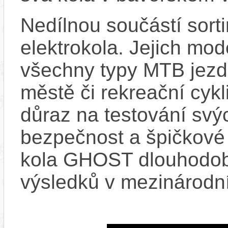
Nedílnou součástí sor
elektrokola. Jejich mod
všechny typy MTB jezdc
městě či rekreační cykl
důraz na testování svýc
bezpečnost a špičkové j
kola GHOST dlouhodob
výsledků v mezinárodní