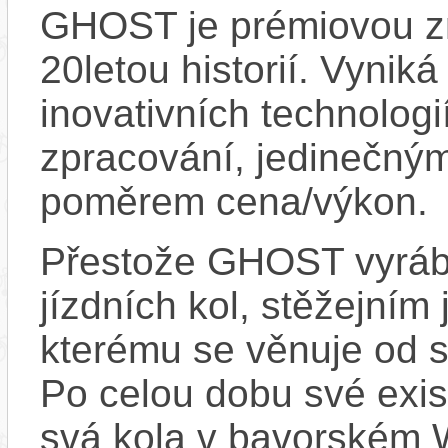
GHOST je prémiovou zn
20letou historií. Vynik
inovativních technologi
zpracování, jedinečný
poměrem cena/výkon.
Přestože GHOST vyrábí
jízdních kol, stěžejním
kterému se věnuje od s
Po celou dobu své exis
svá kola v bavorském