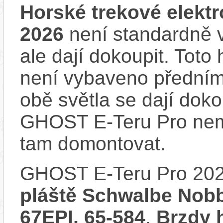
Horské trekové elekt
2026
není standardně v
ale dají dokoupit. Toto
není vybaveno předním
obě světla se dají dokou
GHOST E-Teru Pro nemá
tam domontovat.
GHOST E-Teru Pro 20
pláště Schwalbe Nobb
67EPI, 65-584
.
Brzdy 