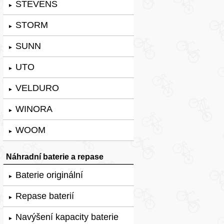
STEVENS
►
STORM
►
SUNN
►
UTO
►
VELDURO
►
WINORA
►
WOOM
►
Náhradní baterie a repase
Baterie originální
►
Repase baterií
►
Navýšení kapacity baterie
►