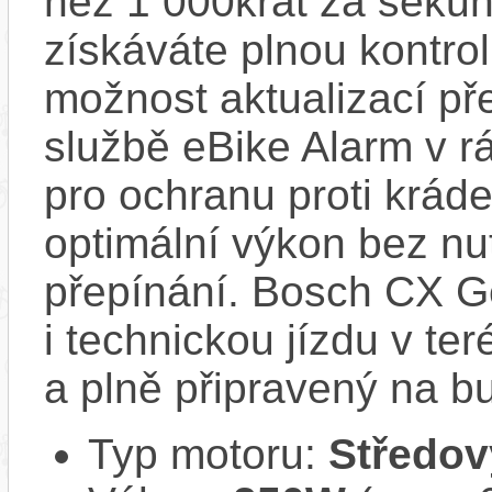
než 1 000krát za sekun
získáváte plnou kontro
možnost aktualizací pře
službě eBike Alarm v r
pro ochranu proti krád
optimální výkon bez nu
přepínání. Bosch CX Ge
i technickou jízdu v ter
a plně připravený na b
Typ motoru:
Středov