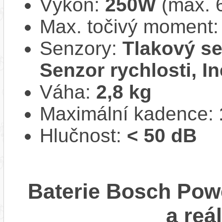
Výkon:
250W
(max. 
Max. točivý moment
Senzory:
Tlakový se
Senzor rychlosti, In
Váha:
2,8 kg
Maximální kadence:
Hlučnost:
< 50 dB
Baterie Bosch Pow
a reá