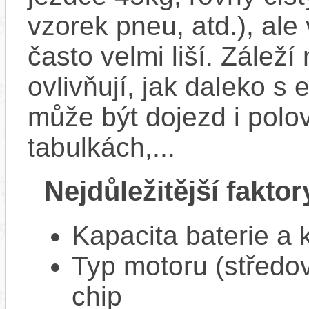
vzorek pneu, atd.), ale
často velmi liší. Zálež
ovlivňují, jak daleko s
může být dojezd i polo
tabulkách,...
Nejdůležitější faktor
Kapacita baterie a 
Typ motoru (středov
chip