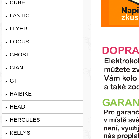
CUBE
►
FANTIC
►
FLYER
►
FOCUS
►
GHOST
►
GIANT
►
GT
►
HAIBIKE
►
HEAD
►
HERCULES
►
KELLYS
►