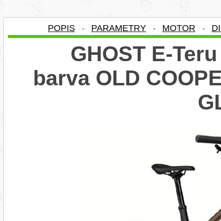
POPIS
PARAMETRY
MOTOR
D
-
-
-
GHOST E-Teru 
barva OLD COOP
G