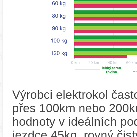
Výrobci elektrokol čas
přes 100km nebo 200km
hodnoty v ideálních p
jezdce 45kg, rovný čistý