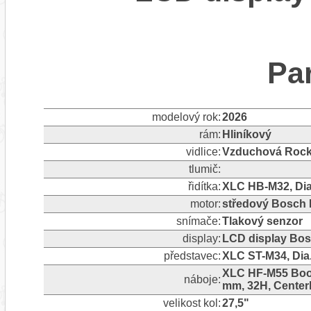
Pa
modelový rok:
2026
rám:
Hliníkový
vidlice:
Vzduchová Rock
tlumič:
řidítka:
XLC HB-M32, Dia
motor:
středový Bosch 
snímače:
Tlakový senzor
display:
LCD display Bos
představec:
XLC ST-M34, Dia.
XLC HF-M55 Boos
náboje:
mm, 32H, Center
velikost kol:
27,5"