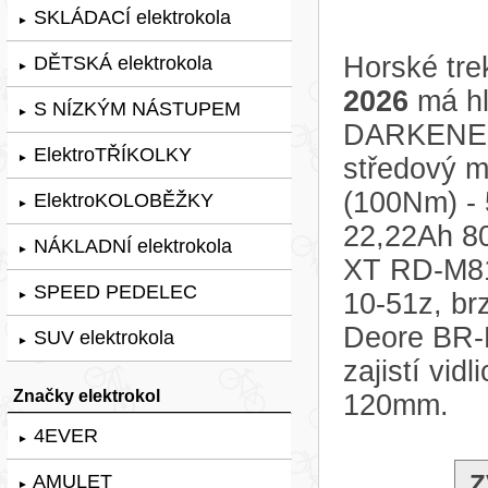
SKLÁDACÍ elektrokola
►
Horské tre
DĚTSKÁ elektrokola
►
2026
má hl
S NÍZKÝM NÁSTUPEM
►
DARKENED 
ElektroTŘÍKOLKY
►
středový 
(100Nm) - 
ElektroKOLOBĚŽKY
►
22,22Ah 8
NÁKLADNÍ elektrokola
►
XT RD-M81
SPEED PEDELEC
10-51z, br
►
Deore BR-
SUV elektrokola
►
zajistí vi
Značky elektrokol
120mm.
4EVER
►
Z
AMULET
►