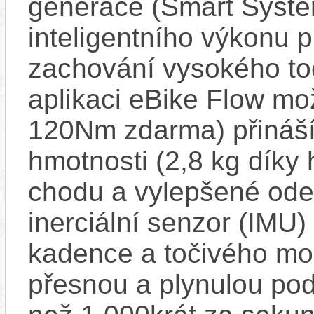
generace (Smart Syste
inteligentního výkonu pr
zachování vysokého t
aplikaci eBike Flow m
120Nm zdarma) přináší
hmotnosti (2,8 kg díky 
chodu a vylepšené ode
inerciální senzor (IMU) 
kadence a točivého m
přesnou a plynulou pod