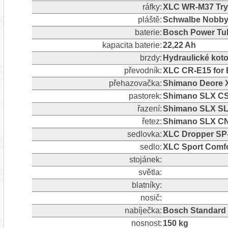
ráfky:
XLC WR-M37 Tryp
pláště:
Schwalbe Nobby 
baterie:
Bosch Power Tu
kapacita baterie:
22,22 Ah
brzdy:
Hydraulické kot
převodník:
XLC CR-E15 for 
přehazovačka:
Shimano Deore X
pastorek:
Shimano SLX CS
řazení:
Shimano SLX SL-M
řetez:
Shimano SLX CN
sedlovka:
XLC Dropper SP-
sedlo:
XLC Sport Comfo
stojánek:
světla:
blatníky:
nosič:
nabíječka:
Bosch Standard
nosnost:
150 kg