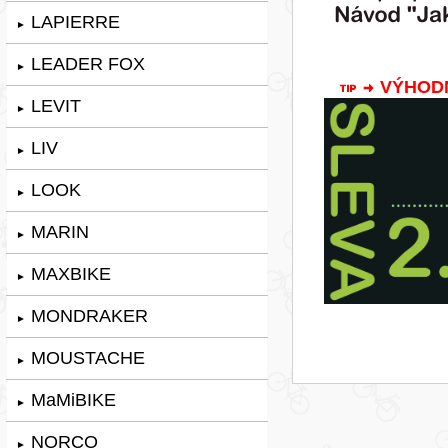
LAPIERRE
►
LEADER FOX
►
VÝHODNÁ
LEVIT
►
LIV
►
LOOK
►
MARIN
►
MAXBIKE
►
MONDRAKER
►
MOUSTACHE
►
MaMiBIKE
►
NORCO
►