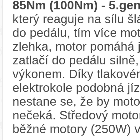
85Nm (100Nm) - 5.gen
který reaguje na sílu šl
do pedálu, tím více mo
zlehka, motor pomáhá j
zatlačí do pedálu siln
výkonem. Díky tlakovém
elektrokole podobná jí
nestane se, že by motor
nečeká. Středový motor
běžné motory (250W) v