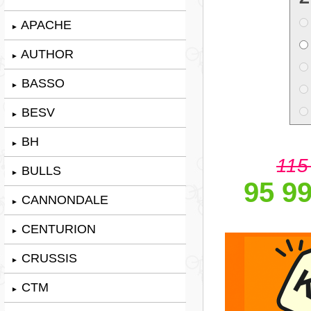
APACHE
►
AUTHOR
►
BASSO
►
BESV
►
BH
►
115
BULLS
►
95 99
CANNONDALE
►
CENTURION
►
CRUSSIS
►
CTM
►