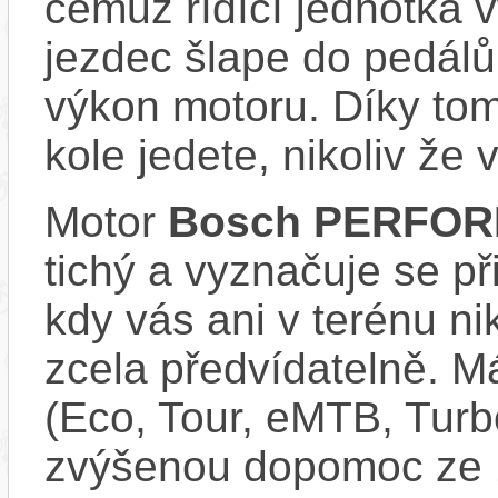
čemuž řídící jednotka 
jezdec šlape do pedálů
výkon motoru. Díky tom
kole jedete, nikoliv že 
Motor
Bosch PERFOR
tichý a vyznačuje se př
kdy vás ani v terénu n
zcela předvídatelně. Má
(Eco, Tour, eMTB, Turb
zvýšenou dopomoc ze