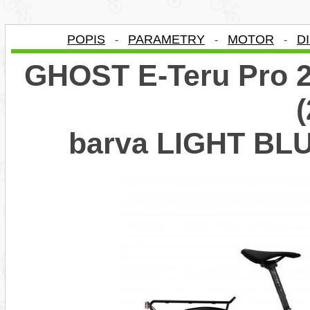
POPIS
PARAMETRY
MOTOR
D
-
-
-
GHOST E-Teru Pro 2
barva LIGHT B