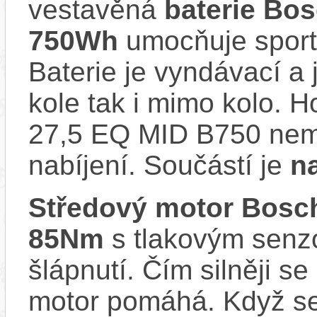
vestavěná
baterie Bo
750Wh
umocňuje sporto
Baterie je vyndávací a 
kole tak i mimo kolo. H
27,5 EQ MID B750 nem
nabíjení. Součástí je
n
Středový motor Bo
85Nm
s tlakovým senzo
šlápnutí. Čím silněji se
motor pomáhá. Když se