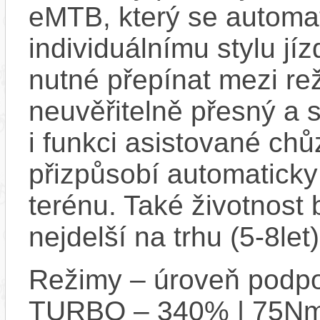
eMTB, který se automat
individuálnímu stylu jí
nutné přepínat mezi re
neuvěřitelně přesný a 
i funkci asistované chů
přizpůsobí automaticky 
terénu. Také životnost 
nejdelší na trhu (5-8let)
Režimy – úroveň podpo
TURBO – 340% | 75Nm