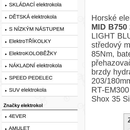
SKLÁDACÍ elektrokola
►
Horské ele
DĚTSKÁ elektrokola
►
MID B750 
S NÍZKÝM NÁSTUPEM
►
LIGHT BLU
ElektroTŘÍKOLKY
►
středový
85Nm, bat
ElektroKOLOBĚŽKY
►
přehazova
NÁKLADNÍ elektrokola
►
brzdy hyd
SPEED PEDELEC
203/180mm
►
RT-EM300 1
SUV elektrokola
►
Shox 35 Si
Značky elektrokol
4EVER
►
AMULET
►