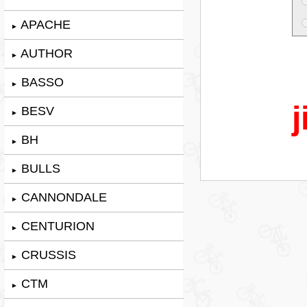
APACHE
►
AUTHOR
►
BASSO
►
j
BESV
►
BH
►
BULLS
►
CANNONDALE
►
CENTURION
►
CRUSSIS
►
CTM
►