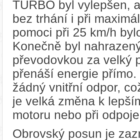
TURBO byl vylepšen, ab
bez trhání i při maxim
pomoci při 25 km/h byl
Konečně byl nahrazený
převodovkou za velký p
přenáší energie přímo.
žádný vnitřní odpor, c
je velká změna k lepší
motoru nebo při odpoje
Obrovský posun je zaz