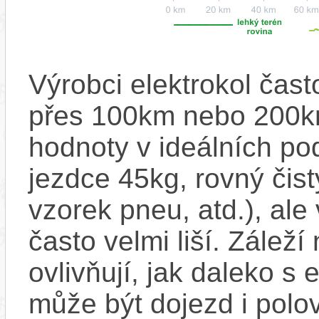
Výrobci elektrokol čas
přes 100km nebo 200km
hodnoty v ideálních p
jezdce 45kg, rovný čistý
vzorek pneu, atd.), ale
často velmi liší. Zálež
ovlivňují, jak daleko s
může být dojezd i polo