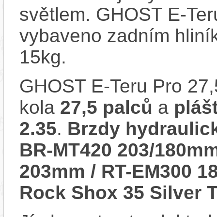
světlem. GHOST E-Ter
vybaveno zadním hliní
15kg.
GHOST E-Teru Pro 27
kola
27,5 palců
a
pláš
2.35
.
Brzdy hydrauli
BR-MT420 203/180mm
203mm / RT-EM300 
Rock Shox 35 Silver 