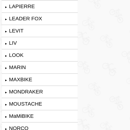
LAPIERRE
►
LEADER FOX
►
LEVIT
►
LIV
►
LOOK
►
MARIN
►
MAXBIKE
►
MONDRAKER
►
MOUSTACHE
►
MaMiBIKE
►
NORCO
►