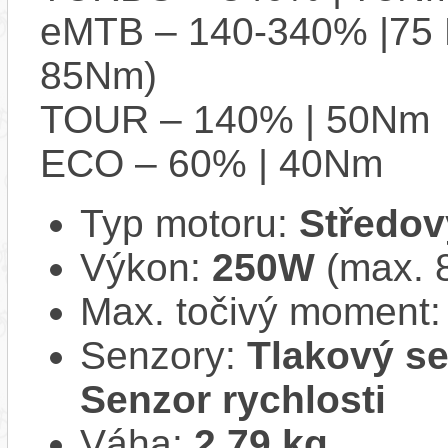
eMTB – 140-340% |75 
85Nm)
TOUR – 140% | 50Nm
ECO – 60% | 40Nm
Typ motoru:
Středov
Výkon:
250W
(max. 
Max. točivý moment
Senzory:
Tlakový se
Senzor rychlosti
Váha:
2,79 kg