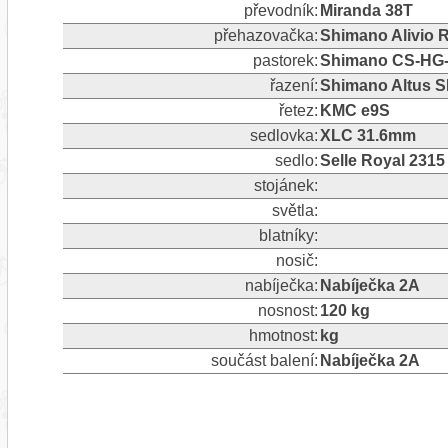
převodník:
Miranda 38T
přehazovačka:
Shimano Alivio 
pastorek:
Shimano CS-HG-2
řazení:
Shimano Altus 
řetez:
KMC e9S
sedlovka:
XLC 31.6mm
sedlo:
Selle Royal 231
stojánek:
světla:
blatníky:
nosič:
nabíječka:
Nabíječka 2A
nosnost:
120 kg
hmotnost:
kg
součást balení:
Nabíječka 2A