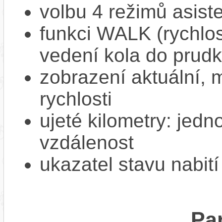
volbu 4 režimů asiste
funkci WALK (rychlost
vedení kola do prud
zobrazení aktuální,
rychlosti
ujeté kilometry: jedno
vzdálenost
ukazatel stavu nabití
Pa