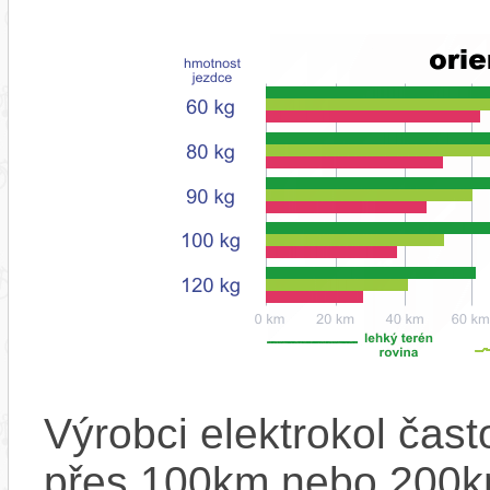
Výrobci elektrokol čas
přes 100km nebo 200km