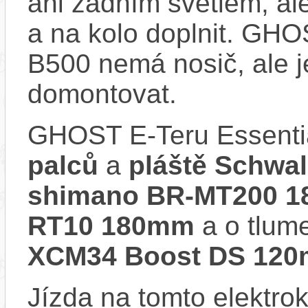
ani zadním světlem, ale
a na kolo doplnit. GHO
B500 nemá nosič, ale 
domontovat.
GHOST E-Teru Essenti
palců
a
pláště Schwa
shimano BR-MT200 1
RT10 180mm
a o tlum
XCM34 Boost DS 12
Jízda na tomto elektrok