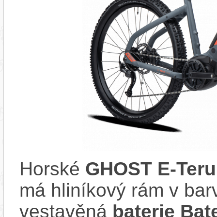
Horské
GHOST E-Teru 
má hliníkový rám v ba
vestavěná
baterie Ba