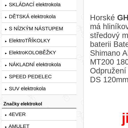
SKLÁDACÍ elektrokola
►
Horské
GH
DĚTSKÁ elektrokola
►
má hliníko
S NÍZKÝM NÁSTUPEM
►
středový 
ElektroTŘÍKOLKY
►
baterii Ba
Shimano A
ElektroKOLOBĚŽKY
►
MT200 18
NÁKLADNÍ elektrokola
►
Odpružení 
SPEED PEDELEC
DS 120mm
►
SUV elektrokola
►
Značky elektrokol
j
4EVER
►
AMULET
►