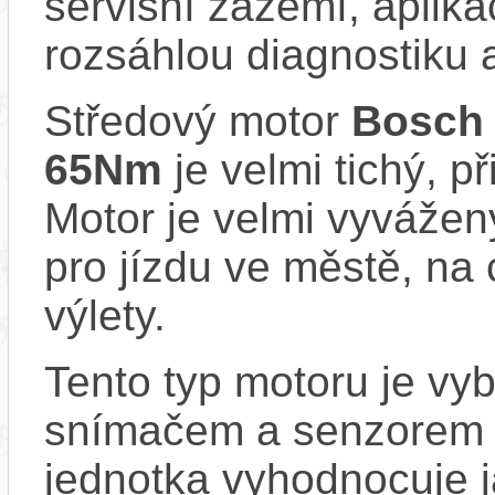
servisní zázemí, aplika
rozsáhlou diagnostiku 
Středový motor
Bosch
65Nm
je velmi tichý, př
Motor je velmi vyvážený
pro jízdu ve městě, na 
výlety.
Tento typ motoru je vy
snímačem a senzorem ot
jednotka vyhodnocuje j