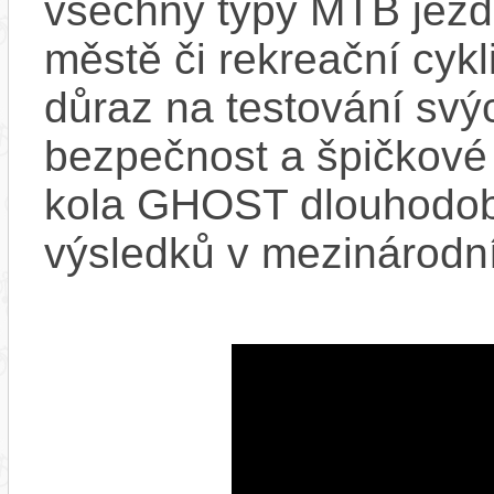
všechny typy MTB jezdc
městě či rekreační cykl
důraz na testování svýc
bezpečnost a špičkové j
kola GHOST dlouhodob
výsledků v mezinárodní