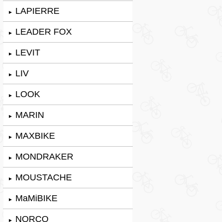
LAPIERRE
►
LEADER FOX
►
LEVIT
►
LIV
►
LOOK
►
MARIN
►
MAXBIKE
►
MONDRAKER
►
MOUSTACHE
►
MaMiBIKE
►
NORCO
►