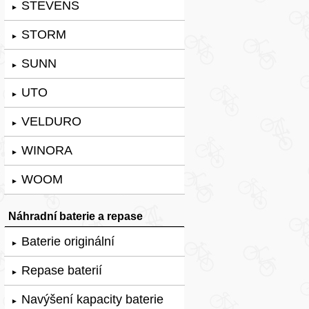
STEVENS
►
STORM
►
SUNN
►
UTO
►
VELDURO
►
WINORA
►
WOOM
►
Náhradní baterie a repase
Baterie originální
►
Repase baterií
►
Navýšení kapacity baterie
►