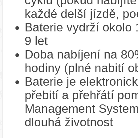
cyklů (pokud nabíjíte
každé delší jízdě, po
Baterie vydrží okolo
9 let
Doba nabíjení na 80%
hodiny (plné nabití o
Baterie je elektronic
přebití a přehřátí p
Management System),
dlouhá životnost