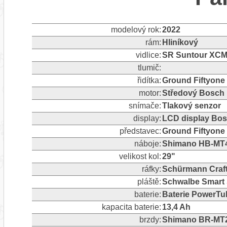
modelový rok:
2022
rám:
Hliníkový
vidlice:
SR Suntour XCM
tlumič:
řidítka:
Ground Fiftyone
motor:
Středový Bosch
snímače:
Tlakový senzor
display:
LCD display Bo
představec:
Ground Fiftyone
náboje:
Shimano HB-MT
velikost kol:
29"
ráfky:
Schürmann Craft
pláště:
Schwalbe Smart 
baterie:
Baterie PowerT
kapacita baterie:
13,4 Ah
brzdy:
Shimano BR-MT