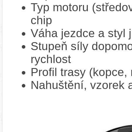
Typ motoru (středov
chip
Váha jezdce a styl j
Stupeň síly dopomo
rychlost
Profil trasy (kopce,
Nahuštění, vzorek a