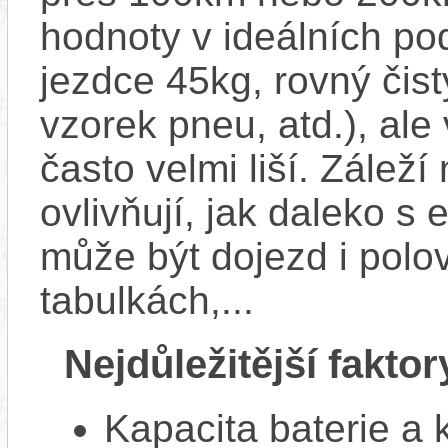
hodnoty v ideálních p
jezdce 45kg, rovný čistý
vzorek pneu, atd.), ale
často velmi liší. Zálež
ovlivňují, jak daleko s
může být dojezd i polo
tabulkách,...
Nejdůležitější faktor
Kapacita baterie a 