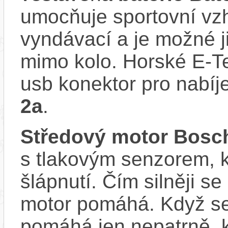
umocňuje sportovní vzhl
vyndávací a je možné ji 
mimo kolo. Horské E-T
usb konektor pro nabíj
2a
.
Středový motor Bosc
s tlakovým senzorem, k
šlápnutí. Čím silněji se
motor pomáhá. Když se
pomáhá jen nepatrně, k