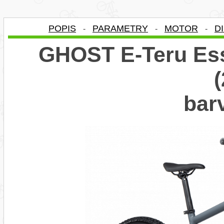
POPIS
PARAMETRY
MOTOR
D
-
-
-
GHOST E-Teru Ess
bar