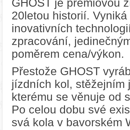
GHOST je prémiovou zn
20letou historií. Vynik
inovativních technologi
zpracování, jedinečný
poměrem cena/výkon.
Přestože GHOST vyrábí
jízdních kol, stěžejním
kterému se věnuje od s
Po celou dobu své exis
svá kola v bavorském