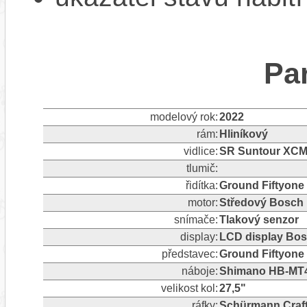
Pa
modelový rok:
2022
rám:
Hliníkový
vidlice:
SR Suntour XCM
tlumič:
řidítka:
Ground Fiftyone D
motor:
Středový Bosch
snímače:
Tlakový senzor
display:
LCD display Bo
představec:
Ground Fiftyone
náboje:
Shimano HB-MT4
velikost kol:
27,5"
ráfky:
Schürmann Craft