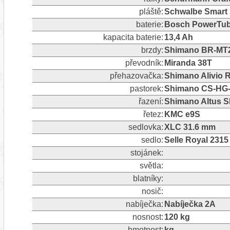
pláště:
Schwalbe Smart 
baterie:
Bosch PowerTube
kapacita baterie:
13,4 Ah
brzdy:
Shimano BR-MT2
převodník:
Miranda 38T
přehazovačka:
Shimano Alivio 
pastorek:
Shimano CS-HG-2
řazení:
Shimano Altus 
řetez:
KMC e9S
sedlovka:
XLC 31.6 mm
sedlo:
Selle Royal 231
stojánek:
světla:
blatníky:
nosič:
nabíječka:
Nabíječka 2A
nosnost:
120 kg
hmotnost:
kg