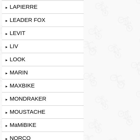
LAPIERRE
►
LEADER FOX
►
LEVIT
►
LIV
►
LOOK
►
MARIN
►
MAXBIKE
►
MONDRAKER
►
MOUSTACHE
►
MaMiBIKE
►
NORCO
►