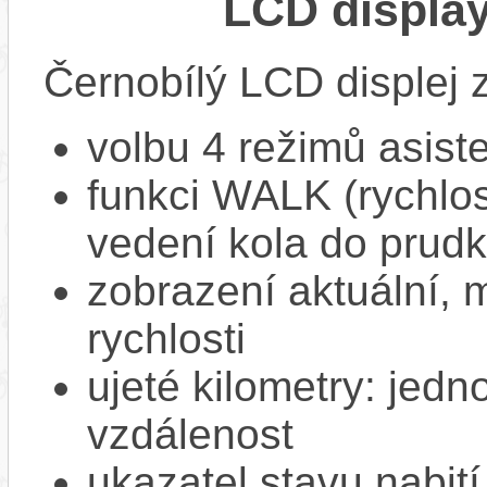
LCD displa
Černobílý LCD displej 
volbu 4 režimů asiste
funkci WALK (rychlost
vedení kola do prud
zobrazení aktuální,
rychlosti
ujeté kilometry: jedno
vzdálenost
ukazatel stavu nabití