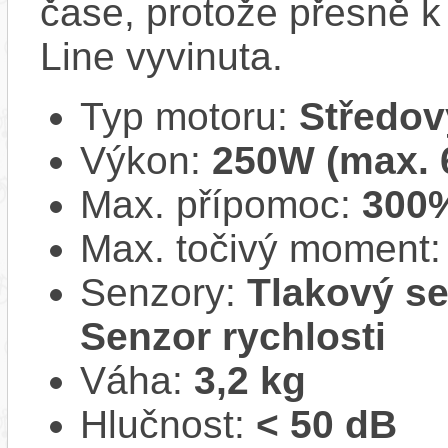
čase, protože přesně 
Line vyvinuta.
Typ motoru:
Středov
Výkon:
250W (max.
Max. přípomoc:
300
Max. točivý moment
Senzory:
Tlakový se
Senzor rychlosti
Váha:
3,2 kg
Hlučnost:
< 50 dB