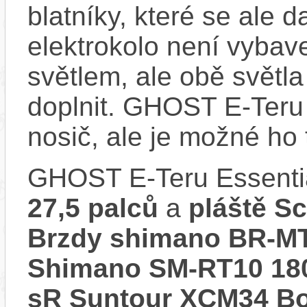
blatníky, které se ale d
elektrokolo není vyba
světlem, ale obě světla
doplnit. GHOST E-Teru
nosič, ale je možné ho
GHOST E-Teru Essenti
27,5 palců
a
pláště S
Brzdy shimano BR-MT
Shimano SM-RT10 1
sR Suntour XCM34 B