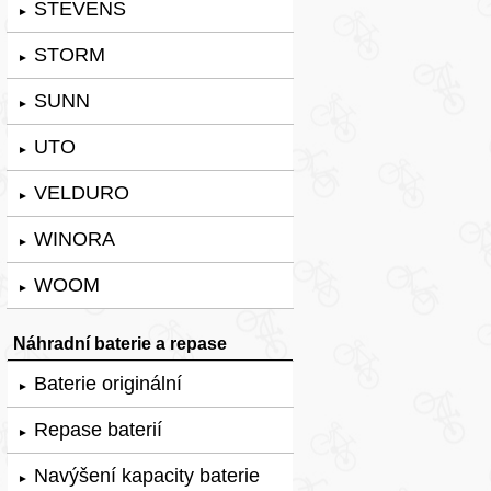
STEVENS
►
STORM
►
SUNN
►
UTO
►
VELDURO
►
WINORA
►
WOOM
►
Náhradní baterie a repase
Baterie originální
►
Repase baterií
►
Navýšení kapacity baterie
►