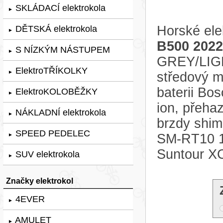
SKLÁDACÍ elektrokola
►
Horské ele
DĚTSKÁ elektrokola
►
B500 2022
S NÍZKÝM NÁSTUPEM
►
GREY/LIGH
ElektroTŘÍKOLKY
►
středový 
baterii Bo
ElektroKOLOBĚŽKY
►
ion, přeha
NÁKLADNÍ elektrokola
►
brzdy shi
SPEED PEDELEC
SM-RT10 18
►
Suntour X
SUV elektrokola
►
Značky elektrokol
4EVER
►
AMULET
►