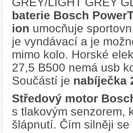
GREY/LIGHT GREY GLO
baterie Bosch PowerT
ion
umocňuje sportovní 
je vyndávací a je možné 
mimo kolo. Horské elek
27,5 B500 nemá usb kon
Součástí je
nabíječka 
Středový motor Bosc
s tlakovým senzorem, k
šlápnutí. Čím silněji se