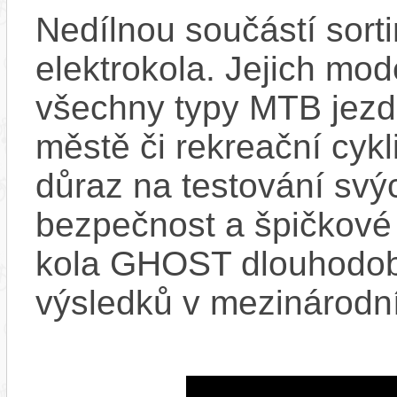
Nedílnou součástí sor
elektrokola. Jejich mod
všechny typy MTB jezdc
městě či rekreační cykl
důraz na testování svýc
bezpečnost a špičkové j
kola GHOST dlouhodob
výsledků v mezinárodní