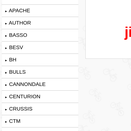
APACHE
►
AUTHOR
►
j
BASSO
►
BESV
►
BH
►
BULLS
►
CANNONDALE
►
CENTURION
►
CRUSSIS
►
CTM
►