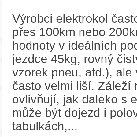
Výrobci elektrokol čas
přes 100km nebo 200km
hodnoty v ideálních p
jezdce 45kg, rovný čistý
vzorek pneu, atd.), ale
často velmi liší. Zálež
ovlivňují, jak daleko s
může být dojezd i polo
tabulkách,...