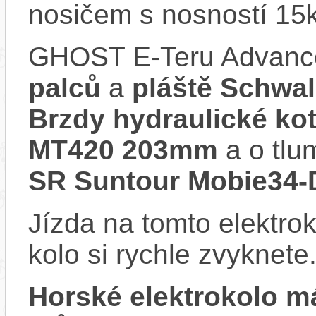
nosičem s nosností 15
GHOST E-Teru Advanc
palců
a
pláště Schwa
Brzdy hydraulické k
MT420 203mm
a o tlu
SR Suntour Mobie34
Jízda na tomto elektrok
kolo si rychle zvyknete
Horské elektrokolo 