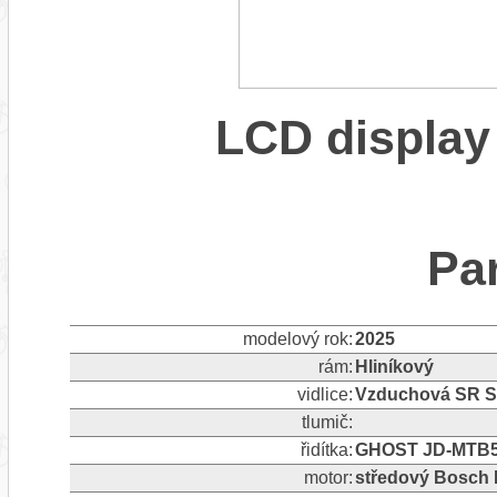
LCD display
Pa
modelový rok:
2025
rám:
Hliníkový
vidlice:
Vzduchová SR S
tlumič:
řidítka:
GHOST JD-MTB502
motor:
středový Bosch 