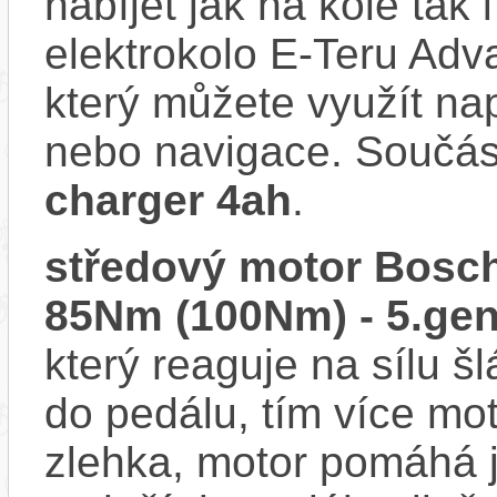
nabíjet jak na kole tak
elektrokolo E-Teru Ad
který můžete využít nap
nebo navigace. Součás
charger 4ah
.
středový motor Bosch
85Nm (100Nm) - 5.gen
který reaguje na sílu šl
do pedálu, tím více mo
zlehka, motor pomáhá j