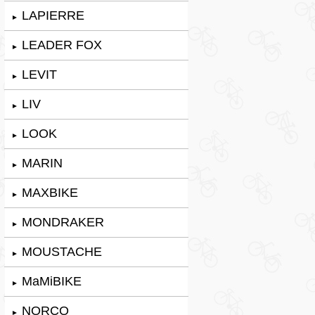
LAPIERRE
►
LEADER FOX
►
LEVIT
►
LIV
►
LOOK
►
MARIN
►
MAXBIKE
►
MONDRAKER
►
MOUSTACHE
►
MaMiBIKE
►
NORCO
►