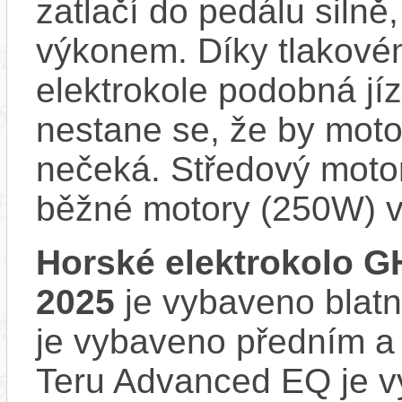
zatlačí do pedálu siln
výkonem. Díky tlakovém
elektrokole podobná jí
nestane se, že by motor
nečeká. Středový motor
běžné motory (250W) v
Horské elektrokolo 
2025
je vybaveno blatní
je vybaveno předním 
Teru Advanced EQ je v