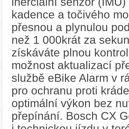
inerciální senzor (IMU) 
kadence a točivého m
přesnou a plynulou pod
než 1 000krát za sekun
získáváte plnou kontro
možnost aktualizací pře
službě eBike Alarm v r
pro ochranu proti krád
optimální výkon bez nu
přepínání. Bosch CX Ge
i technickou jízdu v ter