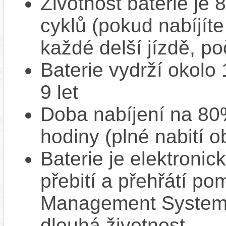
Životnost baterie je 
cyklů (pokud nabíjíte
každé delší jízdě, po
Baterie vydrží okolo
9 let
Doba nabíjení na 80%
hodiny (plné nabití o
Baterie je elektronic
přebití a přehřátí p
Management System),
dlouhá životnost