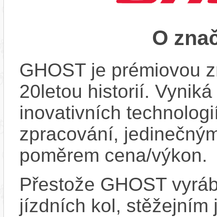
O zna
GHOST je prémiovou zn
20letou historií. Vynik
inovativních technologi
zpracování, jedinečný
poměrem cena/výkon.
Přestože GHOST vyrábí
jízdních kol, stěžejním