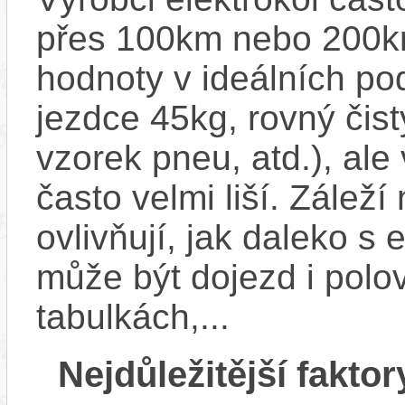
přes 100km nebo 200km
hodnoty v ideálních p
jezdce 45kg, rovný čistý
vzorek pneu, atd.), ale
často velmi liší. Zálež
ovlivňují, jak daleko s
může být dojezd i polo
tabulkách,...
Nejdůležitější faktor