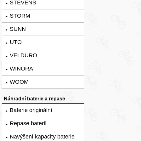
STEVENS
►
STORM
►
SUNN
►
UTO
►
VELDURO
►
WINORA
►
WOOM
►
Náhradní baterie a repase
Baterie originální
►
Repase baterií
►
Navýšení kapacity baterie
►