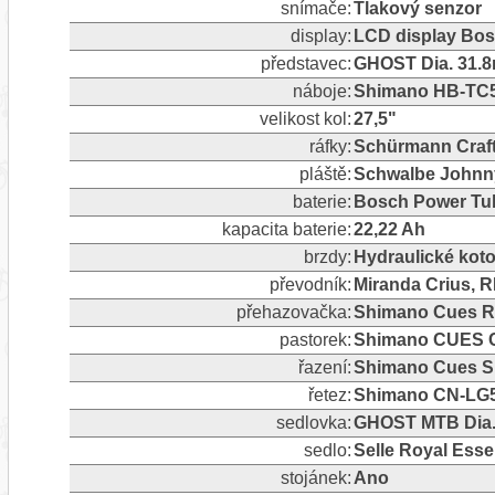
snímače:
Tlakový senzor
display:
LCD display Bos
představec:
GHOST Dia. 31.8
náboje:
Shimano HB-TC5
velikost kol:
27,5"
ráfky:
Schürmann Craft
pláště:
Schwalbe Johnny
baterie:
Bosch Power Tu
kapacita baterie:
22,22 Ah
brzdy:
Hydraulické ko
převodník:
Miranda Crius, R
přehazovačka:
Shimano Cues RD-
pastorek:
Shimano CUES C
řazení:
Shimano Cues S
řetez:
Shimano CN-LG
sedlovka:
GHOST MTB Dia.
sedlo:
Selle Royal Esse
stojánek:
Ano