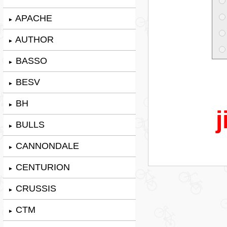
APACHE
►
AUTHOR
►
BASSO
►
BESV
►
BH
►
j
BULLS
►
CANNONDALE
►
CENTURION
►
CRUSSIS
►
CTM
►