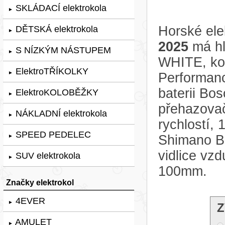
SKLÁDACÍ elektrokola
►
Horské ele
DĚTSKÁ elektrokola
►
2025
má hl
S NÍZKÝM NÁSTUPEM
►
WHITE, kol
ElektroTŘÍKOLKY
►
Performanc
baterii B
ElektroKOLOBĚŽKY
►
přehazova
NÁKLADNÍ elektrokola
►
rychlostí,
SPEED PEDELEC
Shimano B
►
vidlice vz
SUV elektrokola
►
100mm.
Značky elektrokol
4EVER
►
Z
AMULET
►