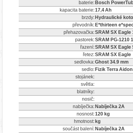
baterie:
Bosch PowerTube
kapacita baterie:
17,4 Ah
brzdy:
Hydraulické kot
převodník:
E*thirteen e*spe
přehazovačka:
SRAM SX Eagle 
pastorek:
SRAM PG-1210 1
řazení:
SRAM SX Eagle S
řetez:
SRAM SX Eagle
sedlovka:
Ghost 34.9 mm
sedlo:
Fizik Terra Aidon
stojánek:
světla:
blatníky:
nosič:
nabíječka:
Nabíječka 2A
nosnost:
120 kg
hmotnost:
kg
součást balení:
Nabíječka 2A