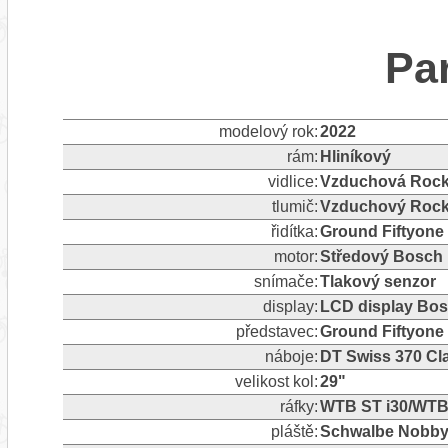
Pa
modelový rok:
2022
rám:
Hliníkový
vidlice:
Vzduchová Rock 
tlumič:
Vzduchový Rock
řidítka:
Ground Fiftyone
motor:
Středový Bosc
snímače:
Tlakový senzor
display:
LCD display Bo
představec:
Ground Fiftyone
náboje:
DT Swiss 370 Cl
velikost kol:
29"
ráfky:
WTB ST i30/WTB
pláště:
Schwalbe Nobby 