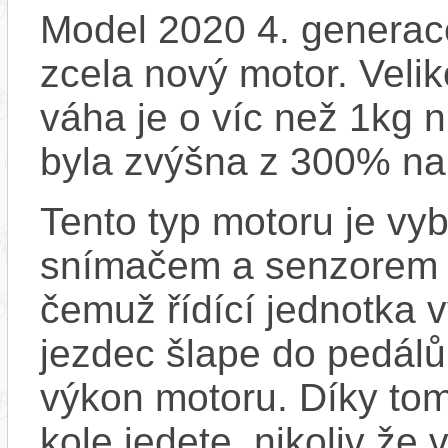
Model 2020 4. generace
zcela nový motor. Velik
váha je o víc než 1kg n
byla zvýšna z 300% na
Tento typ motoru je vy
snímačem a senzorem ot
čemuž řídící jednotka 
jezdec šlape do pedálů
výkon motoru. Díky tom
kole jedete, nikoliv že 