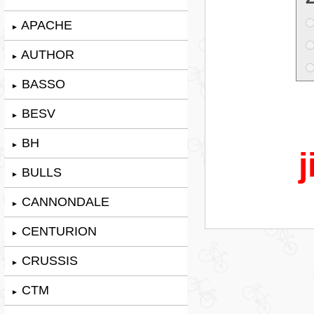
APACHE
►
AUTHOR
►
BASSO
►
BESV
►
BH
►
j
BULLS
►
CANNONDALE
►
CENTURION
►
CRUSSIS
►
CTM
►