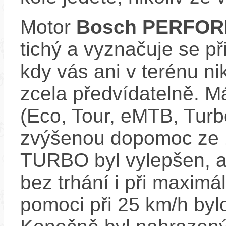
Motor
Bosch PERFOR
tichý a vyznačuje se př
kdy vás ani v terénu n
zcela předvídatelně. Má
(Eco, Tour, eMTB, Turb
zvýšenou dopomoc ze
TURBO byl vylepšen, ab
bez trhání i při maxim
pomoci při 25 km/h byl