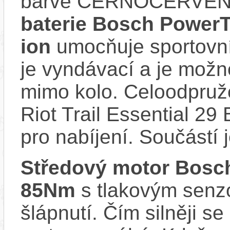
barvě ČERNOČERVENÁ
baterie Bosch PowerT
ion
umocňuje sportovní 
je vyndávací a je možné 
mimo kolo. Celoodpruže
Riot Trail Essential 2
pro nabíjení. Součástí 
Středový motor Bo
85Nm
s tlakovým senzo
šlápnutí. Čím silněji se