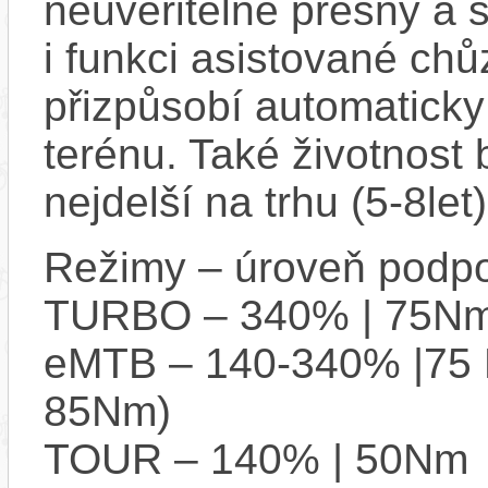
neuvěřitelně přesný a 
i funkci asistované chů
přizpůsobí automaticky 
terénu. Také životnost 
nejdelší na trhu (5-8let)
Režimy – úroveň podpo
TURBO – 340% | 75Nm
eMTB – 140-340% |75 
85Nm)
TOUR – 140% | 50Nm