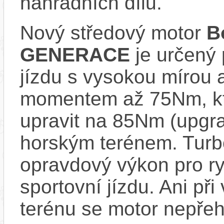
náhradních dílů.
Nový středový motor
B
GENERACE
je určený 
jízdu s vysokou mírou 
momentem až 75Nm, kt
upravit na 85Nm (upgrad
horským terénem. Turb
opravdový výkon pro ry
sportovní jízdu. Ani př
terénu se motor nepřeh