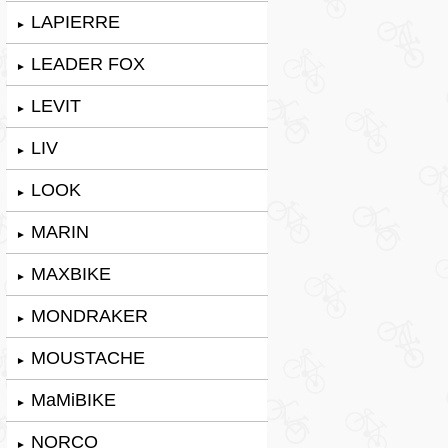
LAPIERRE
►
LEADER FOX
►
LEVIT
►
LIV
►
LOOK
►
MARIN
►
MAXBIKE
►
MONDRAKER
►
MOUSTACHE
►
MaMiBIKE
►
NORCO
►