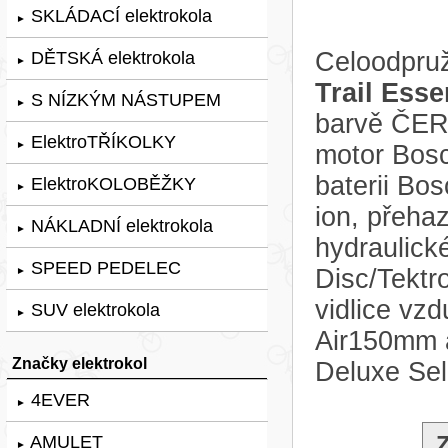
SKLÁDACÍ elektrokola
►
Celoodpruž
DĚTSKÁ elektrokola
►
Trail Esse
S NÍZKÝM NÁSTUPEM
►
barvě ČER
ElektroTŘÍKOLKY
►
motor Bo
baterii Bo
ElektroKOLOBĚŽKY
►
ion, přeh
NÁKLADNÍ elektrokola
►
hydraulic
SPEED PEDELEC
Disc/Tektr
►
vidlice vz
SUV elektrokola
►
Air150mm 
Značky elektrokol
Deluxe Se
4EVER
►
AMULET
►