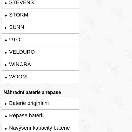
STEVENS
►
STORM
►
SUNN
►
UTO
►
VELDURO
►
WINORA
►
WOOM
►
Náhradní baterie a repase
Baterie originální
►
Repase baterií
►
Navýšení kapacity baterie
►