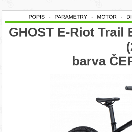
POPIS
PARAMETRY
MOTOR
D
-
-
-
GHOST E-Riot Trail 
barva Č