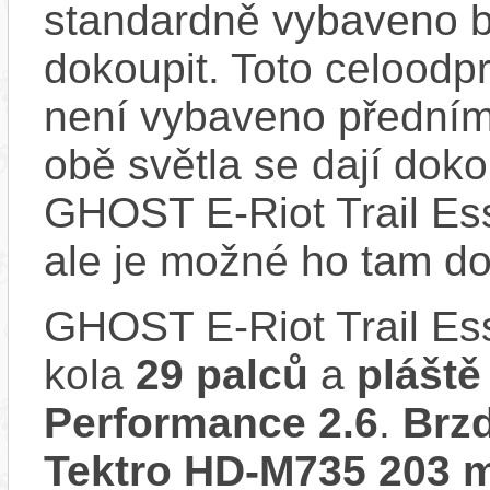
standardně vybaveno bla
dokoupit. Toto celoodp
není vybaveno předním
obě světla se dají dokou
GHOST E-Riot Trail Es
ale je možné ho tam d
GHOST E-Riot Trail Es
kola
29 palců
a
plášt
Performance 2.6
.
Brz
Tektro HD-M735 203 