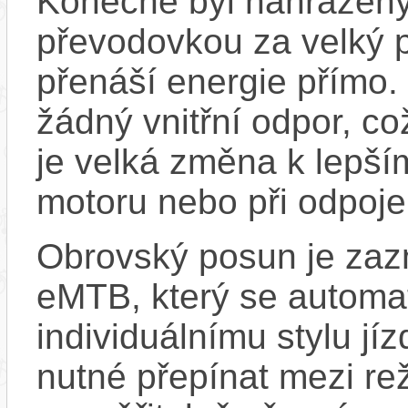
Konečně byl nahrazený
převodovkou za velký p
přenáší energie přímo.
žádný vnitřní odpor, c
je velká změna k lepší
motoru nebo při odpoje
Obrovský posun je zaz
eMTB, který se automat
individuálnímu stylu jí
nutné přepínat mezi re