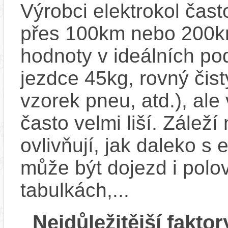
Výrobci elektrokol čas
přes 100km nebo 200km
hodnoty v ideálních p
jezdce 45kg, rovný čistý
vzorek pneu, atd.), ale
často velmi liší. Zálež
ovlivňují, jak daleko s
může být dojezd i polo
tabulkách,...
Nejdůležitější faktor