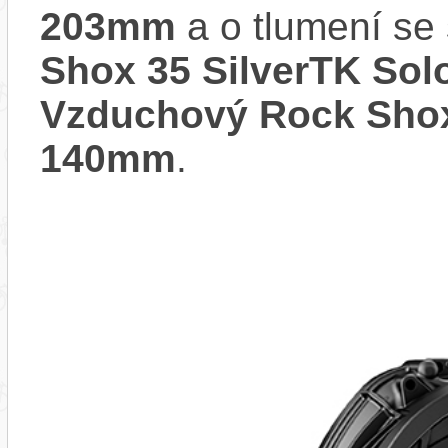
203mm
a o tlumení se
Shox 35 SilverTK Sol
Vzduchový Rock Shox
140mm
.