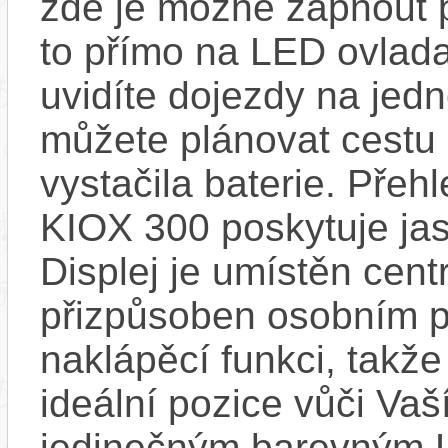
zde je možné zapnout 
to přímo na LED ovlad
uvidíte dojezdy na jedno
můžete plánovat cestu
vystačila baterie. Přeh
KIOX 300 poskytuje jas
Displej je umístěn centr
přizpůsoben osobním p
naklápěcí funkci, takže
ideální pozice vůči Va
jedinečným barevným L