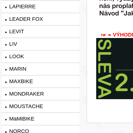
LAPIERRE
►
LEADER FOX
►
LEVIT
►
VÝHODNÁ
LIV
►
LOOK
►
MARIN
►
MAXBIKE
►
MONDRAKER
►
MOUSTACHE
►
MaMiBIKE
►
NORCO
►