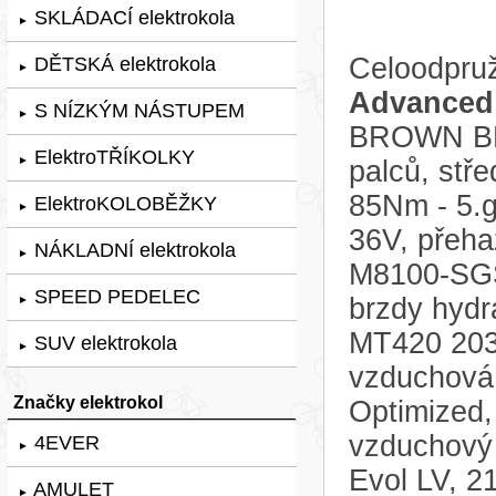
SKLÁDACÍ elektrokola
►
Celoodpruž
DĚTSKÁ elektrokola
►
Advanced
S NÍZKÝM NÁSTUPEM
►
BROWN BE
ElektroTŘÍKOLKY
►
palců, stř
85Nm - 5.g
ElektroKOLOBĚŽKY
►
36V, přeh
NÁKLADNÍ elektrokola
►
M8100-SGS 
SPEED PEDELEC
brzdy hydr
►
MT420 203m
SUV elektrokola
►
vzduchová
Značky elektrokol
Optimized,
vzduchový
4EVER
►
Evol LV, 
AMULET
►