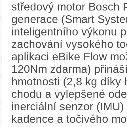
středový motor Bosch 
generace (Smart Syste
inteligentního výkonu pr
zachování vysokého t
aplikaci eBike Flow m
120Nm zdarma) přináší
hmotnosti (2,8 kg díky 
chodu a vylepšené ode
inerciální senzor (IMU) 
kadence a točivého m