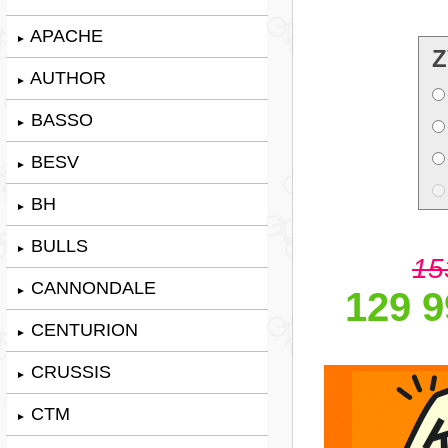
APACHE
►
Z
AUTHOR
►
BASSO
►
BESV
►
BH
►
BULLS
►
15
CANNONDALE
►
129 9
CENTURION
►
CRUSSIS
►
CTM
►