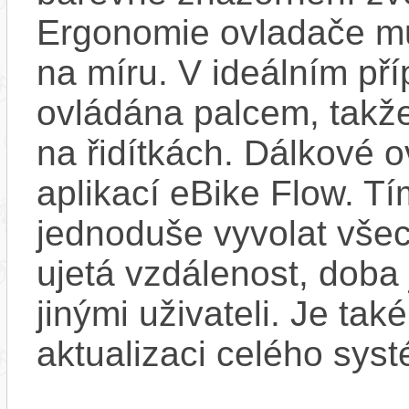
Ergonomie ovladače mů
na míru. V ideálním pří
ovládána palcem, takže
na řidítkách. Dálkové ov
aplikací eBike Flow. T
jednoduše vyvolat všec
ujetá vzdálenost, doba 
jinými uživateli. Je ta
aktualizaci celého sys