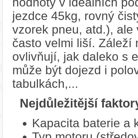
hodnoty v ideálních p
jezdce 45kg, rovný čistý
vzorek pneu, atd.), ale
často velmi liší. Zálež
ovlivňují, jak daleko s
může být dojezd i polo
tabulkách,...
Nejdůležitější faktor
Kapacita baterie a 
Typ motoru (středov