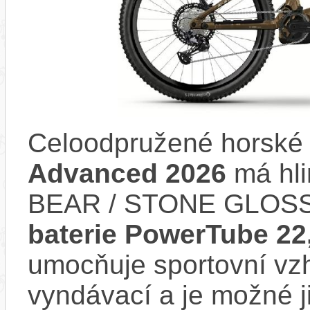
Celoodpružené horské 
Advanced 2026
má hl
BEAR / STONE GLOSSY
baterie PowerTube 2
umocňuje sportovní vzhl
vyndávací a je možné ji 