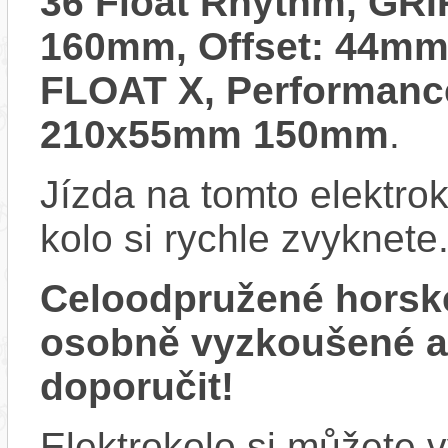
36 Float Rhythm, GRI
160mm, Offset: 44mm
FLOAT X, Performance
210x55mm 150mm
.
Jízda na tomto elektrok
kolo si rychle zvyknete
Celoodpružené horsk
osobně vyzkoušené 
doporučit!
Elektrokolo si můžete