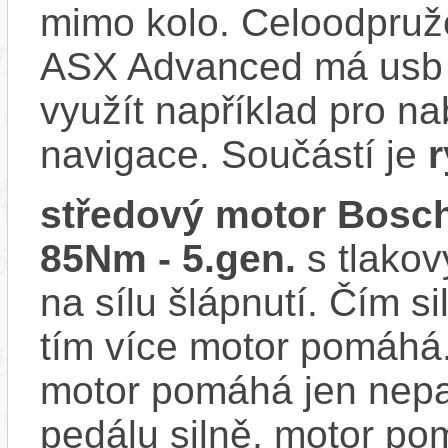
mimo kolo. Celoodpruže
ASX Advanced má usb k
využít například pro na
navigace. Součástí je
r
středový motor Bosch
85Nm - 5.gen.
s tlakov
na sílu šlápnutí. Čím si
tím více motor pomáhá.
motor pomáhá jen nepat
pedálu silně, motor p