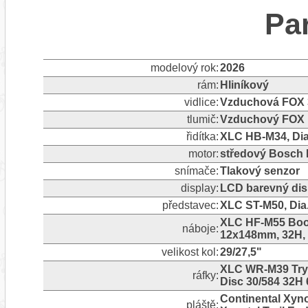
Pa
modelový rok:
2026
rám:
Hliníkový
vidlice:
Vzduchová FOX 3
tlumič:
Vzduchový FOX F
řidítka:
XLC HB-M34, Dia
motor:
středový Bosch 
snímače:
Tlakový senzor
display:
LCD barevný dis
představec:
XLC ST-M50, Dia
XLC HF-M55 Boos
náboje:
12x148mm, 32H, 
velikost kol:
29/27,5"
XLC WR-M39 Tryp
ráfky:
Disc 30/584 32H 
Continental Xynot
pláště: