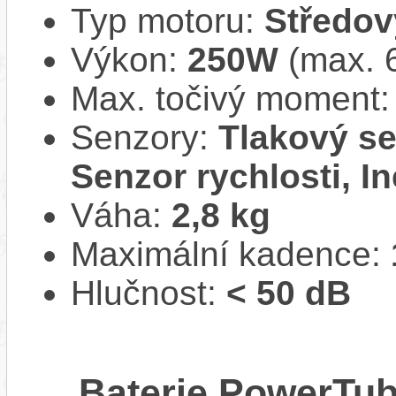
Typ motoru:
Středov
Výkon:
250W
(max. 
Max. točivý moment
Senzory:
Tlakový se
Senzor rychlosti, In
Váha:
2,8 kg
Maximální kadence:
Hlučnost:
< 50 dB
Baterie PowerTu