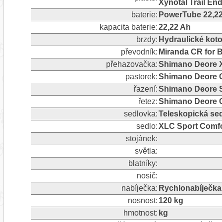
Xynotal Trail En
baterie:
PowerTube 22,2
kapacita baterie:
22,22 Ah
brzdy:
Hydraulické ko
převodník:
Miranda CR for 
přehazovačka:
Shimano Deore X
pastorek:
Shimano Deore 
řazení:
Shimano Deore SL
řetez:
Shimano Deore 
sedlovka:
Teleskopická se
sedlo:
XLC Sport Comfo
stojánek:
světla:
blatníky:
nosič:
nabíječka:
Rychlonabíječka
nosnost:
120 kg
hmotnost:
kg