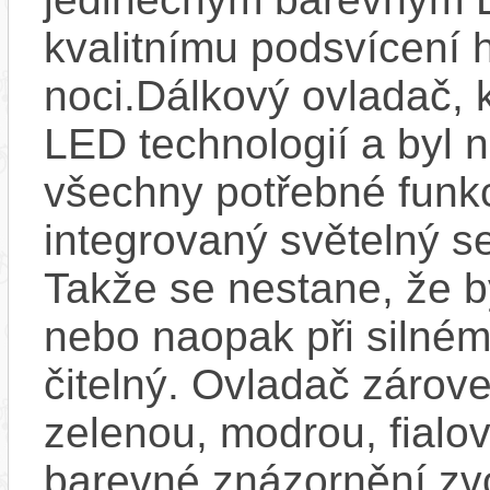
kvalitnímu podsvícení h
noci.Dálkový ovladač, 
LED technologií a byl 
všechny potřebné funkc
integrovaný světelný se
Takže se nestane, že by
nebo naopak při silném
čitelný. Ovladač zárove
zelenou, modrou, fialo
barevné znázornění zv