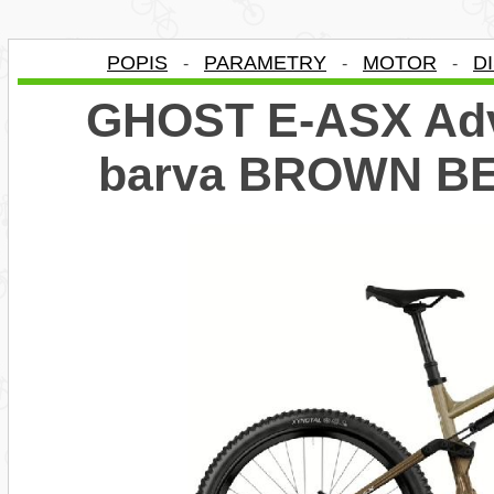
POPIS
PARAMETRY
MOTOR
D
-
-
-
GHOST E-ASX Adv
barva BROWN B