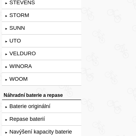
STEVENS
►
STORM
►
SUNN
►
UTO
►
VELDURO
►
WINORA
►
WOOM
►
Náhradní baterie a repase
Baterie originální
►
Repase baterií
►
Navýšení kapacity baterie
►