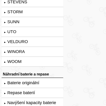
STEVENS
►
STORM
►
SUNN
►
UTO
►
VELDURO
►
WINORA
►
WOOM
►
Náhradní baterie a repase
Baterie originální
►
Repase baterií
►
Navýšení kapacity baterie
►