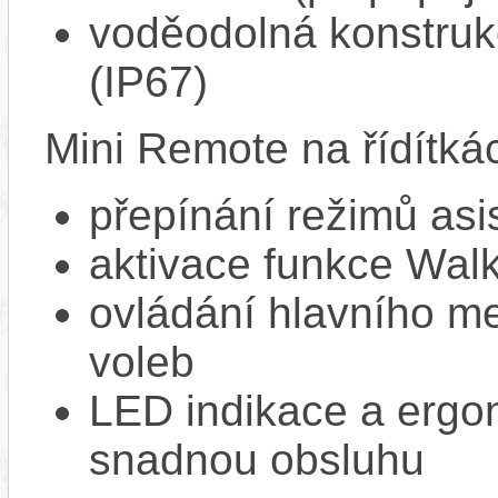
voděodolná konstrukc
(IP67)
Mini Remote na řídítká
přepínání režimů asi
aktivace funkce Walk
ovládání hlavního me
voleb
LED indikace a ergon
snadnou obsluhu