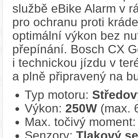
službě eBike Alarm v r
pro ochranu proti krád
optimální výkon bez nu
přepínání. Bosch CX Ge
i technickou jízdu v ter
a plně připravený na b
Typ motoru:
Středov
Výkon:
250W
(max. 
Max. točivý moment
Senzory:
Tlakový se