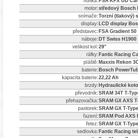
řidítka:
FSA KFX UD Car
motor:
středový Bosch 
snímače:
Torzní (tlakový)
display:
LCD display Bos
představec:
FSA Gradient 50
náboje:
DT Swiss H1900 
velikost kol:
29"
ráfky:
Fantic Racing C
pláště:
Maxxis Rekon 3
baterie:
Bosch PowerTu
kapacita baterie:
22,22 Ah
brzdy:
Hydraulické ko
převodník:
SRAM 34T T-Type
přehazovačka:
SRAM GX AXS T-Ty
pastorek:
SRAM GX T-Type
řazení:
SRAM Pod AXS
řetez:
SRAM GX T-Type
sedlovka:
Fantic Racing te