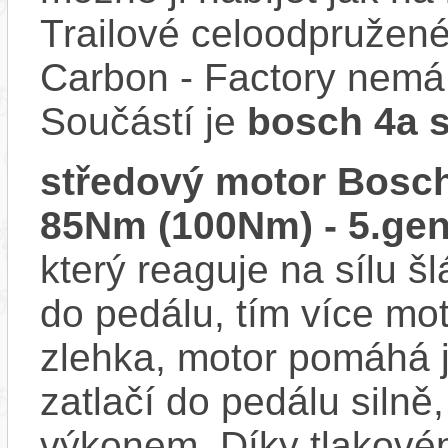
Trailové celoodpružen
Carbon - Factory nemá 
Součástí je
bosch 4a 
středový motor Bosch
85Nm (100Nm) - 5.gen
který reaguje na sílu šl
do pedálu, tím více mo
zlehka, motor pomáhá j
zatlačí do pedálu siln
výkonem. Díky tlakovém