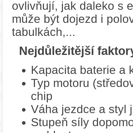
ovlivňují, jak daleko s
může být dojezd i polo
tabulkách,...
Nejdůležitější faktor
Kapacita baterie a 
Typ motoru (středov
chip
Váha jezdce a styl j
Stupeň síly dopomo