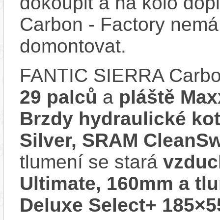
dokoupit a na kolo do
Carbon - Factory nemá 
domontovat.
FANTIC SIERRA Carbon
29 palců
a
pláště Max
Brzdy hydraulické k
Silver, SRAM CleanS
tlumení se stará
vzduc
Ultimate, 160mm a t
Deluxe Select+ 185×5