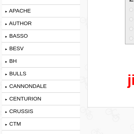
APACHE
►
AUTHOR
►
BASSO
►
BESV
►
BH
►
BULLS
j
►
CANNONDALE
►
CENTURION
►
CRUSSIS
►
CTM
►