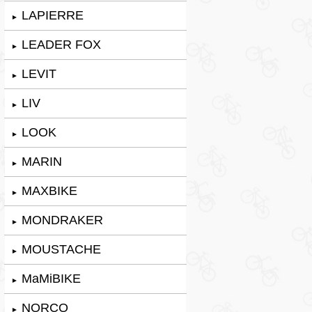
LAPIERRE
►
LEADER FOX
►
LEVIT
►
LIV
►
LOOK
►
MARIN
►
MAXBIKE
►
MONDRAKER
►
MOUSTACHE
►
MaMiBIKE
►
NORCO
►