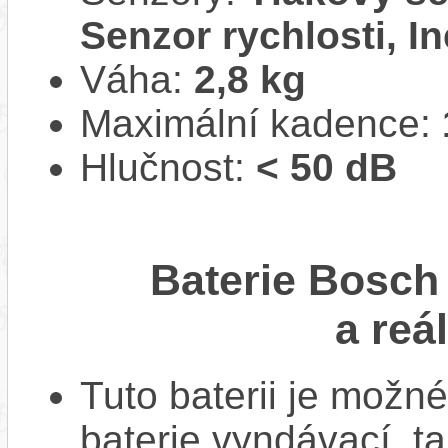
Senzor rychlosti, In
Váha:
2,8 kg
Maximální kadence:
Hlučnost:
< 50 dB
Baterie Bosc
a reá
Tuto baterii je možné
baterie vyndávací, t