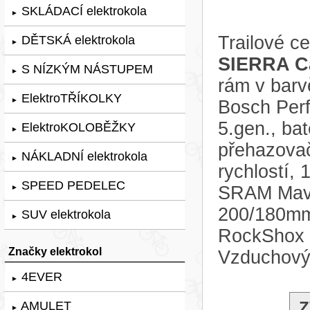
SKLÁDACÍ elektrokola
►
Trailové c
DĚTSKÁ elektrokola
►
SIERRA Ca
S NÍZKÝM NÁSTUPEM
►
rám v barv
ElektroTŘÍKOLKY
►
Bosch Per
5.gen., ba
ElektroKOLOBĚŽKY
►
přehazova
NÁKLADNÍ elektrokola
►
rychlostí,
SPEED PEDELEC
SRAM Mave
►
200/180mm.
SUV elektrokola
►
RockShox L
Značky elektrokol
Vzduchový
4EVER
►
Z
AMULET
►