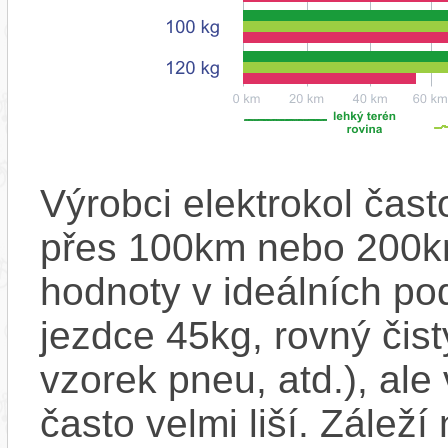
Výrobci elektrokol čas
přes 100km nebo 200km
hodnoty v ideálních p
jezdce 45kg, rovný čistý
vzorek pneu, atd.), ale
často velmi liší. Zálež