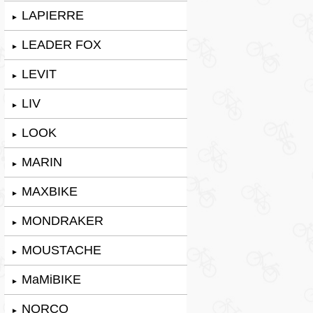
LAPIERRE
►
LEADER FOX
►
LEVIT
►
LIV
►
LOOK
►
MARIN
►
MAXBIKE
►
MONDRAKER
►
MOUSTACHE
►
MaMiBIKE
►
NORCO
►