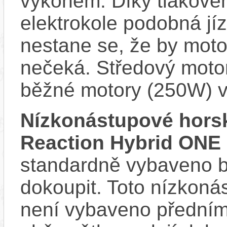
výkonem. Díky tlakovém
elektrokole podobná jí
nestane se, že by motor
nečeká. Středový motor
běžné motory (250W) v
Nízkonástupové hors
Reaction Hybrid ONE 
standardně vybaveno bla
dokoupit. Toto nízkoná
není vybaveno předním