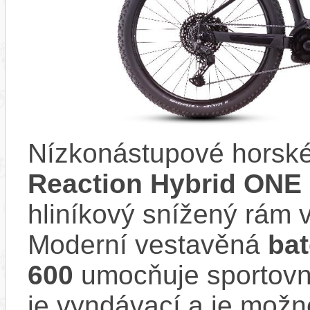
Nízkonástupové horské
Reaction Hybrid ONE 
hliníkový snížený rám
Moderní vestavěná
ba
600
umocňuje sportovní
je vyndávací a je možné 