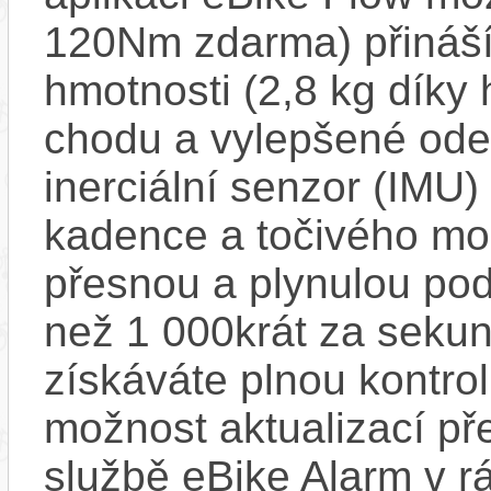
120Nm zdarma) přináší
hmotnosti (2,8 kg díky 
chodu a vylepšené ode
inerciální senzor (IMU) 
kadence a točivého m
přesnou a plynulou pod
než 1 000krát za sekun
získáváte plnou kontro
možnost aktualizací pře
službě eBike Alarm v r