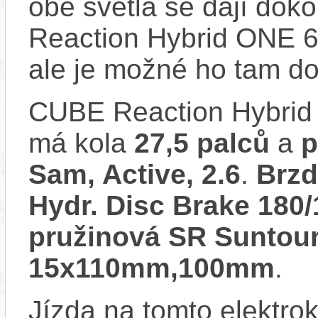
obě světla se dají doko
Reaction Hybrid ONE 6
ale je možné ho tam d
CUBE Reaction Hybrid
má kola
27,5 palců
a
p
Sam, Active, 2.6
.
Brzd
Hydr. Disc Brake 18
pružinová SR Suntour
15x110mm,100mm
.
Jízda na tomto elektrok