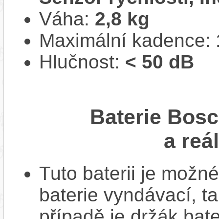
Váha:
2,8 kg
Maximální kadence:
Hlučnost:
< 50 dB
Baterie Bos
a reá
Tuto baterii je možné
baterie vyndávací, t
případě je držák bat