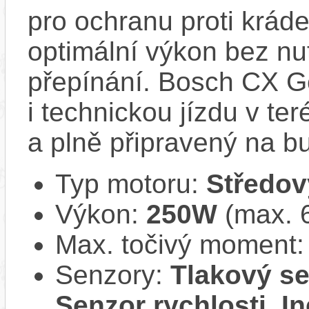
pro ochranu proti krád
optimální výkon bez nu
přepínání. Bosch CX Ge
i technickou jízdu v ter
a plně připravený na b
Typ motoru:
Středov
Výkon:
250W
(max. 
Max. točivý moment
Senzory:
Tlakový se
Senzor rychlosti, In