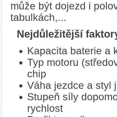
může být dojezd i polo
tabulkách,...
Nejdůležitější faktor
Kapacita baterie a 
Typ motoru (středov
chip
Váha jezdce a styl j
Stupeň síly dopomo
rychlost