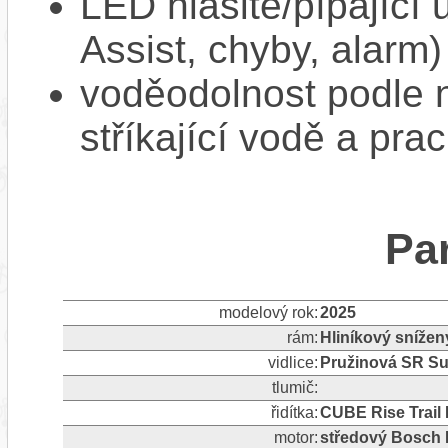
LED hlasité/pípající
Assist, chyby, alarm)
voděodolnost podle n
stříkající vodě a pra
Pa
modelový rok:
2025
rám:
Hliníkový snížen
vidlice:
Pružinová SR S
tlumič:
řidítka:
CUBE Rise Trail 
motor:
středový Bosch 