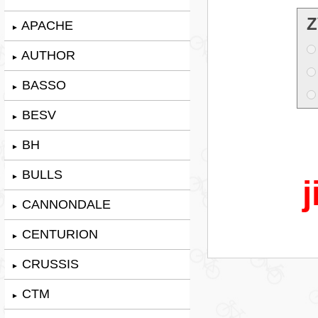
Z
APACHE
►
AUTHOR
►
BASSO
►
BESV
►
BH
►
BULLS
►
j
CANNONDALE
►
CENTURION
►
CRUSSIS
►
CTM
►