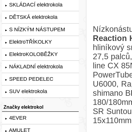
SKLÁDACÍ elektrokola
►
DĚTSKÁ elektrokola
►
Nízkonástu
S NÍZKÝM NÁSTUPEM
►
Reaction 
ElektroTŘÍKOLKY
►
hliníkový 
ElektroKOLOBĚŽKY
27,5 palců
►
line CX 85
NÁKLADNÍ elektrokola
►
PowerTube
SPEED PEDELEC
►
U6000, Rapi
SUV elektrokola
shimano B
►
180/180mm.
Značky elektrokol
SR Suntou
4EVER
15x110mm
►
AMULET
►