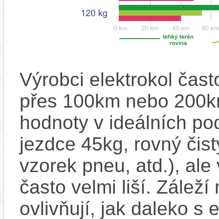
Výrobci elektrokol čas
přes 100km nebo 200km
hodnoty v ideálních p
jezdce 45kg, rovný čistý
vzorek pneu, atd.), ale
často velmi liší. Zálež
ovlivňují, jak daleko s