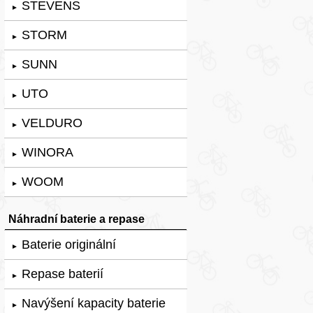
STEVENS
►
STORM
►
SUNN
►
UTO
►
VELDURO
►
WINORA
►
WOOM
►
Náhradní baterie a repase
Baterie originální
►
Repase baterií
►
Navýšení kapacity baterie
►