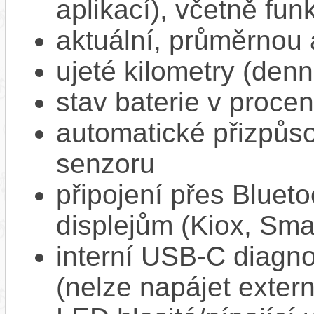
aplikací), včetně f
aktuální, průměrnou 
ujeté kilometry (denn
stav baterie v proce
automatické přizpůs
senzoru
připojení přes Bluet
displejům (Kiox, Sm
interní USB‑C diagnos
(nelze napájet extern