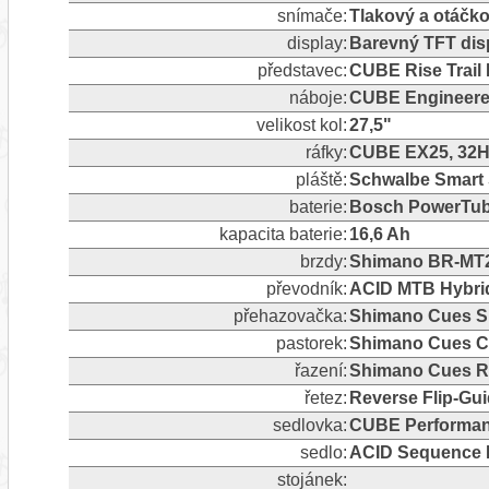
snímače:
Tlakový a otáčk
display:
Barevný TFT dis
představec:
CUBE Rise Trail 
náboje:
CUBE Engineere
velikost kol:
27,5"
ráfky:
CUBE EX25, 32H,
pláště:
Schwalbe Smart S
baterie:
Bosch PowerTub
kapacita baterie:
16,6 Ah
brzdy:
Shimano BR-MT20
převodník:
ACID MTB Hybrid
přehazovačka:
Shimano Cues SL-
pastorek:
Shimano Cues C
řazení:
Shimano Cues R
řetez:
Reverse Flip-Gui
sedlovka:
CUBE Performan
sedlo:
ACID Sequence 
stojánek: