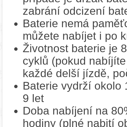
zabrání odcizení bate
Baterie nemá paměťov
můžete nabíjet i po k
Životnost baterie je 
cyklů (pokud nabíjíte
každé delší jízdě, po
Baterie vydrží okolo
9 let
Doba nabíjení na 80%
hodiny (plné nabití o