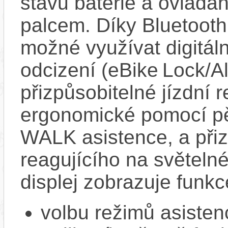
stavu baterie a ovládán
palcem. Díky Bluetooth 
možné využívat digitáln
odcizení (eBike Lock/Al
přizpůsobitelné jízdní r
ergonomické pomocí pět
WALK asistence, a přiz
reagujícího na světel
displej zobrazuje funkc
volbu režimů asisten