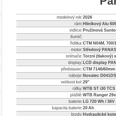
Pa
modelový rok:
2026
rám:
Hliníkový Alu 60
vidlice:
Pružinová Sunt
tlumič:
řidítka:
CTM N04M, 700/1
motor:
Středový PANAS
snímače:
Torzní (tlakový)
display:
LCD display PA
představec:
CTM 7146/60mm
náboje:
Novatec D041DS
velikost kol:
29"
ráfky:
WTB ST i30 TCS 
pláště:
WTB Ranger 29x
baterie:
LG 720 Wh / 36V 
kapacita baterie:
20 Ah
brzdy:
Hydraulické ko