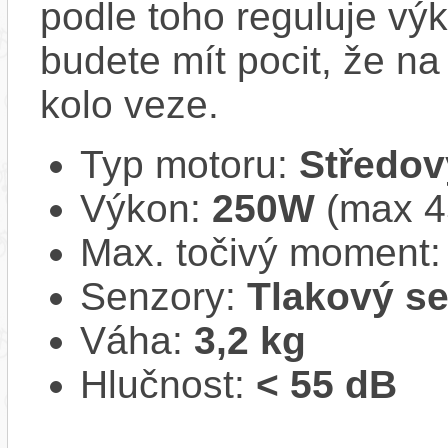
podle toho reguluje vý
budete mít pocit, že na 
kolo veze.
Typ motoru:
Středov
Výkon:
250W
(max 
Max. točivý moment
Senzory:
Tlakový s
Váha:
3,2 kg
Hlučnost:
< 55 dB