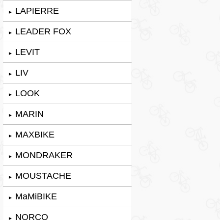
LAPIERRE
►
LEADER FOX
►
LEVIT
►
LIV
►
LOOK
►
MARIN
►
MAXBIKE
►
MONDRAKER
►
MOUSTACHE
►
MaMiBIKE
►
NORCO
►