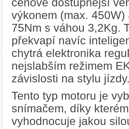
cenově dostupnější ve
výkonem (max. 450W) 
75Nm s váhou 3,2Kg. T
překvapí navíc inteli
chytrá elektronika regu
nejslabším režimem EK
závislosti na stylu jízdy
Tento typ motoru je vy
snímačem, díky kterému
vyhodnocuje jakou silo