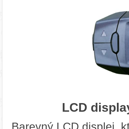
LCD displ
Barevný LCD displej, kte