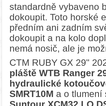
standardně vybaveno bla
dokoupit. Toto horské 
předním ani zadním svě
dokoupit a na kolo do
nemá nosič, ale je mo
CTM RUBY GX 29" 202
pláště WTB Ranger 2
hydraulické kotoučo
SMRT10M
a o tlumení 
Suntour XCM32 LO,D