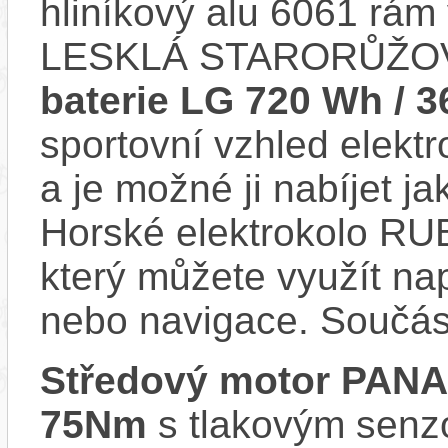
hliníkový alu 6061 rá
LESKLÁ STARORŮŽOVÁ
baterie LG 720 Wh / 3
sportovní vzhled elektr
a je možné ji nabíjet ja
Horské elektrokolo RU
který můžete využít nap
nebo navigace. Součás
Středový motor PAN
75Nm
s tlakovým senzo