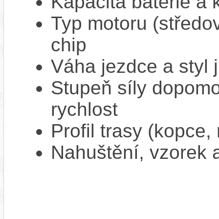
Kapacita baterie a 
Typ motoru (středov
chip
Váha jezdce a styl j
Stupeň síly dopomo
rychlost
Profil trasy (kopce,
Nahuštění, vzorek a