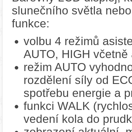
slunečního světla nebo 
funkce:
volbu 4 režimů asi
AUTO, HIGH včetně 
režim AUTO vyhodnocu
rozdělení síly od EC
spotřebu energie a p
funkci WALK (rychlost
vedení kola do prud
zobrazení aktuální,