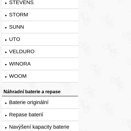
STEVENS
►
STORM
►
SUNN
►
UTO
►
VELDURO
►
WINORA
►
WOOM
►
Náhradní baterie a repase
Baterie originální
►
Repase baterií
►
Navýšení kapacity baterie
►