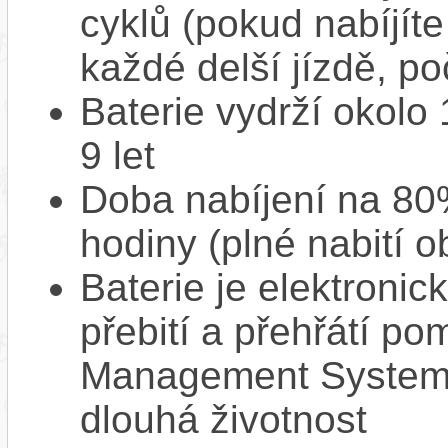
cyklů (pokud nabíjíte
každé delší jízdě, po
Baterie vydrží okolo
9 let
Doba nabíjení na 80%
hodiny (plné nabití o
Baterie je elektronic
přebití a přehřátí p
Management System),
dlouhá životnost