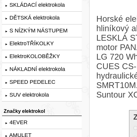
SKLÁDACÍ elektrokola
►
Horské ele
DĚTSKÁ elektrokola
►
hliníkový
S NÍZKÝM NÁSTUPEM
►
LESKLÁ ST
ElektroTŘÍKOLKY
►
motor PAN
LG 720 Wh
ElektroKOLOBĚŽKY
►
CUES CS-LG
NÁKLADNÍ elektrokola
►
hydraulic
SPEED PEDELEC
SMRT10M. O
►
Suntour X
SUV elektrokola
►
Značky elektrokol
4EVER
►
AMULET
►