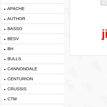
APACHE
►
AUTHOR
►
BASSO
j
►
BESV
►
BH
►
BULLS
►
CANNONDALE
►
CENTURION
►
CRUSSIS
►
CTM
►