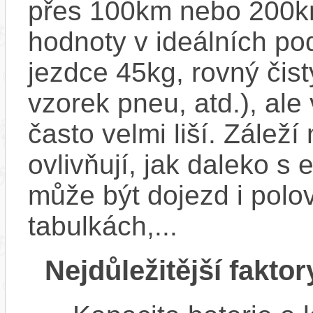
přes 100km nebo 200km
hodnoty v ideálních p
jezdce 45kg, rovný čistý
vzorek pneu, atd.), ale
často velmi liší. Zálež
ovlivňují, jak daleko s
může být dojezd i polo
tabulkách,...
Nejdůležitější faktor