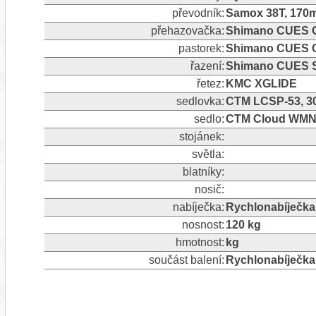
převodník:
Samox 38T, 170
přehazovačka:
Shimano CUES CS
pastorek:
Shimano CUES C
řazení:
Shimano CUES S
řetez:
KMC XGLIDE
sedlovka:
CTM LCSP-53, 3
sedlo:
CTM Cloud WM
stojánek:
světla:
blatníky:
nosič:
nabíječka:
Rychlonabíječka
nosnost:
120 kg
hmotnost:
kg
součást balení:
Rychlonabíječka