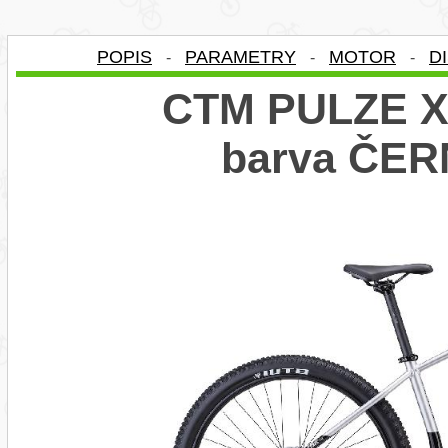
POPIS
PARAMETRY
MOTOR
D
-
-
-
CTM PULZE Xp
barva ČER