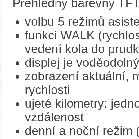
Přehledný barevný TFT 
volbu 5 režimů asist
funkci WALK (rychlost
vedení kola do prud
displej je voděodoln
zobrazení aktuální,
rychlosti
ujeté kilometry: jedno
vzdálenost
denní a noční režim 