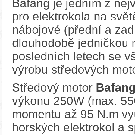
Bafang je jedním z ne
pro elektrokola na světě
nábojové (přední a zadn
dlouhodobě jedničkou 
posledních letech se v
výrobu středových mot
Středový motor
Bafan
výkonu 250W (max. 550
momentu až 95 N.m vy
horských elektrokol a