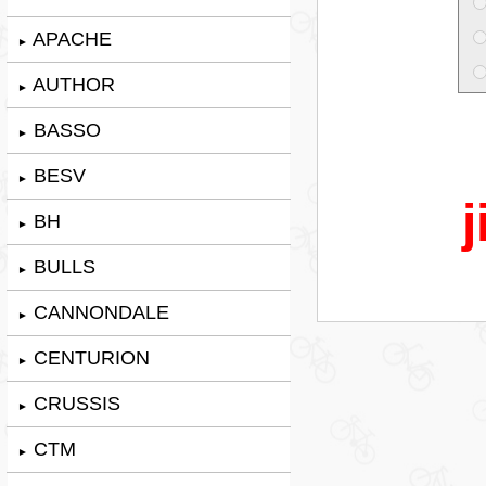
APACHE
►
AUTHOR
►
BASSO
►
BESV
►
j
BH
►
BULLS
►
CANNONDALE
►
CENTURION
►
CRUSSIS
►
CTM
►