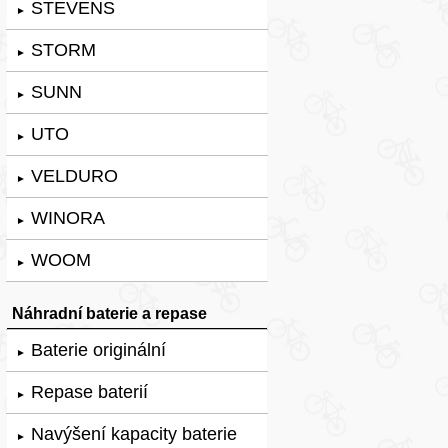
STEVENS
►
STORM
►
SUNN
►
UTO
►
VELDURO
►
WINORA
►
WOOM
►
Náhradní baterie a repase
Baterie originální
►
Repase baterií
►
Navýšení kapacity baterie
►