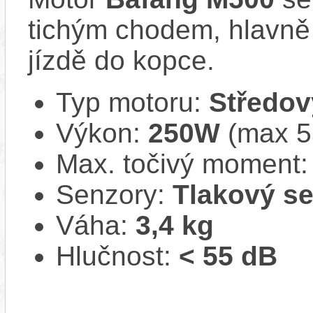
tichým chodem, hlavně 
jízdě do kopce.
Typ motoru:
Středov
Výkon:
250W
(max 
Max. točivý moment
Senzory:
Tlakový s
Váha:
3,4 kg
Hlučnost:
< 55 dB