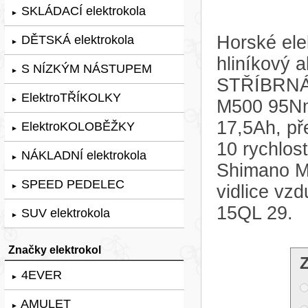
SKLÁDACÍ elektrokola
►
Horské ele
DĚTSKÁ elektrokola
►
hliníkový 
S NÍZKÝM NÁSTUPEM
►
STŘÍBRNÁ, 
ElektroTŘÍKOLKY
►
M500 95Nm
17,5Ah, p
ElektroKOLOBĚŽKY
►
10 rychlos
NÁKLADNÍ elektrokola
►
Shimano M
SPEED PEDELEC
vidlice v
►
15QL 29.
SUV elektrokola
►
Značky elektrokol
4EVER
►
AMULET
►