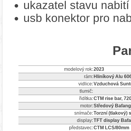
ukazatel stavu nabití
usb konektor pro na
Pa
modelový rok:
2023
rám:
Hliníkový Alu 60
vidlice:
Vzduchová Sunt
tlumič:
řidítka:
CTM rise bar, 72
motor:
Středový Bafan
snímače:
Torzní (tlakový)
display:
TFT display Baf
představec:
CTM LCS/80mm