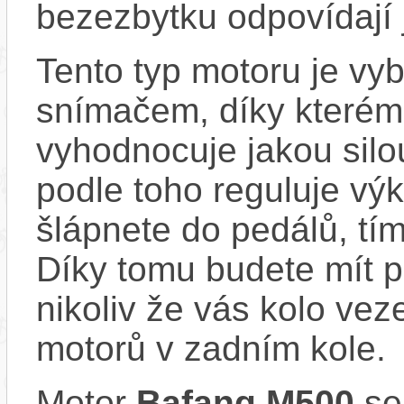
bezezbytku odpovídají 
Tento typ motoru je vy
snímačem, díky kterému
vyhodnocuje jakou silo
podle toho reguluje výk
šlápnete do pedálů, tím
Díky tomu budete mít po
nikoliv že vás kolo vez
motorů v zadním kole.
Motor
Bafang M500
se