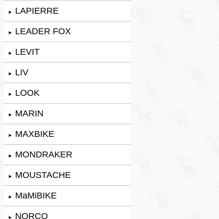
LAPIERRE
►
LEADER FOX
►
LEVIT
►
LIV
►
LOOK
►
MARIN
►
MAXBIKE
►
MONDRAKER
►
MOUSTACHE
►
MaMiBIKE
►
NORCO
►