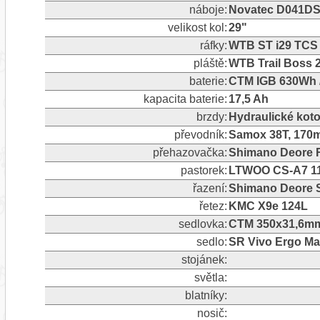
náboje:
Novatec D041DS
velikost kol:
29"
ráfky:
WTB ST i29 TCS 
pláště:
WTB Trail Boss 
baterie:
CTM IGB 630Wh /
kapacita baterie:
17,5 Ah
brzdy:
Hydraulické ko
převodník:
Samox 38T, 170
přehazovačka:
Shimano Deore RD
pastorek:
LTWOO CS-A7 11
řazení:
Shimano Deore 
řetez:
KMC X9e 124L
sedlovka:
CTM 350x31,6m
sedlo:
SR Vivo Ergo M
stojánek:
světla:
blatníky:
nosič: