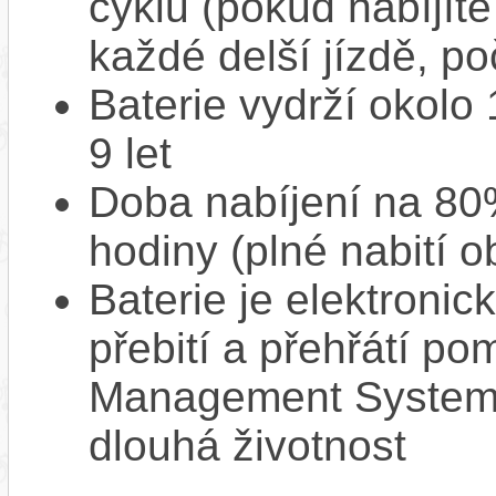
cyklů (pokud nabíjíte
každé delší jízdě, po
Baterie vydrží okolo
9 let
Doba nabíjení na 80%
hodiny (plné nabití o
Baterie je elektronic
přebití a přehřátí p
Management System),
dlouhá životnost