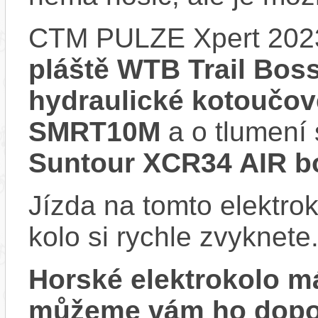
CTM PULZE Xpert 202
pláště WTB Trail Bos
hydraulické kotoučo
SMRT10M
a o tlumení 
Suntour XCR34 AIR b
Jízda na tomto elektrok
kolo si rychle zvyknete
Horské elektrokolo 
můžeme vám ho dopor