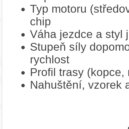
Typ motoru (středov
chip
Váha jezdce a styl j
Stupeň síly dopomo
rychlost
Profil trasy (kopce,
Nahuštění, vzorek a