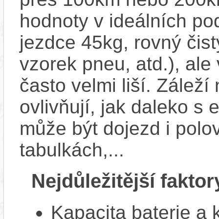
hodnoty v ideálních p
jezdce 45kg, rovný čistý
vzorek pneu, atd.), ale
často velmi liší. Zálež
ovlivňují, jak daleko s
může být dojezd i polo
tabulkách,...
Nejdůležitější faktor
Kapacita baterie a 