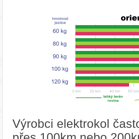
Výrobci elektrokol čas
přes 100km nebo 200km