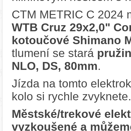
CTM METRIC C 2024 
WTB Cruz 29x2,0" C
kotoučové Shimano 
tlumení se stará
pruži
NLO, DS, 80mm
.
Jízda na tomto elektrok
kolo si rychle zvyknete
Městské/trekové ele
vyzkoušené a můžeme