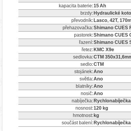
kapacita baterie:
15 Ah
brzdy:
Hydraulické ko
převodník:
Lasco, 42T, 170
přehazovačka:
Shimano CUES RD
pastorek:
Shimano CUES C
řazení:
Shimano CUES S
řetez:
KMC X9e
sedlovka:
CTM 350x31,6m
sedlo:
CTM
stojánek:
Ano
světla:
Ano
blatníky:
Ano
nosič:
Ano
nabíječka:
Rychlonabíječka
nosnost:
120 kg
hmotnost:
kg
součást balení:
Rychlonabíječka