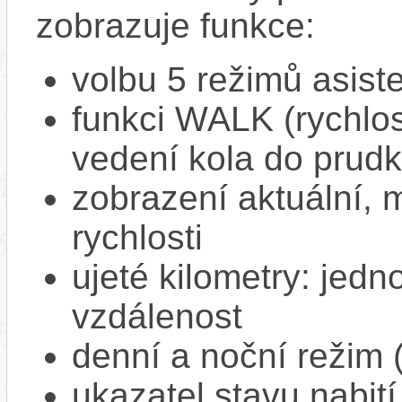
zobrazuje funkce:
volbu 5 režimů asist
funkci WALK (rychlost
vedení kola do prud
zobrazení aktuální,
rychlosti
ujeté kilometry: jedno
vzdálenost
denní a noční režim 
ukazatel stavu nabití