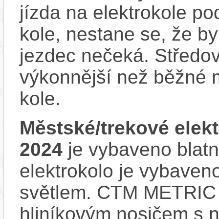
jízda na elektrokole p
kole, nestane se, že by
jezdec nečeká. Středov
výkonnější než běžné 
kole.
Městské/trekové ele
2024
je vybaveno blatn
elektrokolo je vybave
světlem. CTM METRIC 
hliníkovým nosičem s n