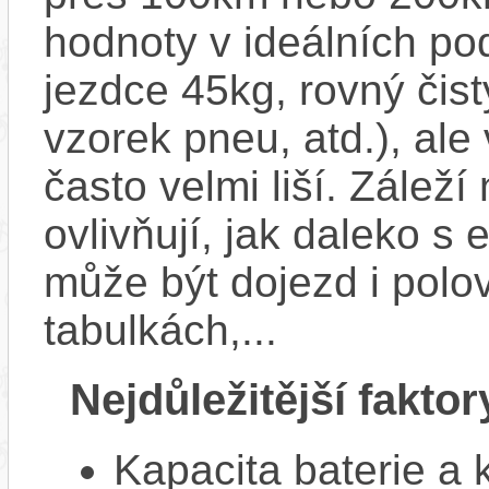
hodnoty v ideálních p
jezdce 45kg, rovný čistý
vzorek pneu, atd.), ale
často velmi liší. Zálež
ovlivňují, jak daleko s
může být dojezd i polo
tabulkách,...
Nejdůležitější faktor
Kapacita baterie a 