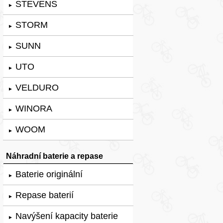
STEVENS
►
STORM
►
SUNN
►
UTO
►
VELDURO
►
WINORA
►
WOOM
►
Náhradní baterie a repase
Baterie originální
►
Repase baterií
►
Navýšení kapacity baterie
►