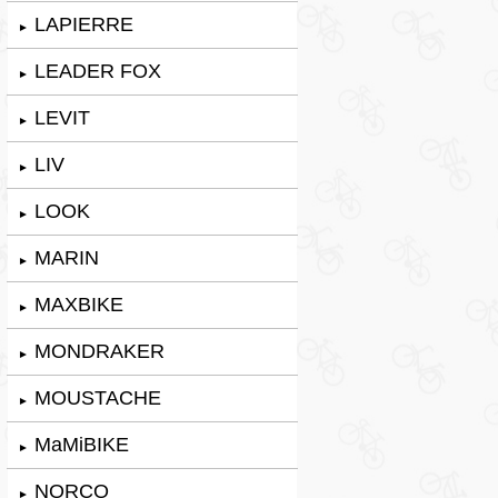
LAPIERRE
►
LEADER FOX
►
LEVIT
►
LIV
►
LOOK
►
MARIN
►
MAXBIKE
►
MONDRAKER
►
MOUSTACHE
►
MaMiBIKE
►
NORCO
►