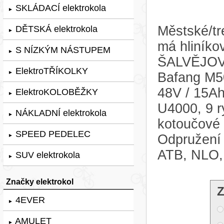
SKLÁDACÍ elektrokola
►
Městské/tr
DĚTSKÁ elektrokola
►
má hliníko
S NÍZKÝM NÁSTUPEM
►
ŠALVĚJOVÁ,
ElektroTŘÍKOLKY
►
Bafang M5
48V / 15A
ElektroKOLOBĚŽKY
►
U4000, 9 r
NÁKLADNÍ elektrokola
►
kotoučové
SPEED PEDELEC
Odpružení 
►
ATB, NLO,
SUV elektrokola
►
Značky elektrokol
Z
4EVER
►
AMULET
►