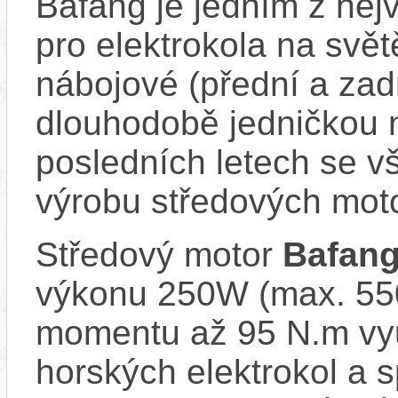
Bafang je jedním z ne
pro elektrokola na světě
nábojové (přední a zadn
dlouhodobě jedničkou 
posledních letech se v
výrobu středových mot
Středový motor
Bafan
výkonu 250W (max. 550
momentu až 95 N.m vy
horských elektrokol a