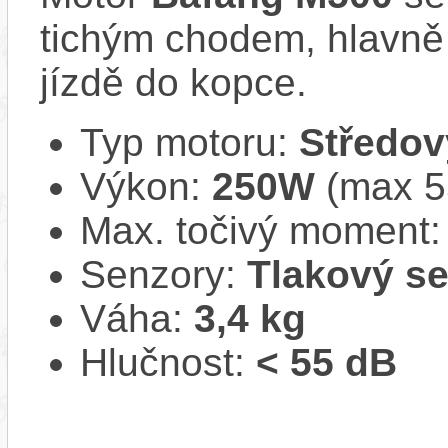
tichým chodem, hlavně 
jízdě do kopce.
Typ motoru:
Středov
Výkon:
250W
(max 
Max. točivý moment
Senzory:
Tlakový s
Váha:
3,4 kg
Hlučnost:
< 55 dB