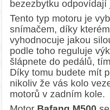
bezezbytku odpovídají 
Tento typ motoru je vy
snímačem, díky kterému
vyhodnocuje jakou silo
podle toho reguluje výk
šlápnete do pedálů, tím
Díky tomu budete mít po
nikoliv že vás kolo vez
motorů v zadním kole.
Motor
Bafang M500
se