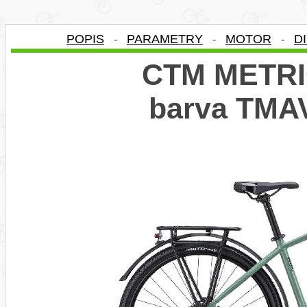
POPIS
PARAMETRY
MOTOR
D
-
-
-
CTM METRIC
barva TM