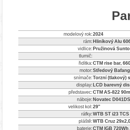
Pa
modelový rok:
2024
rám:
Hliníkový Alu 60
vidlice:
Pružinová Sunt
tlumič:
řidítka:
CTM rise bar, 6
motor:
Středový Bafan
snímače:
Torzní (tlakový)
display:
LCD barevný dis
představec:
CTM AS-822 90
náboje:
Novatec D041DS
velikost kol:
29"
ráfky:
WTB ST i23 TCS 
pláště:
WTB Cruz 29x2,
baterie:
CTM IGB 720Wh /