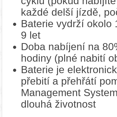
cyklů (pokud nabíjíte
každé delší jízdě, po
Baterie vydrží okolo
9 let
Doba nabíjení na 80%
hodiny (plné nabití o
Baterie je elektronic
přebití a přehřátí p
Management System),
dlouhá životnost