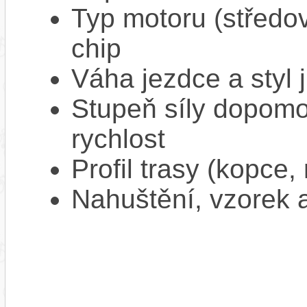
Typ motoru (středov
chip
Váha jezdce a styl j
Stupeň síly dopomo
rychlost
Profil trasy (kopce,
Nahuštění, vzorek a