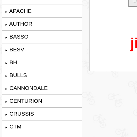
APACHE
►
AUTHOR
►
BASSO
j
►
BESV
►
BH
►
BULLS
►
CANNONDALE
►
CENTURION
►
CRUSSIS
►
CTM
►