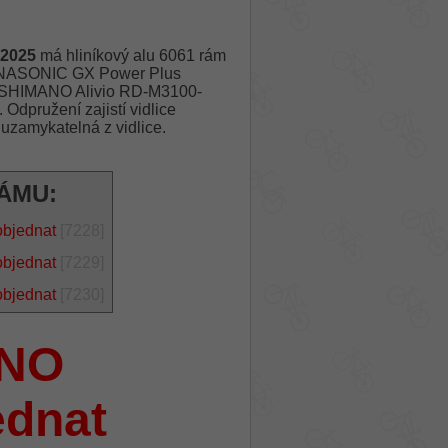
 2025
má hliníkový alu 6061 rám
PANASONIC GX Power Plus
u SHIMANO Alivio RD-M3100-
dpružení zajistí vidlice
amykatelná z vidlice.
RÁMU:
objednat
[7228]
objednat
[7229]
objednat
[7230]
NO
ednat