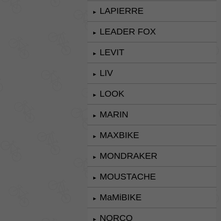
LAPIERRE
►
LEADER FOX
►
LEVIT
►
LIV
►
LOOK
►
MARIN
►
MAXBIKE
►
MONDRAKER
►
MOUSTACHE
►
MaMiBIKE
►
NORCO
►