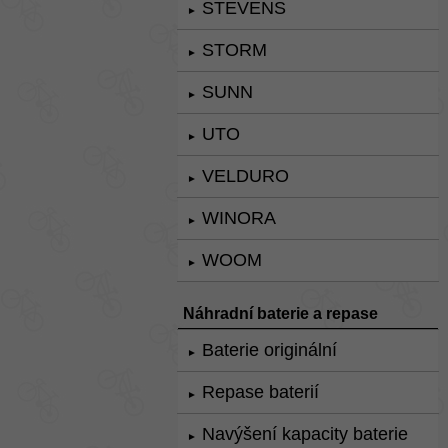
STEVENS
►
STORM
►
SUNN
►
UTO
►
VELDURO
►
WINORA
►
WOOM
►
Náhradní baterie a repase
Baterie originální
►
Repase baterií
►
Navýšení kapacity baterie
►