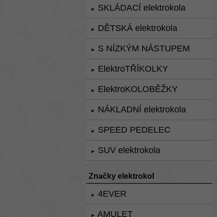
SKLÁDACÍ elektrokola
►
DĚTSKÁ elektrokola
►
S NÍZKÝM NÁSTUPEM
►
ElektroTŘÍKOLKY
►
ElektroKOLOBĚŽKY
►
NÁKLADNÍ elektrokola
►
SPEED PEDELEC
►
SUV elektrokola
►
Značky elektrokol
4EVER
►
AMULET
►