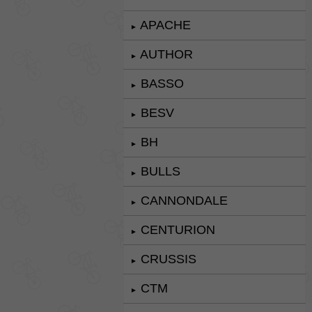
APACHE
►
AUTHOR
►
BASSO
►
BESV
►
BH
►
BULLS
►
CANNONDALE
►
CENTURION
►
CRUSSIS
►
CTM
►