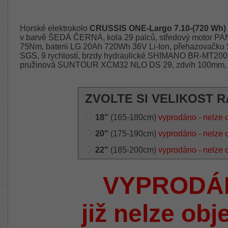
Horské elektrokolo
CRUSSIS ONE-Largo 7.10-(720 Wh)
v barvě ŠEDÁ ČERNÁ, kola 29 palců, středový motor 
75Nm, baterii LG 20Ah 720Wh 36V Li-Ion, přehazovačk
SGS, 9 rychlostí, brzdy hydraulické SHIMANO BR-MT200. O
pružinová SUNTOUR XCM32 NLO DS 29, zdvih 100mm, uz
ZVOLTE SI VELIKOST 
18"
(165-180cm)
vyprodáno - nelze 
20"
(175-190cm)
vyprodáno - nelze 
22"
(185-200cm)
vyprodáno - nelze 
VYPRODÁ
již nelze obj