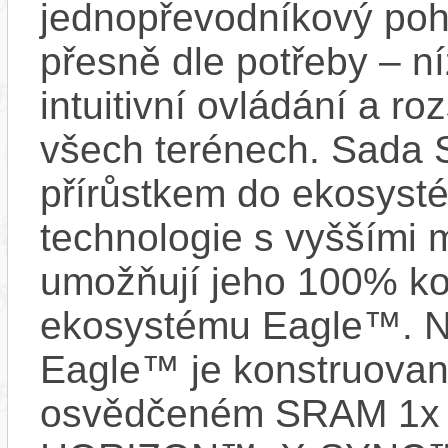
jednopřevodníkový poho
přesně dle potřeby – n
intuitivní ovládání a r
všech terénech. Sada 
přírůstkem do ekosyst
technologie s vyššími 
umožňují jeho 100% kom
ekosystému Eagle™. 
Eagle™ je konstruovan
osvědčeném SRAM 1x 