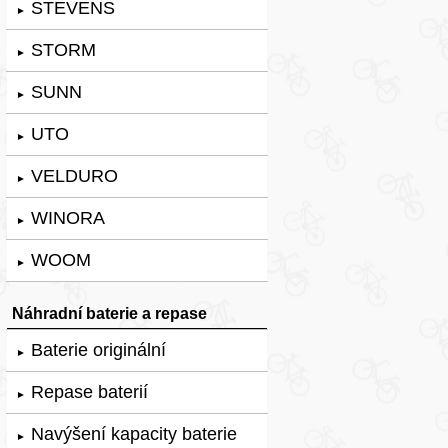
STEVENS
►
STORM
►
SUNN
►
UTO
►
VELDURO
►
WINORA
►
WOOM
►
Náhradní baterie a repase
Baterie originální
►
Repase baterií
►
Navýšení kapacity baterie
►