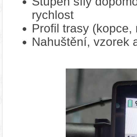
Stupeň síly dopomo
rychlost
Profil trasy (kopce,
Nahuštění, vzorek a