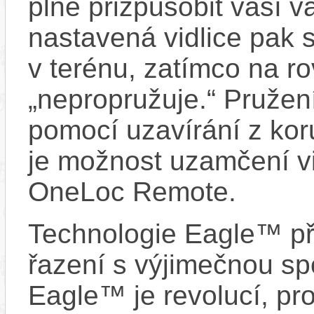
plně přizpůsobit vaší v
nastavená vidlice pak s
v terénu, zatímco na 
„nepropružuje.“ Pruže
pomocí uzavírání z kor
je možnost uzamčení vi
OneLoc Remote.
Technologie Eagle™ při
řazení s výjimečnou spo
Eagle™ je revolucí, pro