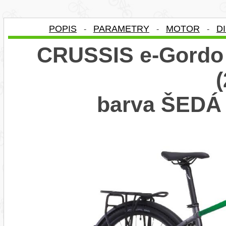
POPIS
PARAMETRY
MOTOR
D
-
-
-
CRUSSIS e-Gordo 
barva ŠED