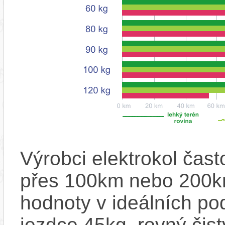
Výrobci elektrokol čas
přes 100km nebo 200km
hodnoty v ideálních p
jezdce 45kg, rovný čistý