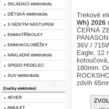
SKLÁDACÍ elektrokola
►
Trekové el
DĚTSKÁ elektrokola
►
Wh) 2026
m
S NÍZKÝM NÁSTUPEM
►
ČERNÁ ZEL
ElektroTŘÍKOLKY
►
PANASONIC
36V / 715
ElektroKOLOBĚŽKY
►
Eagle, 12 r
NÁKLADNÍ elektrokola
►
kotoučová
SPEED PEDELEC
180mm. Odp
►
ROCKSHOX 
SUV elektrokola
►
zdvih 65mm
Značky elektrokol
4EVER
►
ZVOL
AMULET
►