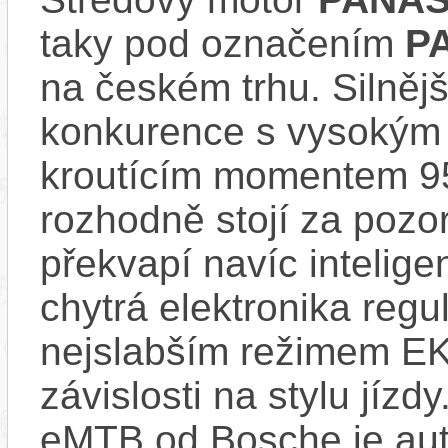
taky pod označením
P
na českém trhu. Silnějš
konkurence s vysokým
kroutícím momentem 9
rozhodně stojí za pozo
překvapí navíc inteli
chytrá elektronika regu
nejslabším režimem EK
závislosti na stylu jíz
eMTB od Bosche je aut