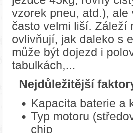
vzorek pneu, atd.), ale
často velmi liší. Zálež
ovlivňují, jak daleko s
může být dojezd i polo
tabulkách,...
Nejdůležitější faktor
Kapacita baterie a 
Typ motoru (středov
chip