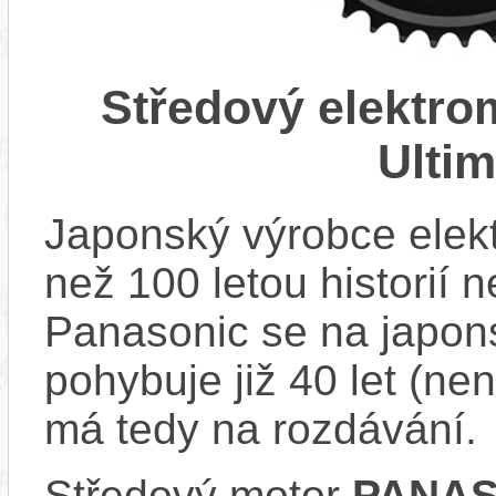
Středový elektr
Ulti
Japonský výrobce elekt
než 100 letou historií 
Panasonic se na japons
pohybuje již 40 let (nen
má tedy na rozdávání.
Středový motor
PANAS