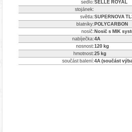
sedlo:
SELLE ROYAL
stojánek:
světla:
SUPERNOVA TL3 Z
blatníky:
POLYCARBON
nosič:
Nosič s MIK sy
nabíječka:
4A
nosnost:
120 kg
hmotnost:
25 kg
součást balení:
4A (součást výb