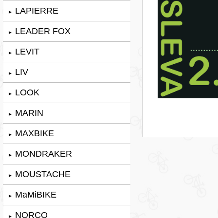
LAPIERRE
►
LEADER FOX
►
LEVIT
►
LIV
►
LOOK
►
MARIN
►
MAXBIKE
►
MONDRAKER
►
MOUSTACHE
►
MaMiBIKE
►
NORCO
►