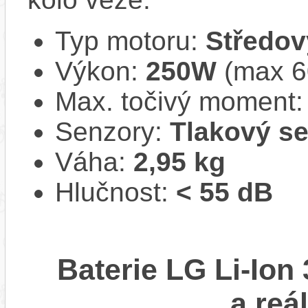
Typ motoru:
Středov
Výkon:
250W
(max 
Max. točivý moment
Senzory:
Tlakový s
Váha:
2,95 kg
Hlučnost:
< 55 dB
Baterie LG Li-Ion
a reá