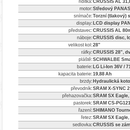
řidítka:
CRUSSIS AL 31,
motor:
Středový PANAS
snímače:
Torzní (tlakový)
display:
LCD display PA
představec:
CRUSSIS AL 80m
náboje:
CRUSSIS disc, l
velikost kol:
28"
ráfky:
CRUSSIS 28", dv
pláště:
SCHWALBE Smart
baterie:
LG Li-Ion 36V / 
kapacita baterie:
19,88 Ah
brzdy:
Hydraulická ko
převodník:
SRAM X-SYNC 2 
přehazovačka:
SRAM SX Eagle, 1
pastorek:
SRAM CS-PG1210
řazení:
SHIMANO Tourney
řetez:
SRAM SX Eagle, 
sedlovka:
CRUSSIS se zám