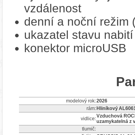
vzdálenost
denní a noční režim 
ukazatel stavu nabití
konektor microUSB
Pa
modelový rok:
2026
rám:
Hliníkový AL606
Vzduchová ROCK
vidlice:
uzamykatelná z v
tlumič: