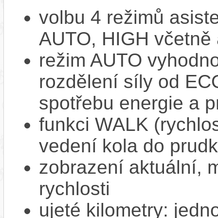
volbu 4 režimů asi
AUTO, HIGH včetně 
režim AUTO vyhodnocu
rozdělení síly od EC
spotřebu energie a p
funkci WALK (rychlost
vedení kola do prud
zobrazení aktuální,
rychlosti
ujeté kilometry: jedno