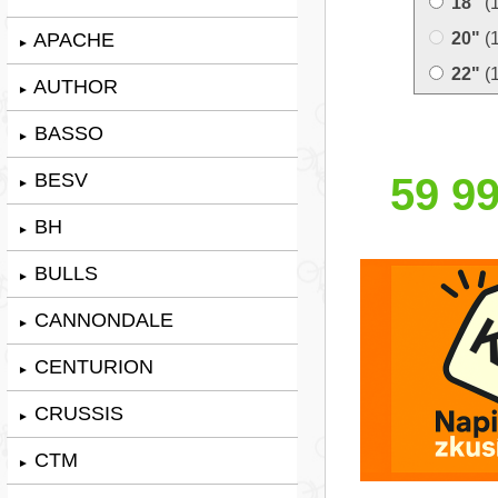
18"
(
APACHE
20"
(
►
22"
(
AUTHOR
►
BASSO
►
BESV
59 99
►
BH
►
BULLS
►
CANNONDALE
►
CENTURION
►
CRUSSIS
►
CTM
►