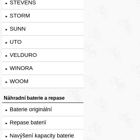
STEVENS
►
STORM
►
SUNN
►
UTO
►
VELDURO
►
WINORA
►
WOOM
►
Náhradní baterie a repase
Baterie originální
►
Repase baterií
►
Navýšení kapacity baterie
►