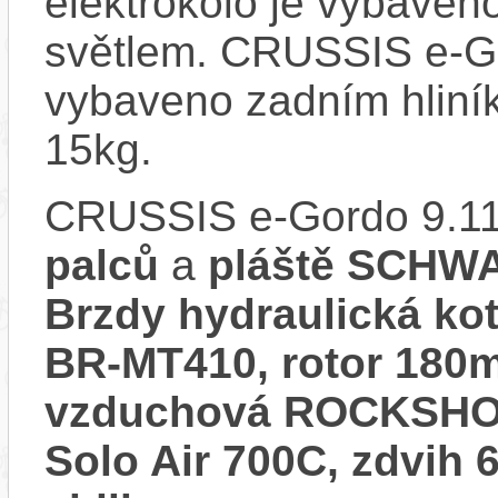
elektrokolo je vybave
světlem. CRUSSIS e-Go
vybaveno zadním hliní
15kg.
CRUSSIS e-Gordo 9.11
palců
a
pláště SCHWA
Brzdy hydraulická k
BR-MT410, rotor 18
vzduchová ROCKSHOX
Solo Air 700C, zdvih