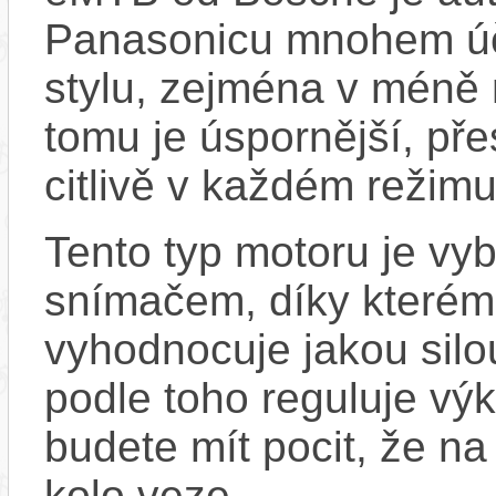
Panasonicu mnohem účin
stylu, zejména v méně
tomu je úspornější, pře
citlivě v každém režimu
Tento typ motoru je vy
snímačem, díky kterému
vyhodnocuje jakou silo
podle toho reguluje vý
budete mít pocit, že na 
kolo veze.