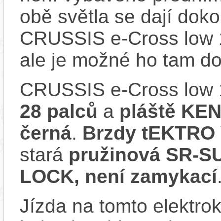
obě světla se dají dokou
CRUSSIS e-Cross low 
ale je možné ho tam d
CRUSSIS e-Cross low 
28 palců
a
pláště KEN
černá
.
Brzdy tEKTRO
stará
pružinová SR-S
LOCK, není zamykací
Jízda na tomto elektrok