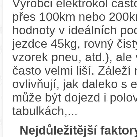
Výrobci elektrokol čas
přes 100km nebo 200km
hodnoty v ideálních p
jezdce 45kg, rovný čistý
vzorek pneu, atd.), ale
často velmi liší. Zálež
ovlivňují, jak daleko s
může být dojezd i polo
tabulkách,...
Nejdůležitější faktor