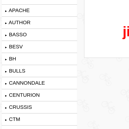
APACHE
►
AUTHOR
►
j
BASSO
►
BESV
►
BH
►
BULLS
►
CANNONDALE
►
CENTURION
►
CRUSSIS
►
CTM
►