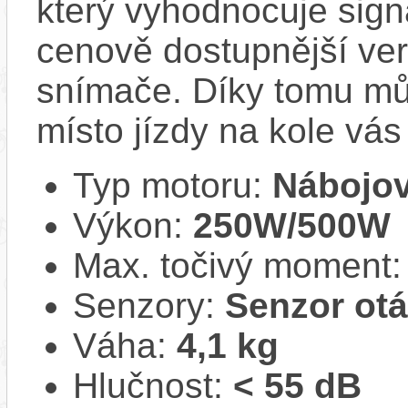
který vyhodnocuje sign
cenově dostupnější ver
snímače. Díky tomu můž
místo jízdy na kole vás
Typ motoru:
Nábojov
Výkon:
250W/500W
Max. točivý moment
Senzory:
Senzor ot
Váha:
4,1 kg
Hlučnost:
< 55 dB