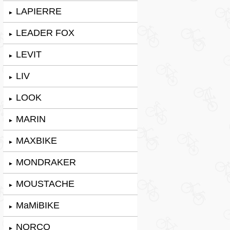
LAPIERRE
►
LEADER FOX
►
LEVIT
►
LIV
►
LOOK
►
MARIN
►
MAXBIKE
►
MONDRAKER
►
MOUSTACHE
►
MaMiBIKE
►
NORCO
►