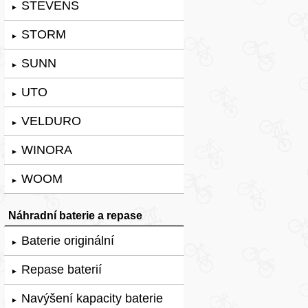
STEVENS
►
STORM
►
SUNN
►
UTO
►
VELDURO
►
WINORA
►
WOOM
►
Náhradní baterie a repase
Baterie originální
►
Repase baterií
►
Navýšení kapacity baterie
►