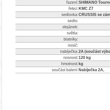
řazení:
SHIMANO Tourney
řetez:
KMC Z7
sedlovka:
CRUSSIS se zám
sedlo:
stojánek:
světla:
blatníky:
nosič:
nabíječka:
2A (součást výb
nosnost:
120 kg
hmotnost:
kg
součást balení:
Nabíječka 2A,