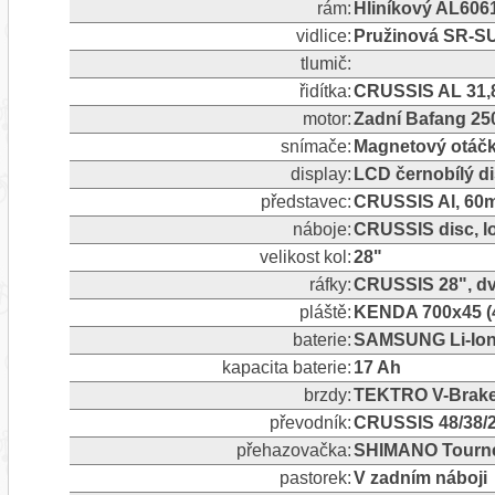
rám:
Hliníkový AL606
vidlice:
Pružinová SR-S
tlumič:
řidítka:
CRUSSIS AL 31,
motor:
Zadní Bafang 2
snímače:
Magnetový otáčk
display:
LCD černobílý d
představec:
CRUSSIS Al, 60
náboje:
CRUSSIS disc, l
velikost kol:
28"
ráfky:
CRUSSIS 28", dv
pláště:
KENDA 700x45 (4
baterie:
SAMSUNG Li-Ion 
kapacita baterie:
17 Ah
brzdy:
TEKTRO V-Brak
převodník:
CRUSSIS 48/38/
přehazovačka:
SHIMANO Tourne
pastorek:
V zadním náboji