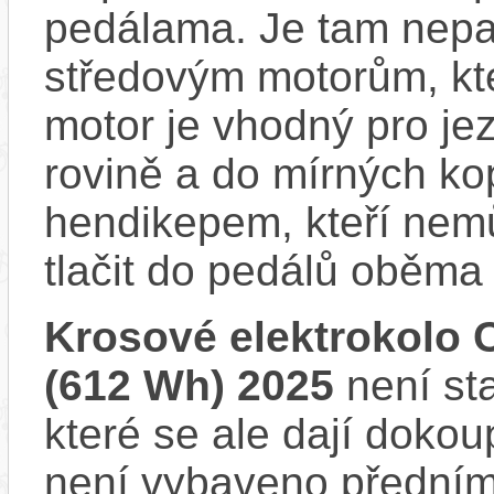
pedálama. Je tam nepat
středovým motorům, kte
motor je vhodný pro je
rovině a do mírných ko
hendikepem, kteří nem
tlačit do pedálů oběma
Krosové elektrokolo 
(612 Wh) 2025
není st
které se ale dají dokou
není vybaveno předním