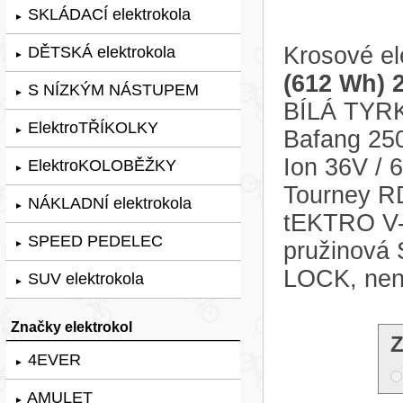
SKLÁDACÍ elektrokola
►
Krosové el
DĚTSKÁ elektrokola
►
(612 Wh) 
S NÍZKÝM NÁSTUPEM
►
BÍLÁ TYRK
ElektroTŘÍKOLKY
►
Bafang 25
Ion 36V /
ElektroKOLOBĚŽKY
►
Tourney RD
NÁKLADNÍ elektrokola
►
tEKTRO V-B
SPEED PEDELEC
pružinov
►
LOCK, nen
SUV elektrokola
►
Značky elektrokol
Z
4EVER
►
AMULET
►