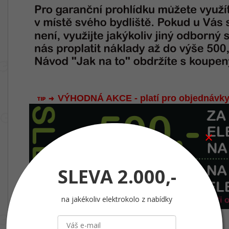
VÝHODNÁ AKCE - platí pro objednávky
SLEVA
2.000,-
na jakékoliv elektrokolo z nabídky