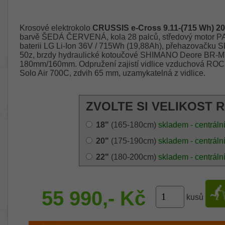
Krosové elektrokolo
CRUSSIS e-Cross 9.11-(715 Wh) 2
barvě ŠEDÁ ČERVENÁ, kola 28 palců, středový motor 
baterii LG Li-Ion 36V / 715Wh (19,88Ah), přehazovačku S
50z, brzdy hydraulické kotoučové SHIMANO Deore BR-MT4
180mm/160mm. Odpružení zajistí vidlice vzduchová R
Solo Air 700C, zdvih 65 mm, uzamykatelná z vidlice.
ZVOLTE SI VELIKOST 
18"
(165-180cm)
skladem - centráln
20"
(175-190cm)
skladem - centráln
22"
(180-200cm)
skladem - centráln
55 990,- Kč
kusů