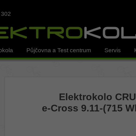
 302
okola
Půjčovna a Test centrum
Servis
Elektrokolo CR
e-Cross 9.11-(715 W