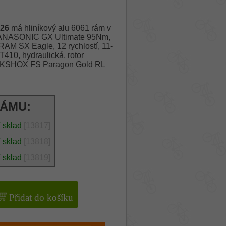
026
má hliníkový alu 6061 rám v
PANASONIC GX Ultimate 95Nm,
RAM SX Eagle, 12 rychlostí, 11-
10, hydraulická, rotor
OCKSHOX FS Paragon Gold RL
RÁMU:
í sklad
[13817]
í sklad
[13818]
í sklad
[13819]
Přidat do košíku