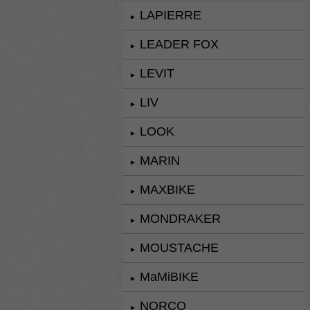
LAPIERRE
►
LEADER FOX
►
LEVIT
►
LIV
►
LOOK
►
MARIN
►
MAXBIKE
►
MONDRAKER
►
MOUSTACHE
►
MaMiBIKE
►
NORCO
►