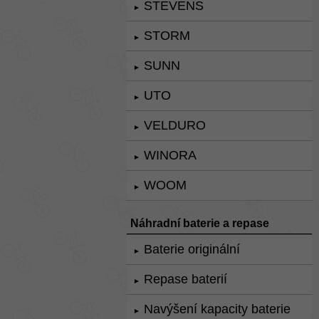
STEVENS
►
STORM
►
SUNN
►
UTO
►
VELDURO
►
WINORA
►
WOOM
►
Náhradní baterie a repase
Baterie originální
►
Repase baterií
►
Navýšení kapacity baterie
►