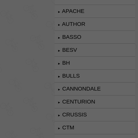
APACHE
►
AUTHOR
►
BASSO
►
BESV
►
BH
►
BULLS
►
CANNONDALE
►
CENTURION
►
CRUSSIS
►
CTM
►