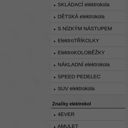
SKLÁDACÍ elektrokola
►
DĚTSKÁ elektrokola
►
S NÍZKÝM NÁSTUPEM
►
ElektroTŘÍKOLKY
►
ElektroKOLOBĚŽKY
►
NÁKLADNÍ elektrokola
►
SPEED PEDELEC
►
SUV elektrokola
►
Značky elektrokol
4EVER
►
AMULET
►