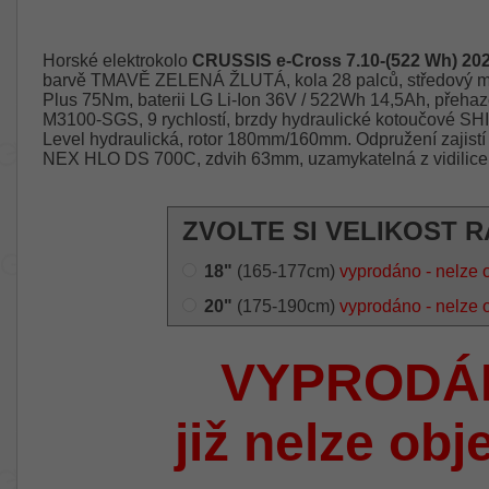
Horské elektrokolo
CRUSSIS e-Cross 7.10-(522 Wh) 20
barvě TMAVĚ ZELENÁ ŽLUTÁ, kola 28 palců, středový
Plus 75Nm, baterii LG Li-Ion 36V / 522Wh 14,5Ah, přeh
M3100-SGS, 9 rychlostí, brzdy hydraulické kotoučov
Level hydraulická, rotor 180mm/160mm. Odpružení zajistí
NEX HLO DS 700C, zdvih 63mm, uzamykatelná z vidilice
ZVOLTE SI VELIKOST 
18"
(165-177cm)
vyprodáno - nelze 
20"
(175-190cm)
vyprodáno - nelze 
VYPRODÁ
již nelze obj