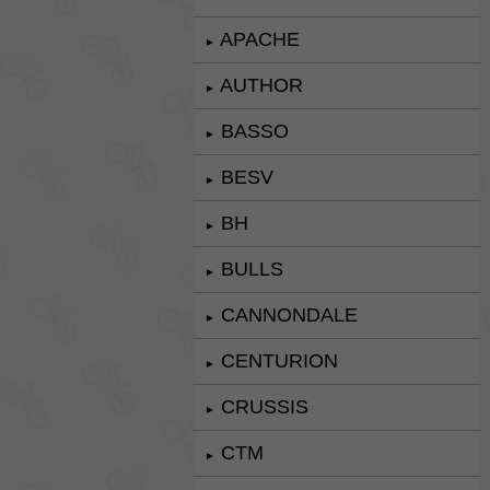
APACHE
►
AUTHOR
►
BASSO
►
BESV
►
BH
►
BULLS
►
CANNONDALE
►
CENTURION
►
CRUSSIS
►
CTM
►