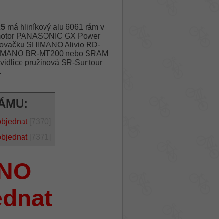
25
má hliníkový alu 6061 rám v
 motor PANASONIC GX Power
azovačku SHIMANO Alivio RD-
é SHIMANO BR-MT200 nebo SRAM
 vidlice pružinová SR-Suntour
.
RÁMU:
objednat
[7370]
objednat
[7371]
NO
ednat