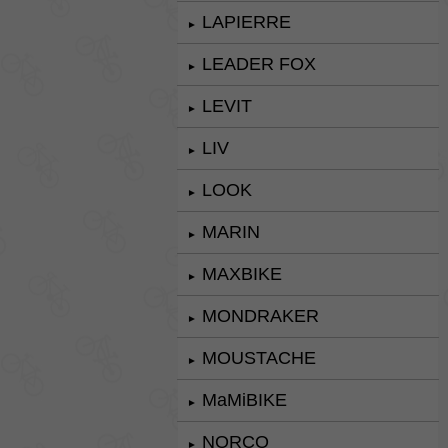
LAPIERRE
►
LEADER FOX
►
LEVIT
►
LIV
►
LOOK
►
MARIN
►
MAXBIKE
►
MONDRAKER
►
MOUSTACHE
►
MaMiBIKE
►
NORCO
►