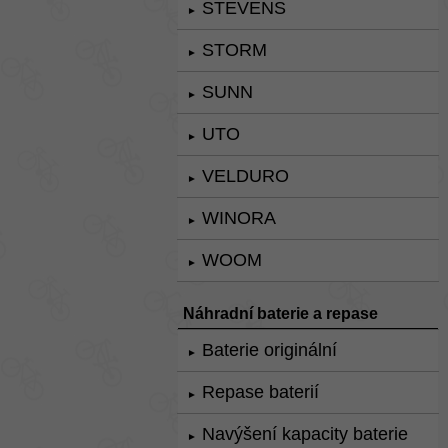
STEVENS
►
STORM
►
SUNN
►
UTO
►
VELDURO
►
WINORA
►
WOOM
►
Náhradní baterie a repase
Baterie originální
►
Repase baterií
►
Navýšení kapacity baterie
►