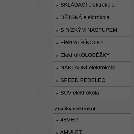
SKLÁDACÍ elektrokola
►
DĚTSKÁ elektrokola
►
S NÍZKÝM NÁSTUPEM
►
ElektroTŘÍKOLKY
►
ElektroKOLOBĚŽKY
►
NÁKLADNÍ elektrokola
►
SPEED PEDELEC
►
SUV elektrokola
►
Značky elektrokol
4EVER
►
AMULET
►