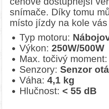
cenově dostupnější ver
snímače. Díky tomu můž
místo jízdy na kole vás
Typ motoru:
Nábojov
Výkon:
250W/500W
Max. točivý moment
Senzory:
Senzor ot
Váha:
4,1 kg
Hlučnost:
< 55 dB