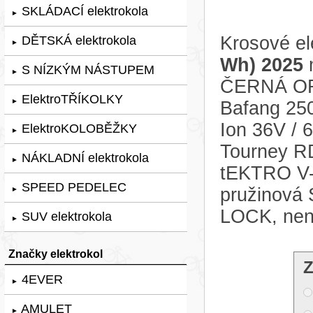
SKLÁDACÍ elektrokola
►
Krosové el
DĚTSKÁ elektrokola
►
Wh) 2025
m
S NÍZKÝM NÁSTUPEM
►
ČERNÁ ORA
ElektroTŘÍKOLKY
►
Bafang 25
Ion 36V /
ElektroKOLOBĚŽKY
►
Tourney RD
NÁKLADNÍ elektrokola
►
tEKTRO V-B
SPEED PEDELEC
pružinov
►
LOCK, nen
SUV elektrokola
►
Značky elektrokol
Z
4EVER
►
AMULET
►