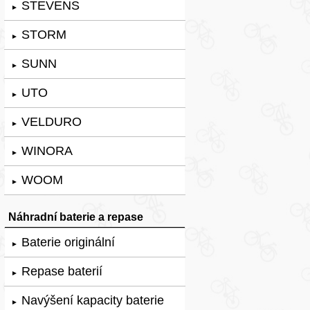
STEVENS
►
STORM
►
SUNN
►
UTO
►
VELDURO
►
WINORA
►
WOOM
►
Náhradní baterie a repase
Baterie originální
►
Repase baterií
►
Navýšení kapacity baterie
►