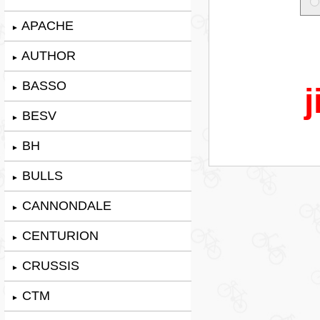
APACHE
►
AUTHOR
►
BASSO
j
►
BESV
►
BH
►
BULLS
►
CANNONDALE
►
CENTURION
►
CRUSSIS
►
CTM
►