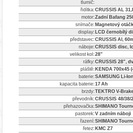
tlumič:
řidítka:
CRUSSIS AL 31,
motor:
Zadní Bafang 2
snímače:
Magnetový otáčk
display:
LCD černobílý d
představec:
CRUSSIS Al, 60
náboje:
CRUSSIS disc, l
velikost kol:
28"
ráfky:
CRUSSIS 28", dv
pláště:
KENDA 700x45 (4
baterie:
SAMSUNG Li-Ion 
kapacita baterie:
17 Ah
brzdy:
TEKTRO V-Brak
převodník:
CRUSSIS 48/38/
přehazovačka:
SHIMANO Tourne
pastorek:
V zadním náboji
řazení:
SHIMANO Tourney
řetez:
KMC Z7