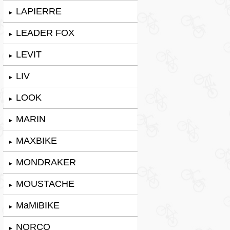
LAPIERRE
►
LEADER FOX
►
LEVIT
►
LIV
►
LOOK
►
MARIN
►
MAXBIKE
►
MONDRAKER
►
MOUSTACHE
►
MaMiBIKE
►
NORCO
►