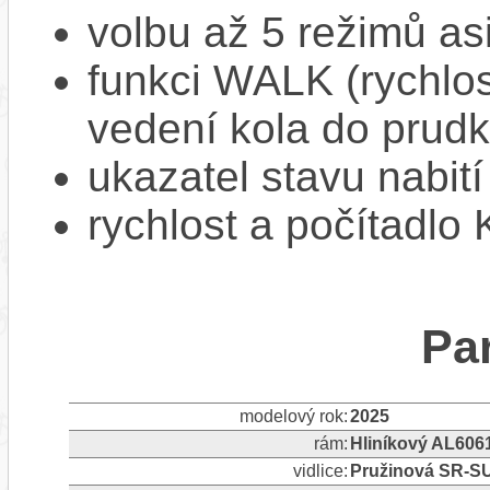
volbu až 5 režimů as
funkci WALK (rychlost
vedení kola do prud
ukazatel stavu nabití
rychlost a počítadlo
Pa
modelový rok:
2025
rám:
Hliníkový AL606
vidlice:
Pružinová SR-S