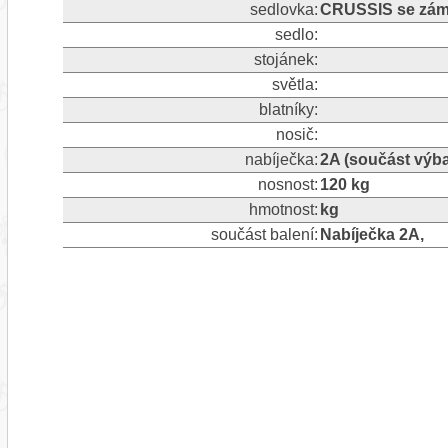
sedlovka:
CRUSSIS se zám
sedlo:
stojánek:
světla:
blatníky:
nosič:
nabíječka:
2A (součást výb
nosnost:
120 kg
hmotnost:
kg
součást balení:
Nabíječka 2A,