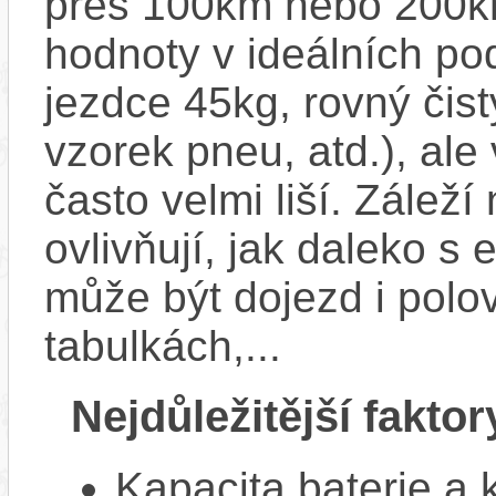
přes 100km nebo 200km
hodnoty v ideálních p
jezdce 45kg, rovný čistý
vzorek pneu, atd.), ale
často velmi liší. Zálež
ovlivňují, jak daleko s
může být dojezd i polo
tabulkách,...
Nejdůležitější faktor
Kapacita baterie a 