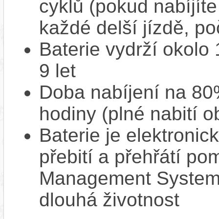
cyklů (pokud nabíjíte
každé delší jízdě, po
Baterie vydrží okolo
9 let
Doba nabíjení na 80%
hodiny (plné nabití o
Baterie je elektronic
přebití a přehřátí p
Management System),
dlouhá životnost