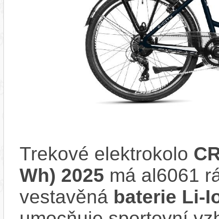
Trekové elektrokolo
CR
Wh) 2025
má al6061 r
vestavěná
baterie Li-
umocňuje sportovní vzhl