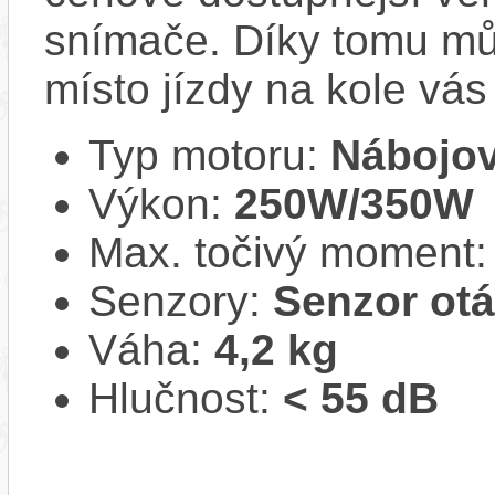
snímače. Díky tomu můž
místo jízdy na kole vás
Typ motoru:
Nábojov
Výkon:
250W/350W
Max. točivý moment
Senzory:
Senzor ot
Váha:
4,2 kg
Hlučnost:
< 55 dB