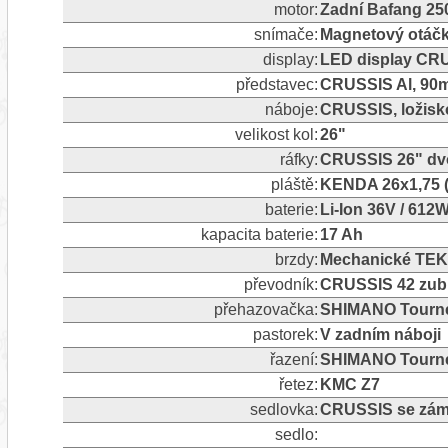
motor:
Zadní Bafang 2
snímače:
Magnetový otáčk
display:
LED display CR
představec:
CRUSSIS Al, 90m
náboje:
CRUSSIS, ložisk
velikost kol:
26"
ráfky:
CRUSSIS 26" dv
pláště:
KENDA 26x1,75 (
baterie:
Li-Ion 36V / 612
kapacita baterie:
17 Ah
brzdy:
Mechanické TEK
převodník:
CRUSSIS 42 zub
přehazovačka:
SHIMANO Tourney
pastorek:
V zadním náboji
řazení:
SHIMANO Tourney
řetez:
KMC Z7
sedlovka:
CRUSSIS se zám
sedlo: