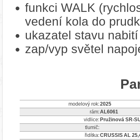
funkci WALK (rychlost
vedení kola do prud
ukazatel stavu nabití
zap/vyp světel napoj
Pa
modelový rok:
2025
rám:
AL6061
vidlice:
Pružinová SR-S
tlumič:
řidítka:
CRUSSIS AL 25,