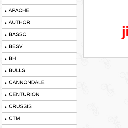
APACHE
►
AUTHOR
►
j
BASSO
►
BESV
►
BH
►
BULLS
►
CANNONDALE
►
CENTURION
►
CRUSSIS
►
CTM
►