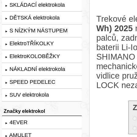
SKLÁDACÍ elektrokola
►
Trekové el
DĚTSKÁ elektrokola
►
Wh) 2025
m
S NÍZKÝM NÁSTUPEM
►
palců, za
ElektroTŘÍKOLKY
►
baterii Li
SHIMANO T
ElektroKOLOBĚŽKY
►
mechanick
NÁKLADNÍ elektrokola
►
vidlice p
SPEED PEDELEC
LOCK neza
►
SUV elektrokola
►
Z
Značky elektrokol
4EVER
►
AMULET
►