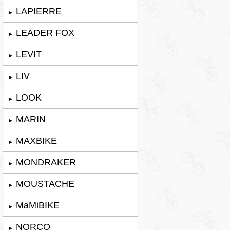
LAPIERRE
►
LEADER FOX
►
LEVIT
►
LIV
►
LOOK
►
MARIN
►
MAXBIKE
►
MONDRAKER
►
MOUSTACHE
►
MaMiBIKE
►
NORCO
►