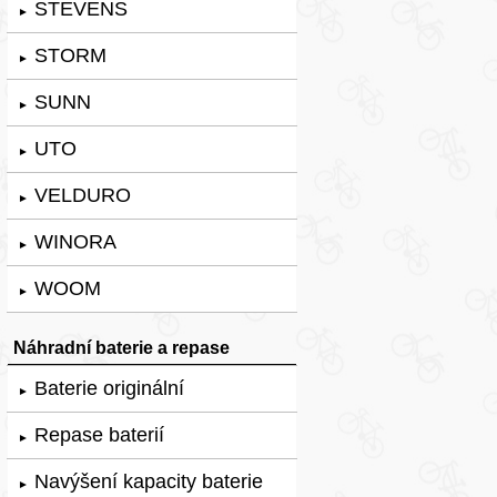
STEVENS
►
STORM
►
SUNN
►
UTO
►
VELDURO
►
WINORA
►
WOOM
►
Náhradní baterie a repase
Baterie originální
►
Repase baterií
►
Navýšení kapacity baterie
►