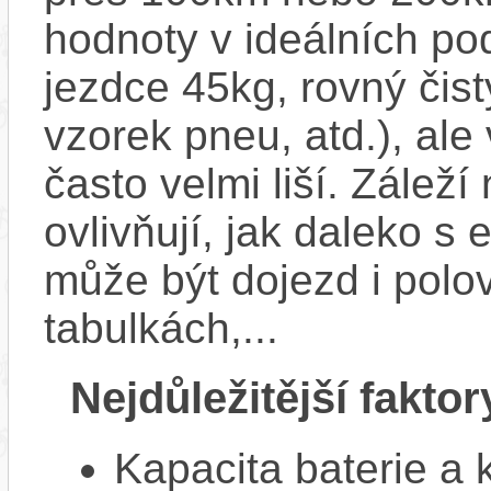
hodnoty v ideálních p
jezdce 45kg, rovný čistý
vzorek pneu, atd.), ale
často velmi liší. Zálež
ovlivňují, jak daleko s
může být dojezd i polo
tabulkách,...
Nejdůležitější faktor
Kapacita baterie a 