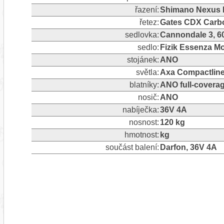
řazení:
Shimano Nexus Re
řetez:
Gates CDX Carbo
sedlovka:
Cannondale 3, 60
sedlo:
Fizik Essenza M
stojánek:
ANO
světla:
Axa Compactline 
blatníky:
ANO full-covera
nosič:
ANO
nabíječka:
36V 4A
nosnost:
120 kg
hmotnost:
kg
součást balení:
Darfon, 36V 4A