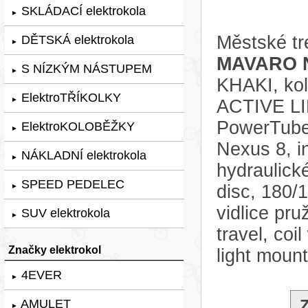
SKLÁDACÍ elektrokola
►
Městské tr
DĚTSKÁ elektrokola
►
MAVARO N
S NÍZKÝM NÁSTUPEM
►
KHAKI, kol
ElektroTŘÍKOLKY
►
ACTIVE LI
PowerTube
ElektroKOLOBĚŽKY
►
Nexus 8, in
NÁKLADNÍ elektrokola
►
hydraulick
SPEED PEDELEC
disc, 180/
►
vidlice pr
SUV elektrokola
►
travel, coi
Značky elektrokol
light moun
4EVER
►
AMULET
►