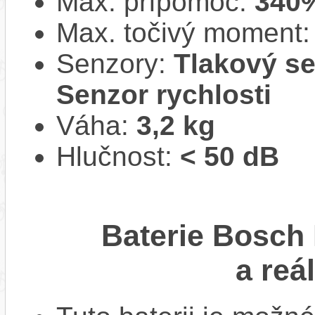
Max. přípomoc:
340
Max. točivý moment
Senzory:
Tlakový se
Senzor rychlosti
Váha:
3,2 kg
Hlučnost:
< 50 dB
Baterie Bosch
a reá