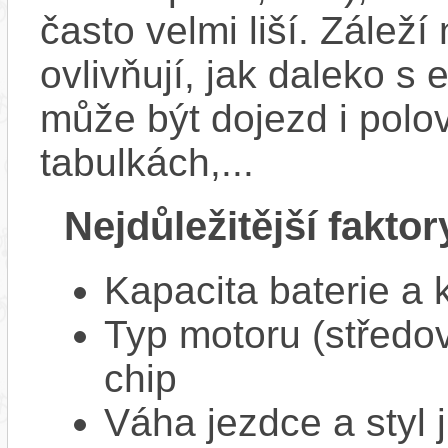
často velmi liší. Zálež
ovlivňují, jak daleko s
může být dojezd i polo
tabulkách,...
Nejdůležitější faktor
Kapacita baterie a 
Typ motoru (středov
chip
Váha jezdce a styl j