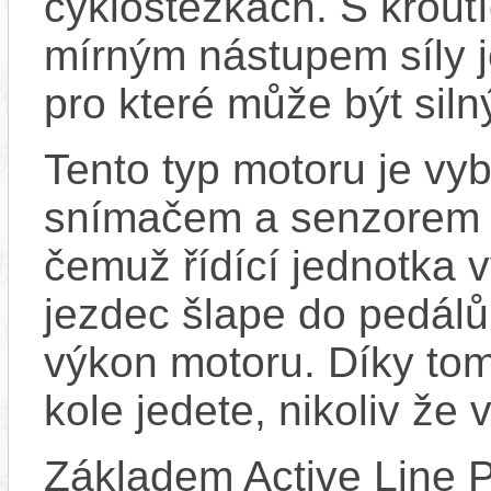
cyklostezkách. S kro
mírným nástupem síly j
pro které může být sil
Tento typ motoru je vy
snímačem a senzorem ot
čemuž řídící jednotka 
jezdec šlape do pedálů
výkon motoru. Díky tom
kole jedete, nikoliv že 
Základem Active Line P