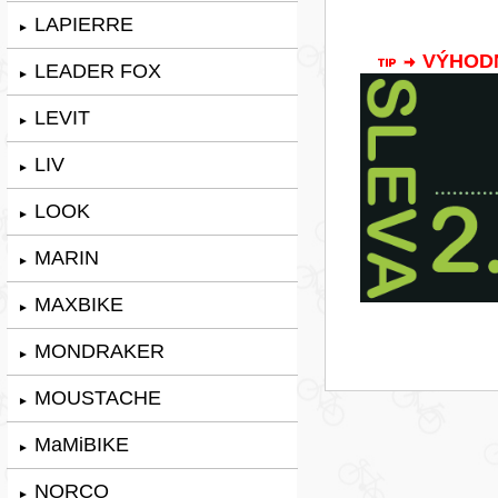
LAPIERRE
►
VÝHODNÁ
LEADER FOX
►
LEVIT
►
LIV
►
LOOK
►
MARIN
►
MAXBIKE
►
MONDRAKER
►
MOUSTACHE
►
MaMiBIKE
►
NORCO
►