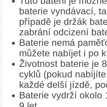
Tuto baterii je možné
baterie vyndávací, t
případě je držák bat
zabrání odcizení bate
Baterie nemá paměťov
můžete nabíjet i po k
Životnost baterie je 
cyklů (pokud nabíjíte
každé delší jízdě, po
Baterie vydrží okolo
9 let