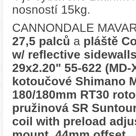
nosností 15kg.
CANNONDALE MAVARO
27,5 palců
a
pláště Co
w/ reflective sidewall
29x2.20" 55-622 (MD-
kotoučové Shimano MT
180/180mm RT30 roto
pružinová SR Suntour
coil with preload adju
mount, 44mm offset
.