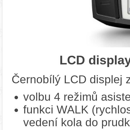
LCD displa
Černobílý LCD displej 
volbu 4 režimů asiste
funkci WALK (rychlost
vedení kola do prud