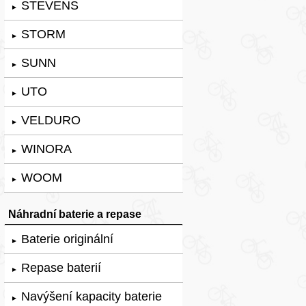
STEVENS
►
STORM
►
SUNN
►
UTO
►
VELDURO
►
WINORA
►
WOOM
►
Náhradní baterie a repase
Baterie originální
►
Repase baterií
►
Navýšení kapacity baterie
►