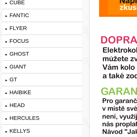
CUBE
►
FANTIC
►
FLYER
►
FOCUS
►
GHOST
►
GIANT
►
GT
►
HAIBIKE
►
HEAD
►
HERCULES
►
KELLYS
►