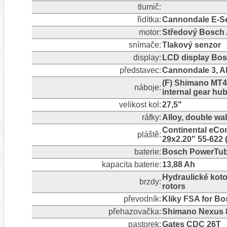
tlumič:
řidítka:
Cannondale E-Se
motor:
Středový Bosch
snímače:
Tlakový senzor
display:
LCD display Bo
představec:
Cannondale 3, A
(F) Shimano MT4
náboje:
internal gear hu
velikost kol:
27,5"
ráfky:
Alloy, double wal
Continental eCont
pláště:
29x2.20" 55-622
baterie:
Bosch PowerTub
kapacita baterie:
13,88 Ah
Hydraulické kot
brzdy:
rotors
převodník:
Kliky FSA for B
přehazovačka:
Shimano Nexus 8,
pastorek:
Gates CDC 26T