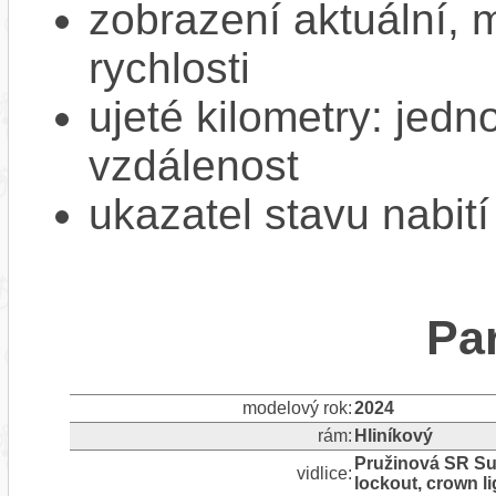
zobrazení aktuální,
rychlosti
ujeté kilometry: jedno
vzdálenost
ukazatel stavu nabití
Pa
modelový rok:
2024
rám:
Hliníkový
Pružinová SR Sun
vidlice:
lockout, crown l