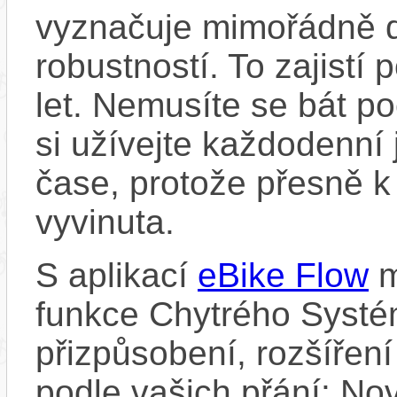
vyznačuje mimořádně d
robustností. To zajistí
let. Nemusíte se bát p
si užívejte každodenní 
čase, protože přesně k
vyvinuta.
S aplikací
eBike Flow
m
funkce Chytrého Systé
přizpůsobení, rozšíření
podle vašich přání: Nov