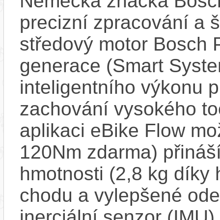
Německá značka Bosc
precizní zpracování a 
středový motor Bosch 
generace (Smart Syste
inteligentního výkonu pr
zachování vysokého t
aplikaci eBike Flow m
120Nm zdarma) přináší
hmotnosti (2,8 kg díky 
chodu a vylepšené ode
inerciální senzor (IMU) 