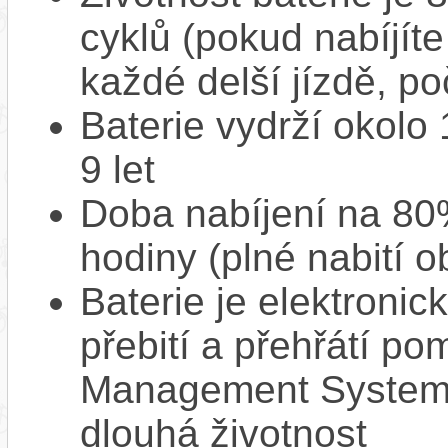
cyklů (pokud nabíjíte
každé delší jízdě, po
Baterie vydrží okolo
9 let
Doba nabíjení na 80%
hodiny (plné nabití o
Baterie je elektronic
přebití a přehřátí p
Management System),
dlouhá životnost