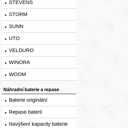
STEVENS
►
STORM
►
SUNN
►
UTO
►
VELDURO
►
WINORA
►
WOOM
►
Náhradní baterie a repase
Baterie originální
►
Repase baterií
►
Navýšení kapacity baterie
►