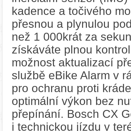
kadence a točivého m
přesnou a plynulou pod
než 1 000krát za sekun
získáváte plnou kontro
možnost aktualizací pře
službě eBike Alarm v r
pro ochranu proti krád
optimální výkon bez nu
přepínání. Bosch CX Ge
i technickou jízdu v ter