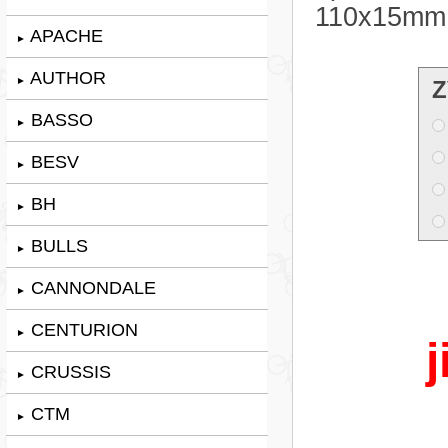
110x15mm 
APACHE
►
AUTHOR
►
Z
BASSO
►
BESV
►
BH
►
BULLS
►
CANNONDALE
►
CENTURION
►
j
CRUSSIS
►
CTM
►