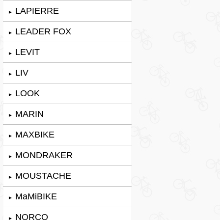
LAPIERRE
►
LEADER FOX
►
LEVIT
►
LIV
►
LOOK
►
MARIN
►
MAXBIKE
►
MONDRAKER
►
MOUSTACHE
►
MaMiBIKE
►
NORCO
►