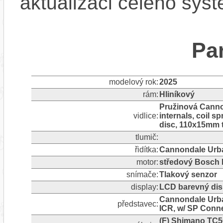
aktualizaci celého sys
Pa
modelový rok:
2025
rám:
Hliníkový
Pružinová Canno
vidlice:
internals, coil 
disc, 110x15mm t
tlumič:
řidítka:
Cannondale Urban
motor:
středový Bosch 
snímače:
Tlakový senzor
display:
LCD barevný dis
Cannondale Urban
představec:
ICR, w/ SP Conn
(F) Shimano TC50