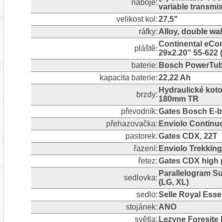
náboje:
variable transmis
velikost kol:
27,5"
ráfky:
Alloy, double wal
Continental eCont
pláště:
29x2.20" 55-622 
baterie:
Bosch PowerTub
kapacita baterie:
22,22 Ah
Hydraulické koto
brzdy:
180mm TR
převodník:
Gates Bosch E-bi
přehazovačka:
Enviolo Continuo
pastorek:
Gates CDX, 22T
řazení:
Enviolo Trekking 
řetez:
Gates CDX high 
Parallelogram S
sedlovka:
(LG, XL)
sedlo:
Selle Royal Ess
stojánek:
ANO
světla:
Lezyne Foresite