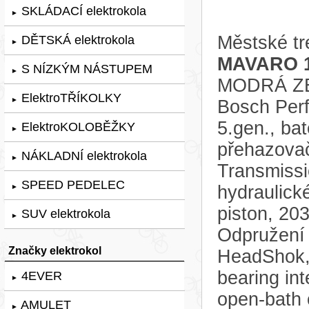
SKLÁDACÍ elektrokola
►
Městské tr
DĚTSKÁ elektrokola
►
MAVARO 1
S NÍZKÝM NÁSTUPEM
►
MODRÁ ZEL
ElektroTŘÍKOLKY
►
Bosch Per
5.gen., ba
ElektroKOLOBĚŽKY
►
přehazovač
NÁKLADNÍ elektrokola
►
Transmissio
SPEED PEDELEC
hydraulick
►
piston, 2
SUV elektrokola
►
Odpružení 
Značky elektrokol
HeadShok,
bearing int
4EVER
►
open-bath 
AMULET
►