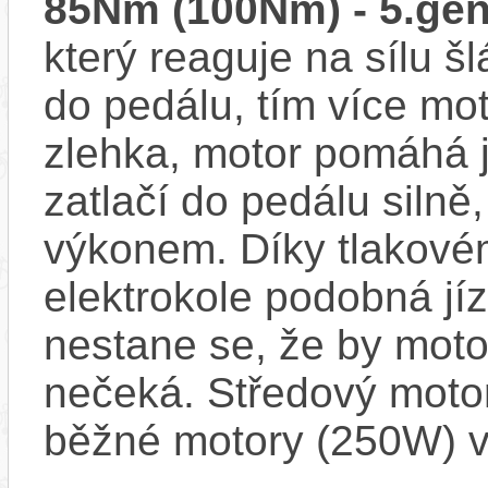
85Nm (100Nm) - 5.gen
který reaguje na sílu šl
do pedálu, tím více mo
zlehka, motor pomáhá j
zatlačí do pedálu siln
výkonem. Díky tlakovém
elektrokole podobná jí
nestane se, že by motor
nečeká. Středový motor
běžné motory (250W) v