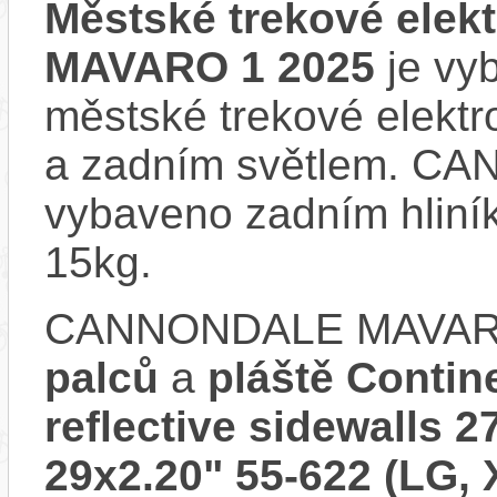
Městské trekové ele
MAVARO 1 2025
je vyb
městské trekové elektr
a zadním světlem. C
vybaveno zadním hliní
15kg.
CANNONDALE MAVARO
palců
a
pláště Contin
reflective sidewalls 2
29x2.20" 55-622 (LG, 