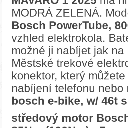
MAVARO 1 2025
má hl
MODRÁ ZELENÁ. Mode
Bosch PowerTube, 8
vzhled elektrokola. Bat
možné ji nabíjet jak na 
Městské trekové elek
konektor, který můžete 
nabíjení telefonu nebo
bosch e-bike, w/ 46t 
středový motor Bosch