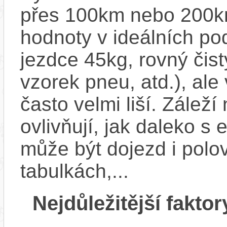
přes 100km nebo 200km
hodnoty v ideálních p
jezdce 45kg, rovný čistý
vzorek pneu, atd.), ale
často velmi liší. Zálež
ovlivňují, jak daleko s
může být dojezd i polo
tabulkách,...
Nejdůležitější faktor