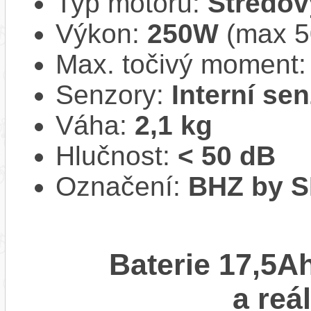
Typ motoru:
Středov
Výkon:
250W
(max 50
Max. točivý moment
Senzory:
Interní se
Váha:
2,1 kg
Hlučnost:
< 50 dB
Označení:
BHZ by 
Baterie 17,5A
a reá