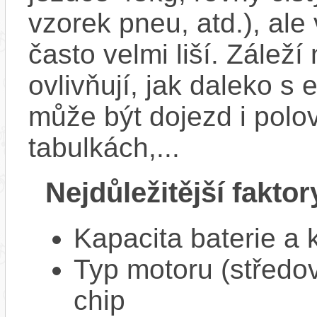
vzorek pneu, atd.), ale
často velmi liší. Zálež
ovlivňují, jak daleko s
může být dojezd i polo
tabulkách,...
Nejdůležitější faktor
Kapacita baterie a 
Typ motoru (středov
chip