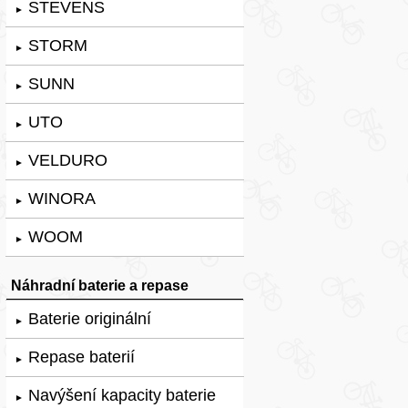
STEVENS
►
STORM
►
SUNN
►
UTO
►
VELDURO
►
WINORA
►
WOOM
►
Náhradní baterie a repase
Baterie originální
►
Repase baterií
►
Navýšení kapacity baterie
►