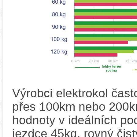
Výrobci elektrokol čas
přes 100km nebo 200km
hodnoty v ideálních p
jezdce 45kg, rovný čistý