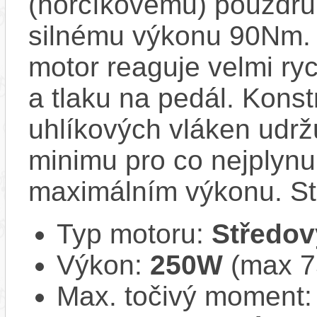
(hořčíkovému) pouzdru,
silnému výkonu 90Nm. 
motor reaguje velmi ryc
a tlaku na pedál. Kons
uhlíkových vláken udrž
minimu pro co nejplynul
maximálním výkonu. Stu
Typ motoru:
Středov
Výkon:
250W
(max 
Max. točivý moment