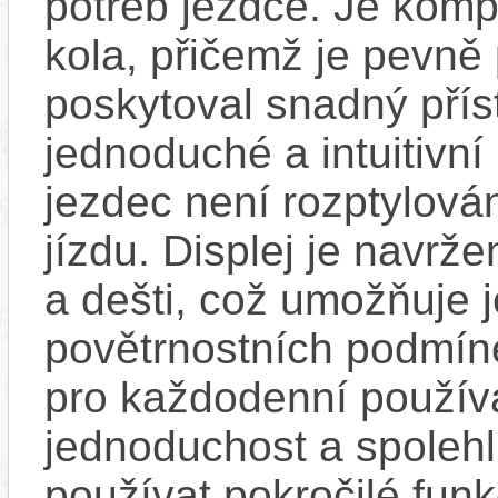
potřeb jezdce. Je komp
kola, přičemž je pevně 
poskytoval snadný přís
jednoduché a intuitivní 
jezdec není rozptylová
jízdu. Displej je navrže
a dešti, což umožňuje 
povětrnostních podmínek
pro každodenní používá
jednoduchost a spolehli
používat pokročilé funk