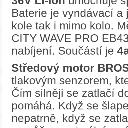
36V Li-ion
umocňuje spo
Baterie je vyndávací a 
kole tak i mimo kolo. 
CITY WAVE PRO EB432
nabíjení. Součástí je
4
Středový motor BRO
tlakovým senzorem, kter
Čím silněji se zatlačí 
pomáhá. Když se šlape
nepatrně, když se zatla