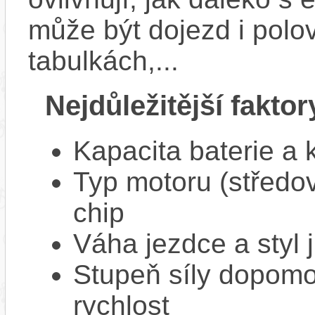
může být dojezd i polo
tabulkách,...
Nejdůležitější faktor
Kapacita baterie a 
Typ motoru (středov
chip
Váha jezdce a styl j
Stupeň síly dopomo
rychlost