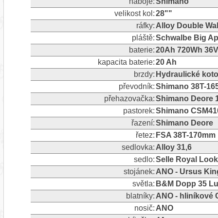
náboje:
Shimano
velikost kol:
28""
ráfky:
Alloy Double Wal
pláště:
Schwalbe Big Ap
baterie:
20Ah 720Wh 36V 
kapacita baterie:
20 Ah
brzdy:
Hydraulické ko
převodník:
Shimano 38T-1
přehazovačka:
Shimano Deore 10
pastorek:
Shimano CSM410
řazení:
Shimano Deore
řetez:
FSA 38T-170mm
sedlovka:
Alloy 31,6
sedlo:
Selle Royal Look
stojánek:
ANO - Ursus Kin
světla:
B&M Dopp 35 Lux
blatníky:
ANO - hliníkové 
nosič:
ANO