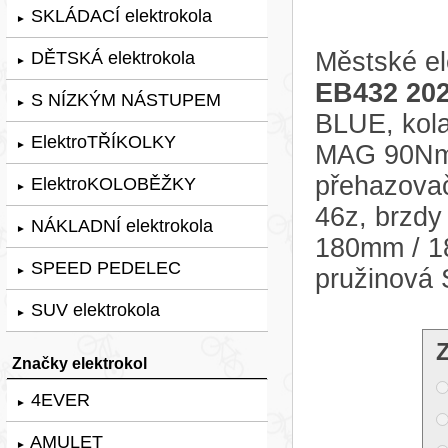
SKLÁDACÍ elektrokola
►
Městské el
DĚTSKÁ elektrokola
►
EB432 20
S NÍZKÝM NÁSTUPEM
►
BLUE, kola
ElektroTŘÍKOLKY
►
MAG 90Nm,
přehazovač
ElektroKOLOBĚŽKY
►
46z, brzd
NÁKLADNÍ elektrokola
►
180mm / 18
SPEED PEDELEC
pružinová
►
SUV elektrokola
►
Značky elektrokol
4EVER
►
AMULET
►