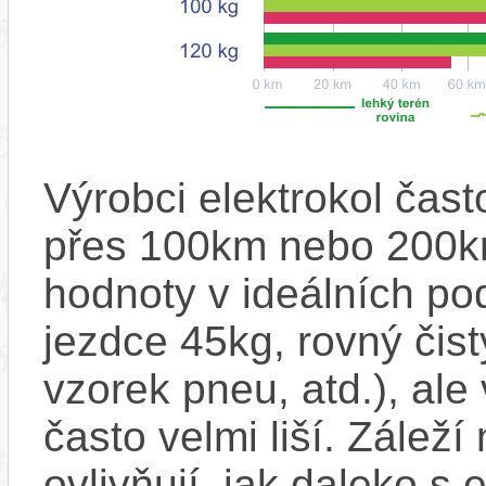
Výrobci elektrokol čas
přes 100km nebo 200km
hodnoty v ideálních p
jezdce 45kg, rovný čistý
vzorek pneu, atd.), ale
často velmi liší. Zálež
ovlivňují, jak daleko s