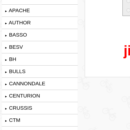
APACHE
►
AUTHOR
►
BASSO
►
j
BESV
►
BH
►
BULLS
►
CANNONDALE
►
CENTURION
►
CRUSSIS
►
CTM
►