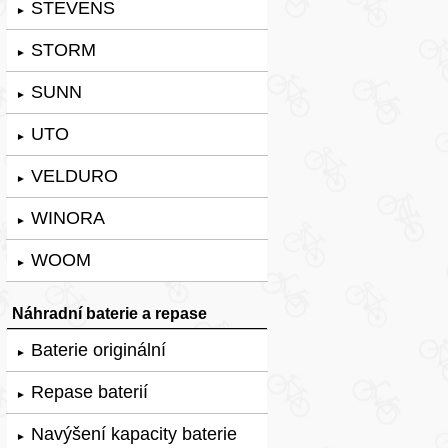
STEVENS
►
STORM
►
SUNN
►
UTO
►
VELDURO
►
WINORA
►
WOOM
►
Náhradní baterie a repase
Baterie originální
►
Repase baterií
►
Navýšení kapacity baterie
►