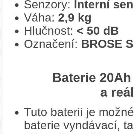
Senzory:
Interní se
Váha:
2,9 kg
Hlučnost:
< 50 dB
Označení:
BROSE S
Baterie 20Ah
a reá
Tuto baterii je možné
baterie vyndávací, t