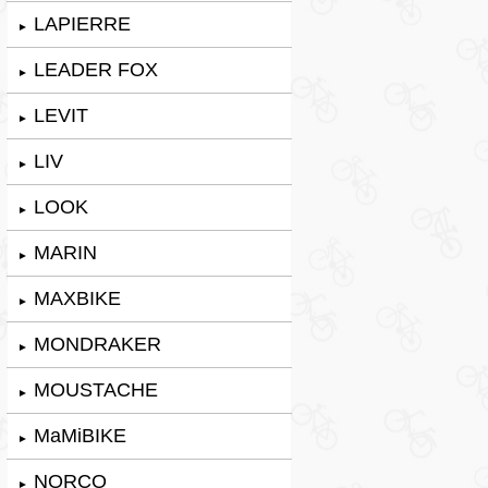
LAPIERRE
►
LEADER FOX
►
LEVIT
►
LIV
►
LOOK
►
MARIN
►
MAXBIKE
►
MONDRAKER
►
MOUSTACHE
►
MaMiBIKE
►
NORCO
►