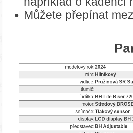
například o kadenci 
Můžete přepínat mezi
Pa
modelový rok:
2024
rám:
Hliníkový
vidlice:
Pružinová SR S
tlumič:
řidítka:
BH Lite Riser 7
motor:
Středový BROSE
snímače:
Tlakový sensor
display:
LCD display BH X
představec:
BH Adjustable