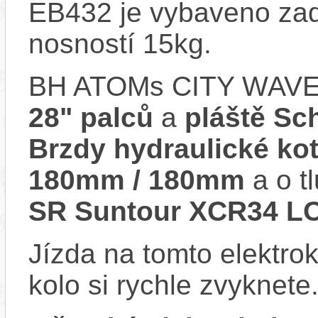
EB432 je vybaveno zad
nosností 15kg.
BH ATOMs CITY WAVE
28" palců
a
pláště Sc
Brzdy hydraulické k
180mm / 180mm
a o t
SR Suntour XCR34 L
Jízda na tomto elektrok
kolo si rychle zvyknete