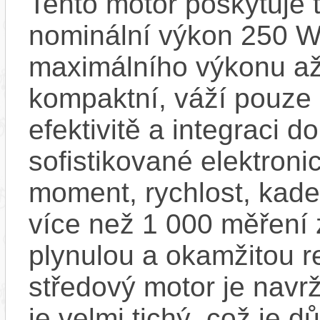
Tento motor poskytuje
nominální výkon 250 W
maximálního výkonu až
kompaktní, váží pouze 2
efektivitě a integraci d
sofistikované elektroni
moment, rychlost, kad
více než 1 000 měření 
plynulou a okamžitou r
středový motor je navrž
je velmi tichý, což je d