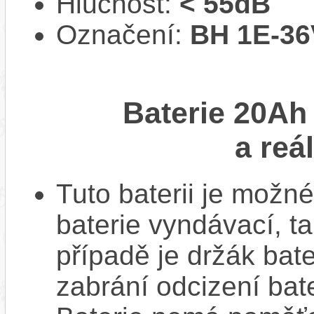
Hlučnost:
< 55dB
Označení:
BH 1E-36
Baterie 20Ah
a reá
Tuto baterii je možné
baterie vyndávací, t
případě je držák bat
zabrání odcizení bate