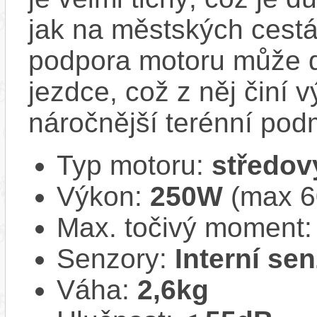
jak na městských cestá
podpora motoru může d
jezdce, což z něj činí 
náročnější terénní pod
Typ motoru:
středov
Výkon:
250W
(max 60
Max. točivý moment
Senzory:
Interní se
Váha:
2,6kg