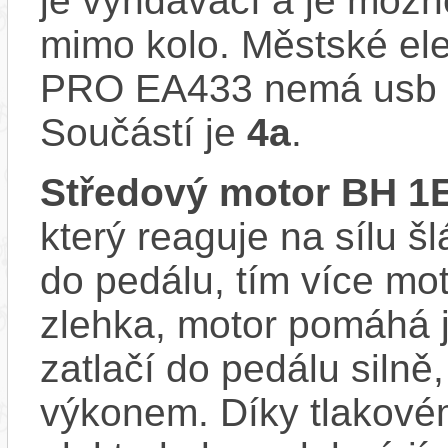
je vyndávací a je možné 
mimo kolo. Městské e
PRO EA433 nemá usb ko
Součástí je
4a
.
Středový motor BH 1
který reaguje na sílu šl
do pedálu, tím více mo
zlehka, motor pomáhá j
zatlačí do pedálu siln
výkonem. Díky tlakovém