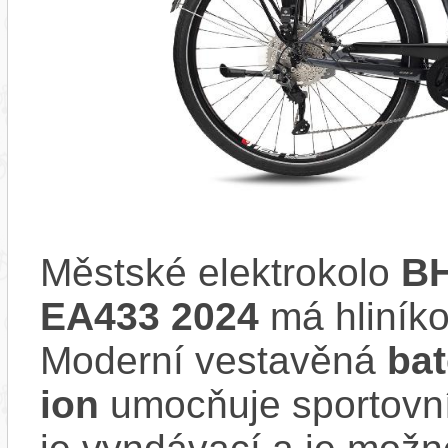
Městské elektrokolo
BH
EA433 2024
má hliník
Moderní vestavěná
bat
ion
umocňuje sportovní 