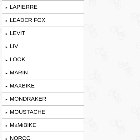
LAPIERRE
►
LEADER FOX
►
LEVIT
►
LIV
►
LOOK
►
MARIN
►
MAXBIKE
►
MONDRAKER
►
MOUSTACHE
►
MaMiBIKE
►
NORCO
►