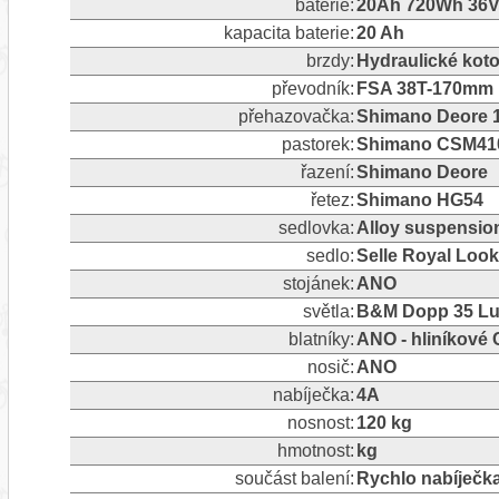
baterie:
20Ah 720Wh 36V 
kapacita baterie:
20 Ah
brzdy:
Hydraulické ko
převodník:
FSA 38T-170mm
přehazovačka:
Shimano Deore 10
pastorek:
Shimano CSM410
řazení:
Shimano Deore
řetez:
Shimano HG54
sedlovka:
Alloy suspension
sedlo:
Selle Royal Look
stojánek:
ANO
světla:
B&M Dopp 35 Lux
blatníky:
ANO - hliníkové 
nosič:
ANO
nabíječka:
4A
nosnost:
120 kg
hmotnost:
kg
součást balení:
Rychlo nabíječka