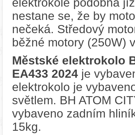
elektrokole podobná jí
nestane se, že by motor
nečeká. Středový motor
běžné motory (250W) v
Městské elektrokolo
EA433 2024
je vybaven
elektrokolo je vybave
světlem. BH ATOM CI
vybaveno zadním hliní
15kg.