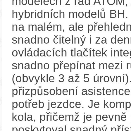
modelech z řad ATOM,
hybridních modelů BH.
na malém, ale přehledn
snadno čitelný i za de
ovládacích tlačítek int
snadno přepínat mezi 
(obvykle 3 až 5 úrovní)
přizpůsobení asistence
potřeb jezdce. Je komp
kola, přičemž je pevně 
poskytoval snadný přís