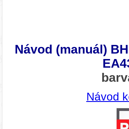
Návod (manuál) B
EA43
bar
Návod k