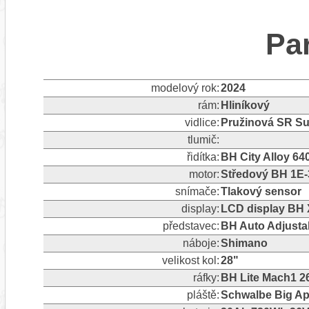
Pa
modelový rok:
2024
rám:
Hliníkový
vidlice:
Pružinová SR S
tlumič:
řidítka:
BH City Alloy 6
motor:
Středový BH 1E
snímače:
Tlakový sensor
display:
LCD display BH X
představec:
BH Auto Adjusta
náboje:
Shimano
velikost kol:
28"
ráfky:
BH Lite Mach1 2
pláště:
Schwalbe Big Ap