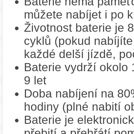
Baterie nemá paměťov
můžete nabíjet i po k
Životnost baterie je 
cyklů (pokud nabíjíte
každé delší jízdě, po
Baterie vydrží okolo
9 let
Doba nabíjení na 80%
hodiny (plné nabití o
Baterie je elektronic
přebití a přehřátí p