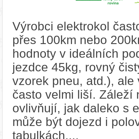
Výrobci elektrokol čas
přes 100km nebo 200km
hodnoty v ideálních p
jezdce 45kg, rovný čistý
vzorek pneu, atd.), ale
často velmi liší. Zálež
ovlivňují, jak daleko s
může být dojezd i polo
tabulkách,...