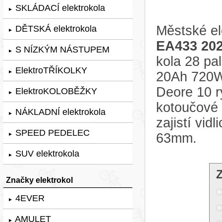
SKLÁDACÍ elektrokola
►
Městské el
DĚTSKÁ elektrokola
►
EA433 20
S NÍZKÝM NÁSTUPEM
►
kola 28 pa
ElektroTŘÍKOLKY
►
20Ah 720W
Deore 10 r
ElektroKOLOBĚŽKY
►
kotoučové
NÁKLADNÍ elektrokola
►
zajistí vi
SPEED PEDELEC
63mm.
►
SUV elektrokola
►
Značky elektrokol
4EVER
►
AMULET
►