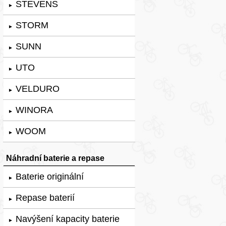
STEVENS
►
STORM
►
SUNN
►
UTO
►
VELDURO
►
WINORA
►
WOOM
►
Náhradní baterie a repase
Baterie originální
►
Repase baterií
►
Navýšení kapacity baterie
►