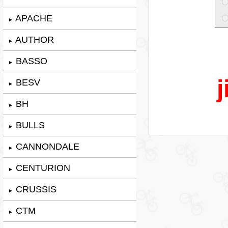
APACHE
►
AUTHOR
►
BASSO
►
j
BESV
►
BH
►
BULLS
►
CANNONDALE
►
CENTURION
►
CRUSSIS
►
CTM
►