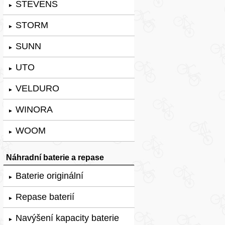
STEVENS
►
STORM
►
SUNN
►
UTO
►
VELDURO
►
WINORA
►
WOOM
►
Náhradní baterie a repase
Baterie originální
►
Repase baterií
►
Navýšení kapacity baterie
►