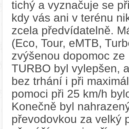
tichý a vyznačuje se př
kdy vás ani v terénu n
zcela předvídatelně. Má
(Eco, Tour, eMTB, Turb
zvýšenou dopomoc ze
TURBO byl vylepšen, ab
bez trhání i při maxim
pomoci při 25 km/h byl
Konečně byl nahrazený
převodovkou za velký p