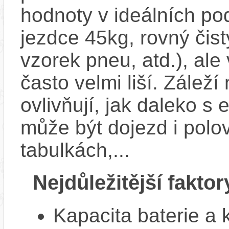
hodnoty v ideálních p
jezdce 45kg, rovný čistý
vzorek pneu, atd.), ale
často velmi liší. Zálež
ovlivňují, jak daleko s
může být dojezd i polo
tabulkách,...
Nejdůležitější faktor
Kapacita baterie a 