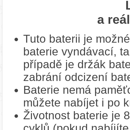
a reá
Tuto baterii je možné
baterie vyndávací, t
případě je držák bat
zabrání odcizení bate
Baterie nemá paměťov
můžete nabíjet i po k
Životnost baterie je 
cyklů (pokud nabíjíte