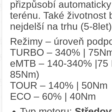
přizpůsobí automaticky 
terénu. Také životnost 
nejdelší na trhu (5-8let)
Režimy – úroveň podpo
TURBO – 340% | 75Nm
eMTB – 140-340% |75 
85Nm)
TOUR – 140% | 50Nm
ECO – 60% | 40Nm
Typ motoru:
Středov