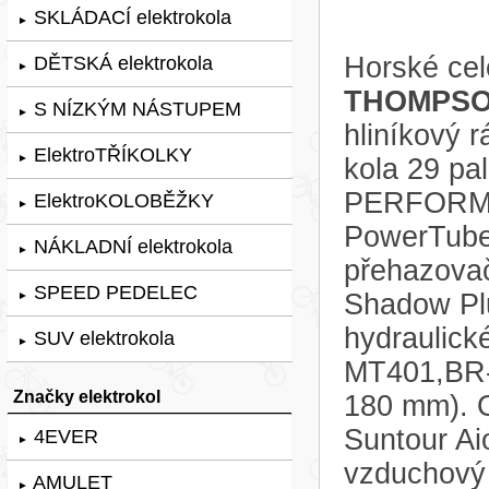
SKLÁDACÍ elektrokola
►
Horské cel
DĚTSKÁ elektrokola
►
THOMPSON
S NÍZKÝM NÁSTUPEM
►
hliníkový
ElektroTŘÍKOLKY
►
kola 29 pa
PERFORMA
ElektroKOLOBĚŽKY
►
PowerTube
NÁKLADNÍ elektrokola
►
přehazova
SPEED PEDELEC
Shadow Plu
►
hydraulick
SUV elektrokola
►
MT401,BR-
Značky elektrokol
180 mm). O
Suntour A
4EVER
►
vzduchový
AMULET
►