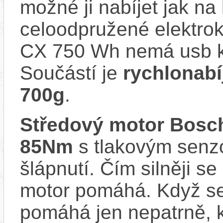
možné ji nabíjet jak na
celoodpružené elektr
CX 750 Wh nemá usb ko
Součástí je
rychlonabí
700g
.
Středový motor Bo
85Nm
s tlakovým senzo
šlápnutí. Čím silněji se
motor pomáhá. Když se
pomáhá jen nepatrně, k