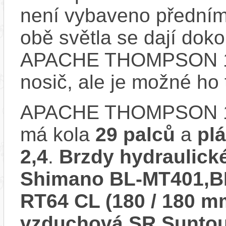
není vybaveno předním
obě světla se dají dokou
APACHE THOMPSON 1
nosič, ale je možné ho
APACHE THOMPSON 1 
má kola
29 palců
a
pl
2,4
.
Brzdy hydraulick
Shimano BL-MT401,B
RT64 CL (180 / 180 m
vzduchová SR Suntou