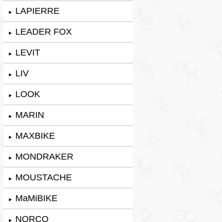
LAPIERRE
►
LEADER FOX
►
LEVIT
►
LIV
►
LOOK
►
MARIN
►
MAXBIKE
►
MONDRAKER
►
MOUSTACHE
►
MaMiBIKE
►
NORCO
►