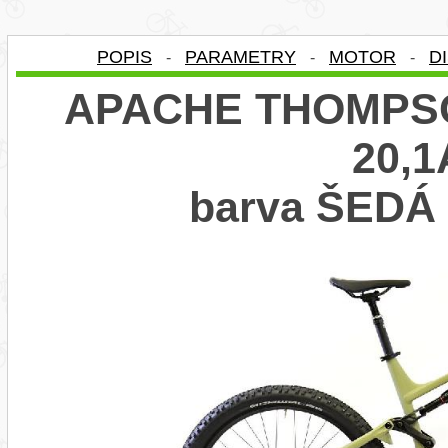
POPIS
PARAMETRY
MOTOR
D
-
-
-
APACHE THOMPSO
20,1
barva ŠED