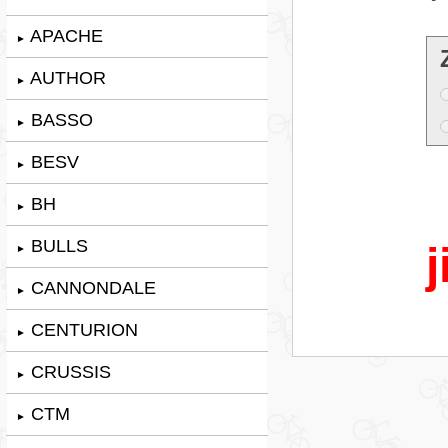
APACHE
►
AUTHOR
►
BASSO
►
BESV
►
BH
►
BULLS
j
►
CANNONDALE
►
CENTURION
►
CRUSSIS
►
CTM
►