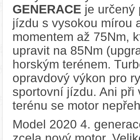
GENERACE
je určený 
jízdu s vysokou mírou 
momentem až 75Nm, kt
upravit na 85Nm (upgrad
horským terénem. Turb
opravdový výkon pro ry
sportovní jízdu. Ani př
terénu se motor nepřeh
Model 2020 4. generace
zcela nový motor. Velik