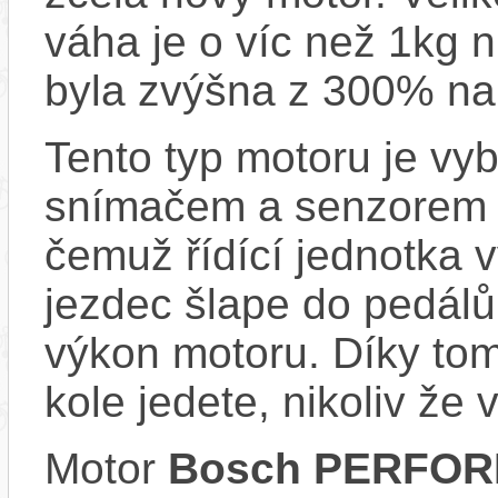
váha je o víc než 1kg n
byla zvýšna z 300% na
Tento typ motoru je vy
snímačem a senzorem ot
čemuž řídící jednotka 
jezdec šlape do pedálů
výkon motoru. Díky tom
kole jedete, nikoliv že 
Motor
Bosch PERFOR