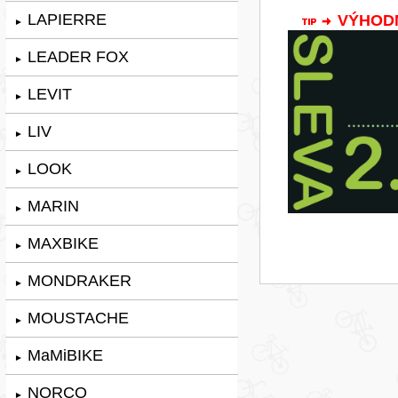
LAPIERRE
VÝHODNÁ
►
LEADER FOX
►
LEVIT
►
LIV
►
LOOK
►
MARIN
►
MAXBIKE
►
MONDRAKER
►
MOUSTACHE
►
MaMiBIKE
►
NORCO
►