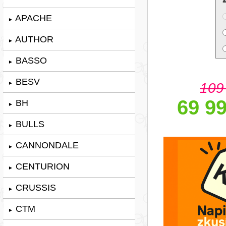
APACHE
►
AUTHOR
►
BASSO
►
BESV
109
►
69 99
BH
►
BULLS
►
CANNONDALE
►
CENTURION
►
CRUSSIS
►
CTM
►