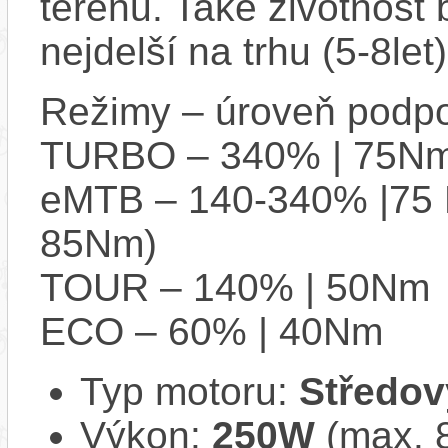
terénu. Také životnost 
nejdelší na trhu (5-8let)
Režimy – úroveň podpo
TURBO – 340% | 75Nm
eMTB – 140-340% |75 
85Nm)
TOUR – 140% | 50Nm
ECO – 60% | 40Nm
Typ motoru:
Středov
Výkon:
250W
(max. 