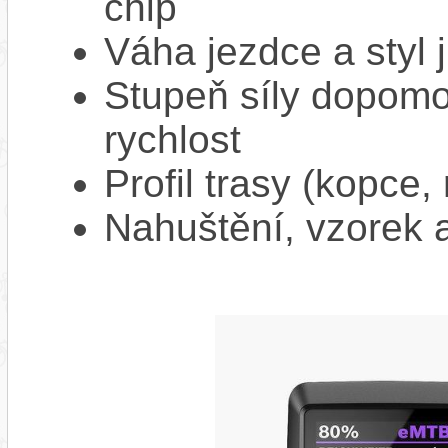
chip
Váha jezdce a styl j
Stupeň síly dopomo
rychlost
Profil trasy (kopce,
Nahuštění, vzorek a