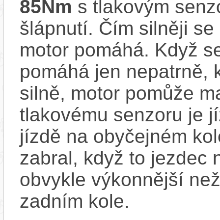
85Nm
s tlakovým senzo
šlápnutí. Čím silněji se
motor pomáhá. Když se
pomáhá jen nepatrně, k
silně, motor pomůže m
tlakovému senzoru je j
jízdě na obyčejném kol
zabral, když to jezdec
obvykle výkonnější ne
zadním kole.