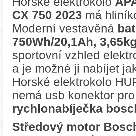
Horské elektrokolo
AP
CX 750 2023
má hliník
Moderní vestavěná
ba
750Wh/20,1Ah, 3,65kg
sportovní vzhled elektr
a je možné ji nabíjet ja
Horské elektrokolo 
nemá usb konektor pro 
rychlonabíječka bosc
Středový motor Bo