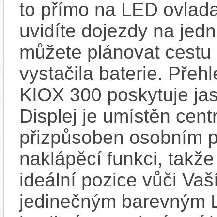
to přímo na LED ovlad
uvidíte dojezdy na jedno
můžete plánovat cestu
vystačila baterie. Přeh
KIOX 300 poskytuje jas
Displej je umístěn centr
přizpůsoben osobním p
naklápěcí funkci, takže
ideální pozice vůči Va
jedinečným barevným L