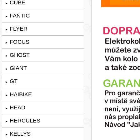
CUBE
►
FANTIC
►
FLYER
►
FOCUS
►
GHOST
►
GIANT
►
GT
►
HAIBIKE
►
HEAD
►
HERCULES
►
KELLYS
►