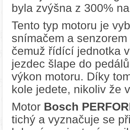
byla zvýšna z 300% na
Tento typ motoru je vy
snímačem a senzorem ot
čemuž řídící jednotka 
jezdec šlape do pedálů
výkon motoru. Díky tom
kole jedete, nikoliv že 
Motor
Bosch PERFOR
tichý a vyznačuje se př