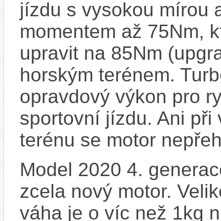
jízdu s vysokou mírou 
momentem až 75Nm, kt
upravit na 85Nm (upgrad
horským terénem. Turb
opravdový výkon pro ry
sportovní jízdu. Ani př
terénu se motor nepřeh
Model 2020 4. generace
zcela nový motor. Velik
váha je o víc než 1kg n