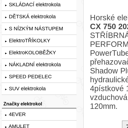
SKLÁDACÍ elektrokola
►
Horské ele
DĚTSKÁ elektrokola
►
CX 750 20
S NÍZKÝM NÁSTUPEM
►
STŘÍBRNÁ, 
ElektroTŘÍKOLKY
►
PERFORMA
PowerTube
ElektroKOLOBĚŽKY
►
přehazova
NÁKLADNÍ elektrokola
►
Shadow Plu
SPEED PEDELEC
hydraulic
►
4pístkové 
SUV elektrokola
►
vzduchová
Značky elektrokol
120mm.
4EVER
►
AMULET
►