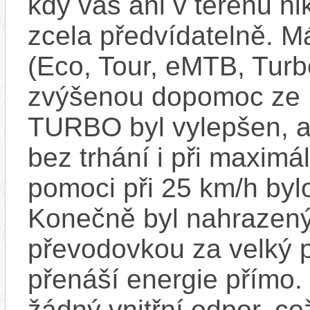
kdy vás ani v terénu n
zcela předvídatelně. Má
(Eco, Tour, eMTB, Turb
zvýšenou dopomoc ze
TURBO byl vylepšen, ab
bez trhání i při maxim
pomoci při 25 km/h byl
Konečně byl nahrazený
převodovkou za velký p
přenáší energie přímo.
žádný vnitřní odpor, c