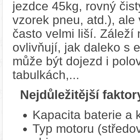
jezdce 45kg, rovný čistý
vzorek pneu, atd.), ale
často velmi liší. Zálež
ovlivňují, jak daleko s
může být dojezd i polo
tabulkách,...
Nejdůležitější faktor
Kapacita baterie a 
Typ motoru (středov