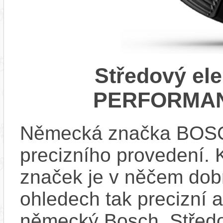
Středový el
PERFORMAN
Německá značka BOSCH
precizního provedení.
značek je v něčem dobr
ohledech tak precizní 
německý Bosch. Střed