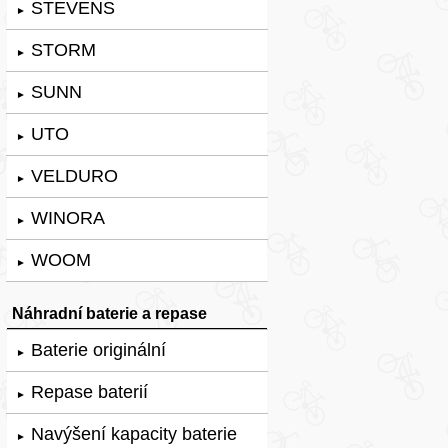
STEVENS
►
STORM
►
SUNN
►
UTO
►
VELDURO
►
WINORA
►
WOOM
►
Náhradní baterie a repase
Baterie originální
►
Repase baterií
►
Navýšení kapacity baterie
►