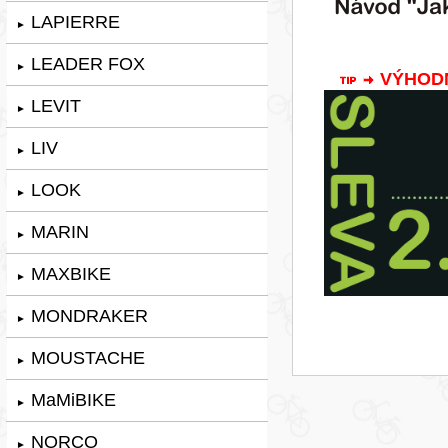
LAPIERRE
►
LEADER FOX
►
VÝHODNÁ
LEVIT
►
LIV
►
LOOK
►
MARIN
►
MAXBIKE
►
MONDRAKER
►
MOUSTACHE
►
MaMiBIKE
►
NORCO
►