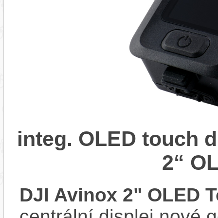
integ. OLED touch d
2“ O
DJI Avinox 2" OLED 
centrální displej nové