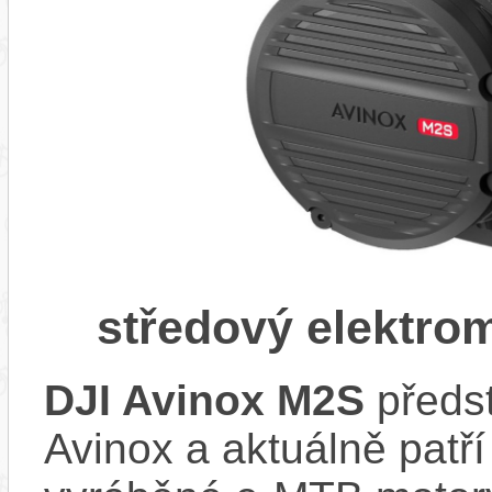
středový elektro
DJI Avinox M2S
předst
Avinox a aktuálně patř