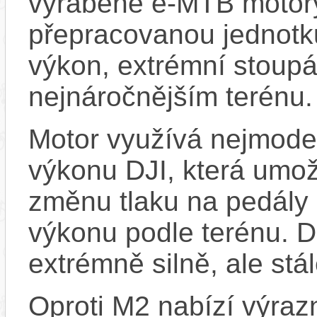
vyráběné e-MTB motory
přepracovanou jednot
výkon, extrémní stoupá
nejnáročnějším terénu.
Motor využívá nejmoder
výkonu DJI, která umož
změnu tlaku na pedály
výkonu podle terénu. 
extrémně silně, ale stá
Oproti M2 nabízí výraz