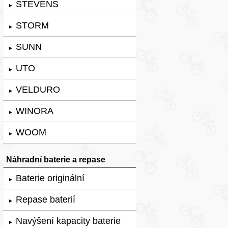
STEVENS
►
STORM
►
SUNN
►
UTO
►
VELDURO
►
WINORA
►
WOOM
►
Náhradní baterie a repase
Baterie originální
►
Repase baterií
►
Navýšení kapacity baterie
►