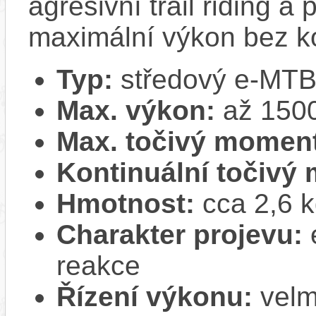
agresivní trail riding a 
maximální výkon bez 
Typ:
středový e-MTB 
Max. výkon:
až 1500
Max. točivý momen
Kontinuální točivý
Hmotnost:
cca 2,6 
Charakter projevu:
reakce
Řízení výkonu:
velm