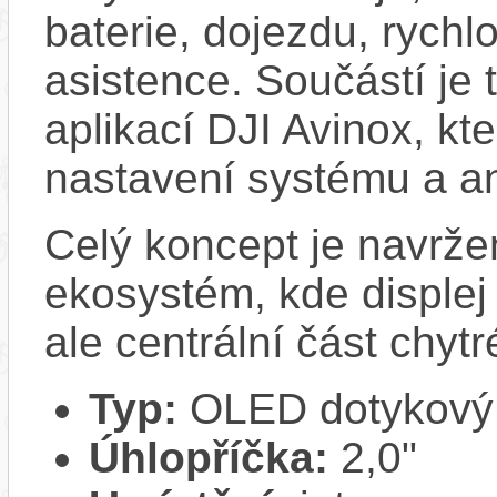
baterie, dojezdu, rychl
asistence. Součástí je 
aplikací DJI Avinox, kt
nastavení systému a an
Celý koncept je navržen
ekosystém, kde displej
ale centrální část chytr
Typ:
OLED dotykový i
Úhlopříčka:
2,0"