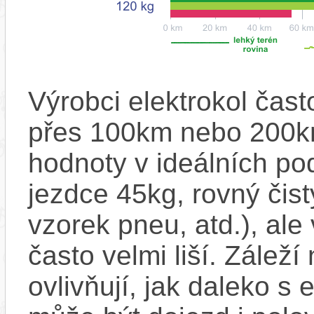
Výrobci elektrokol čas
přes 100km nebo 200km
hodnoty v ideálních p
jezdce 45kg, rovný čistý
vzorek pneu, atd.), ale
často velmi liší. Zálež
ovlivňují, jak daleko s