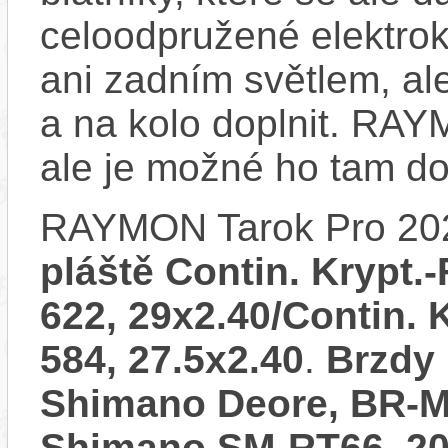
celoodpružené elektro
ani zadním světlem, ale
a na kolo doplnit. RA
ale je možné ho tam d
RAYMON Tarok Pro 20
pláště Contin. Krypt.
622, 29x2.40/Contin. K
584, 27.5x2.40
.
Brzdy 
Shimano Deore, BR-M6
Shimano SM-RT66, 20