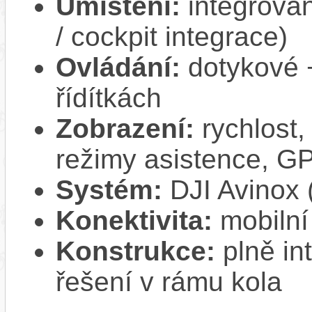
Umístění:
integrovan
/ cockpit integrace)
Ovládání:
dotykové 
řídítkách
Zobrazení:
rychlost,
režimy asistence, G
Systém:
DJI Avinox 
Konektivita:
mobilní
Konstrukce:
plně in
řešení v rámu kola