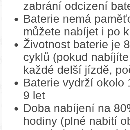
zabrání odcizení bate
Baterie nemá paměťov
můžete nabíjet i po k
Životnost baterie je 
cyklů (pokud nabíjíte
každé delší jízdě, po
Baterie vydrží okolo
9 let
Doba nabíjení na 80%
hodiny (plné nabití o