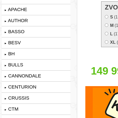
ZVO
APACHE
►
S
(1
AUTHOR
►
M
(
BASSO
►
L
(1
BESV
XL
(
►
BH
►
BULLS
►
149 9
CANNONDALE
►
CENTURION
►
CRUSSIS
►
CTM
►