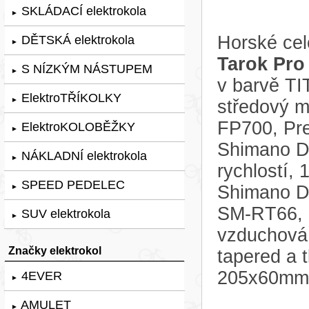
SKLÁDACÍ elektrokola
►
Horské cel
DĚTSKÁ elektrokola
►
Tarok Pro
S NÍZKÝM NÁSTUPEM
►
v barvě TI
ElektroTŘÍKOLKY
►
středový m
FP700, Pr
ElektroKOLOBĚŽKY
►
Shimano D
NÁKLADNÍ elektrokola
►
rychlostí,
SPEED PEDELEC
Shimano De
►
SM-RT66, 2
SUV elektrokola
►
vzduchová
Značky elektrokol
tapered a 
205x60mm
4EVER
►
AMULET
►