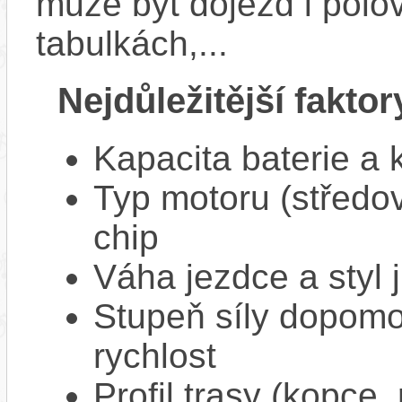
může být dojezd i polo
tabulkách,...
Nejdůležitější faktor
Kapacita baterie a 
Typ motoru (středov
chip
Váha jezdce a styl j
Stupeň síly dopomo
rychlost
Profil trasy (kopce,