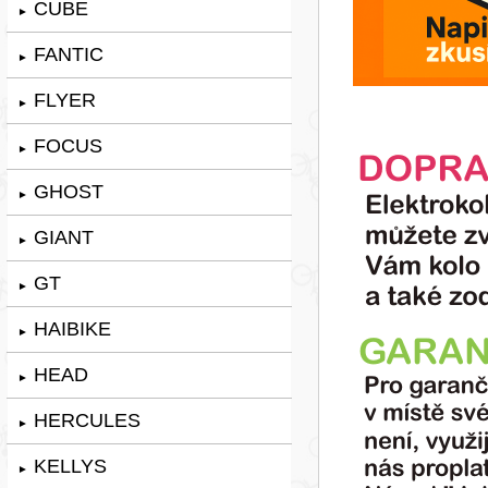
CUBE
►
FANTIC
►
FLYER
►
FOCUS
►
GHOST
►
GIANT
►
GT
►
HAIBIKE
►
HEAD
►
HERCULES
►
KELLYS
►