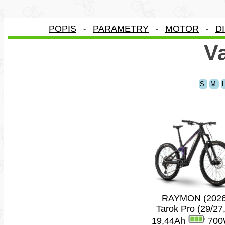
POPIS
PARAMETRY
MOTOR
D
-
-
-
Va
S
M
RAYMON (2026
Tarok Pro (29/27
19,44Ah
700