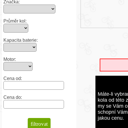
Značka:
Průměr kol:
Kapacita baterie:
Motor:
Cena od:
Máte-li vybra
Cena do:
kola od této 
my se Vám o
schopní Vám 
jakou cenu.