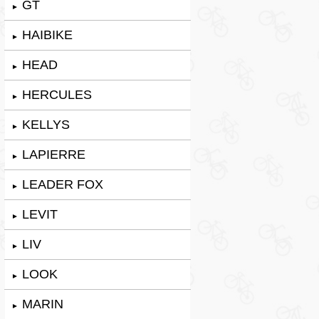
GT
►
HAIBIKE
►
HEAD
►
HERCULES
►
KELLYS
►
LAPIERRE
►
LEADER FOX
►
LEVIT
►
LIV
►
LOOK
►
MARIN
►