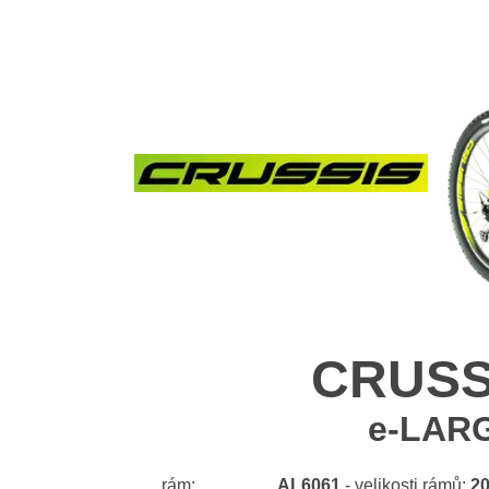
CRUSSI
e-LARG
rám:
AL6061
- velikosti rámů:
20