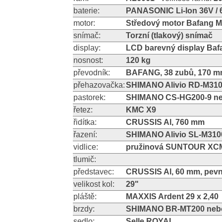
baterie:
PANASONIC Li-Ion 36V / 6
motor:
Středový motor Bafang 
snímač:
Torzní (tlakový) snímač
display:
LCD barevný display Ba
nosnost:
120 kg
převodník:
BAFANG, 38 zubů, 170 
přehazovačka:
SHIMANO Alivio RD-M31
pastorek:
SHIMANO CS-HG200-9 neb
řetez:
KMC X9
řidítka:
CRUSSIS Al, 760 mm
řazení:
SHIMANO Alivio SL-M3100
vidlice:
pružinová SUNTOUR XC
tlumič:
představec:
CRUSSIS Al, 60 mm, pev
velikost kol:
29"
pláště:
MAXXIS Ardent 29 x 2,40
brzdy:
SHIMANO BR-MT200 nebo
sedlo:
Selle ROYAL