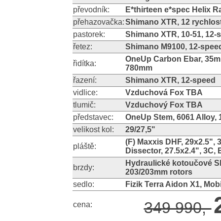
převodník:
E*thirteen e*spec Helix 
přehazovačka:
Shimano XTR, 12 rychlost
pastorek:
Shimano XTR, 10-51, 12-
řetez:
Shimano M9100, 12-spee
OneUp Carbon Ebar, 35mm 
řidítka:
780mm
řazení:
Shimano XTR, 12-speed
vidlice:
Vzduchová Fox TBA
tlumič:
Vzduchový Fox TBA
představec:
OneUp Stem, 6061 Alloy, 1
velikost kol:
29/27,5"
(F) Maxxis DHF, 29x2.5", 
pláště:
Dissector, 27.5x2.4", 3C, 
Hydraulické kotoučové Sh
brzdy:
203/203mm rotors
sedlo:
Fizik Terra Aidon X1, Mob
349 990,-
cena: