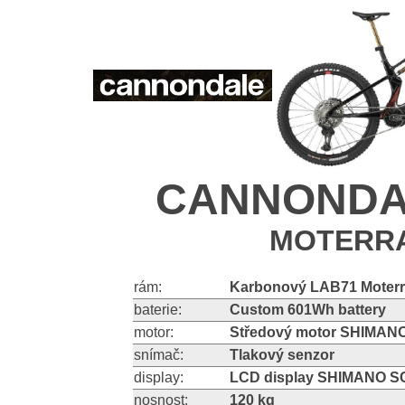
CANNONDALE
MOTERRA
rám:
Karbonový LAB71 Moterr
baterie:
Custom 601Wh battery
motor:
Středový motor SHIMAN
snímač:
Tlakový senzor
display:
LCD display SHIMANO S
nosnost:
120 kg