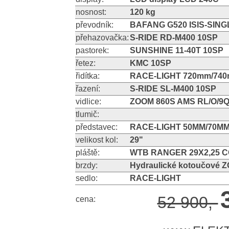
nosnost:
120 kg
převodník:
BAFANG G520 ISIS-SING
přehazovačka:
S-RIDE RD-M400 10SP
pastorek:
SUNSHINE 11-40T 10SP
řetez:
KMC 10SP
řidítka:
RACE-LIGHT 720mm/74
řazení:
S-RIDE SL-M400 10SP
vidlice:
ZOOM 860S AMS RL/O/9
tlumič:
představec:
RACE-LIGHT 50MM/70M
velikost kol:
29"
pláště:
WTB RANGER 29X2,25 
brzdy:
Hydraulické kotoučové 
sedlo:
RACE-LIGHT
52 900,-
cena: