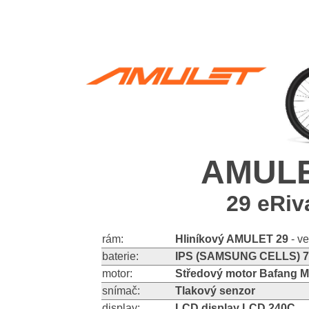
AMULE
29 eRiv
rám:
Hliníkový AMULET 29
- ve
baterie:
IPS (SAMSUNG CELLS) 
motor:
Středový motor Bafang 
snímač:
Tlakový senzor
display:
LCD display LCD 240C