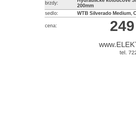
Hydraulické kotoučové 
brzdy:
200mm
sedlo:
WTB Silverado Medium, 
249
cena:
www.ELEK
tel. 7