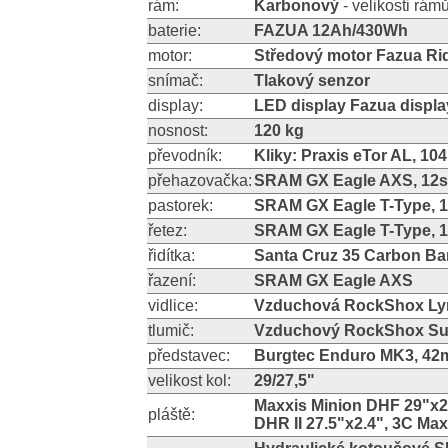
rám:
Karbonový
- velikosti rám
baterie:
FAZUA 12Ah/430Wh
motor:
Středový motor Fazua R
snímač:
Tlakový senzor
display:
LED display Fazua displa
nosnost:
120 kg
převodník:
Kliky: Praxis eTor AL, 
přehazovačka:
SRAM GX Eagle AXS, 12spd
pastorek:
SRAM GX Eagle T-Type, 1
řetez:
SRAM GX Eagle T-Type, 
řidítka:
Santa Cruz 35 Carbon Ba
řazení:
SRAM GX Eagle AXS
vidlice:
Vzduchová RockShox Lyr
tlumič:
Vzduchový RockShox Sup
představec:
Burgtec Enduro MK3, 4
velikost kol:
29/27,5"
Maxxis Minion DHF 29"x2
pláště:
DHR II 27.5"x2.4", 3C Ma