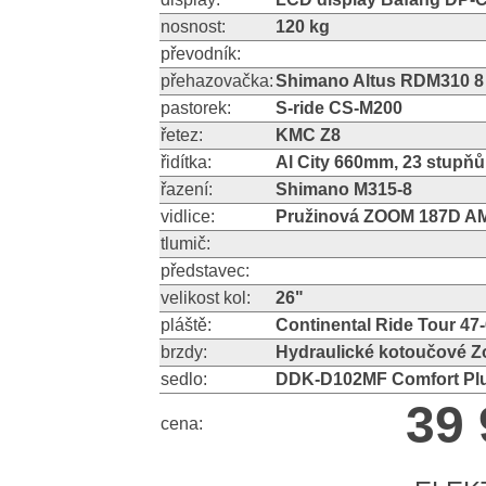
nosnost:
120 kg
převodník:
přehazovačka:
Shimano Altus RDM310 8 
pastorek:
S-ride CS-M200
řetez:
KMC Z8
řidítka:
Al City 660mm, 23 stupň
řazení:
Shimano M315-8
vidlice:
Pružinová ZOOM 187D A
tlumič:
představec:
velikost kol:
26"
pláště:
Continental Ride Tour 47-
brzdy:
Hydraulické kotoučové
sedlo:
DDK-D102MF Comfort Pl
39 
cena: