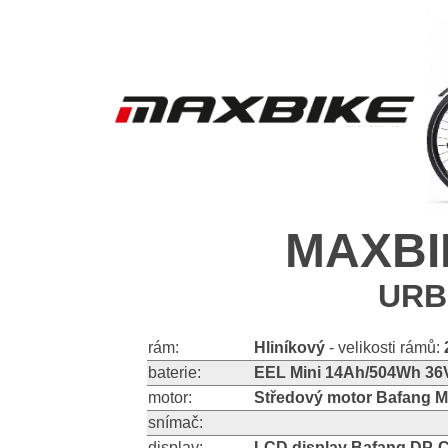
MAXBIK
URB
rám:
Hliníkový
- velikosti rámů:
baterie:
EEL Mini 14Ah/504Wh 36V
motor:
Středový motor Bafang
snímač:
display:
LCD display Bafang DP-