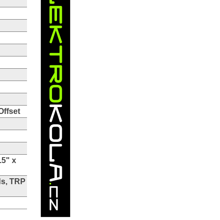
ffset
.5" x
ds, TRP