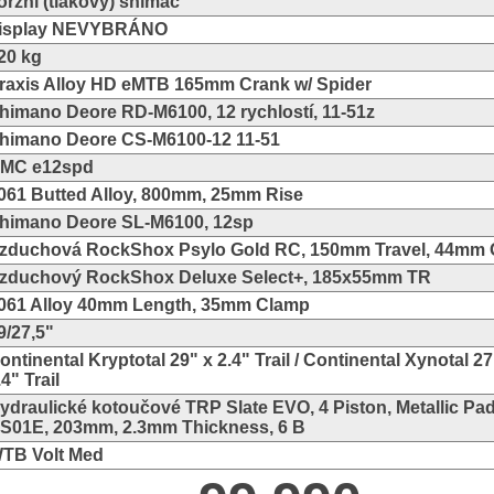
orzní (tlakový) snímač
isplay NEVYBRÁNO
20 kg
raxis Alloy HD eMTB 165mm Crank w/ Spider
himano Deore RD-M6100, 12 rychlostí, 11-51z
himano Deore CS-M6100-12 11-51
MC e12spd
061 Butted Alloy, 800mm, 25mm Rise
himano Deore SL-M6100, 12sp
zduchová RockShox Psylo Gold RC, 150mm Travel, 44mm O
zduchový RockShox Deluxe Select+, 185x55mm TR
061 Alloy 40mm Length, 35mm Clamp
9/27,5"
ontinental Kryptotal 29" x 2.4" Trail / Continental Xynotal 27
.4" Trail
ydraulické kotoučové TRP Slate EVO, 4 Piston, Metallic Pa
S01E, 203mm, 2.3mm Thickness, 6 B
TB Volt Med