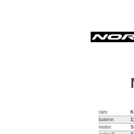
rám:
K
baterie:
1
motor:
S