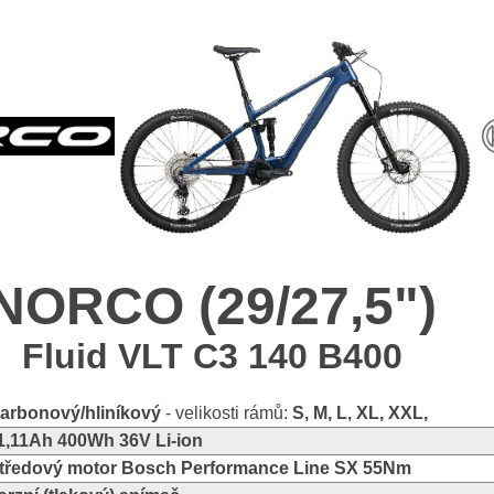
NORCO (29/27,5")
Fluid VLT C3 140 B400
arbonový/hliníkový
- velikosti rámů:
S, M, L, XL, XXL,
1,11Ah 400Wh 36V Li-ion
tředový motor Bosch Performance Line SX 55Nm