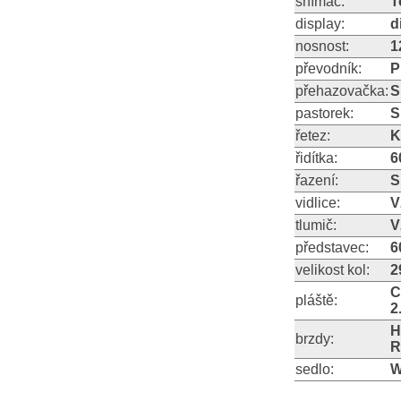
snímač:
T
display:
d
nosnost:
1
převodník:
P
přehazovačka:
S
pastorek:
S
řetez:
K
řidítka:
6
řazení:
S
vidlice:
V
tlumič:
V
představec:
6
velikost kol:
2
C
pláště:
2
H
brzdy:
R
sedlo:
W