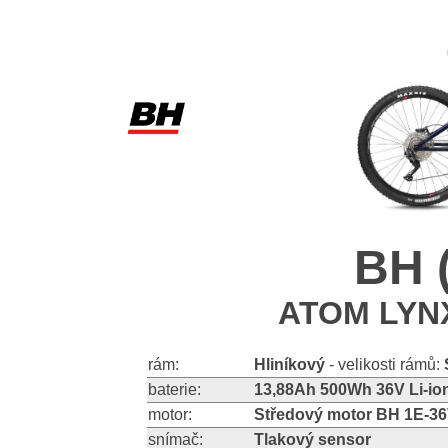
BH 
ATOM LYNX
rám:
Hliníkový
- velikosti rámů:
baterie:
13,88Ah 500Wh 36V Li-io
motor:
Středový motor BH 1E-3
snímač:
Tlakový sensor