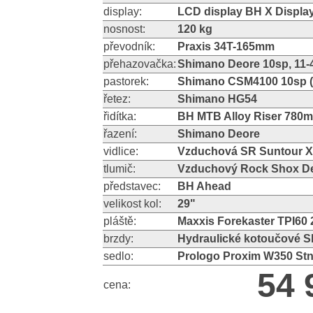
display:
LCD display BH X Display
nosnost:
120 kg
převodník:
Praxis 34T-165mm
přehazovačka:
Shimano Deore 10sp, 11-
pastorek:
Shimano CSM4100 10sp (
řetez:
Shimano HG54
řidítka:
BH MTB Alloy Riser 780
řazení:
Shimano Deore
vidlice:
Vzduchová SR Suntour 
tlumič:
Vzduchový Rock Shox De
představec:
BH Ahead
velikost kol:
29"
pláště:
Maxxis Forekaster TPI60 
brzdy:
Hydraulické kotoučové 
sedlo:
Prologo Proxim W350 St
54 
cena: