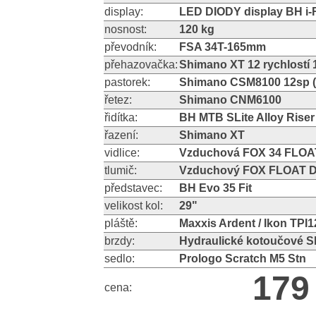
display:
LED DIODY display BH i
nosnost:
120 kg
převodník:
FSA 34T-165mm
přehazovačka:
Shimano XT 12 rychlostí 
pastorek:
Shimano CSM8100 12sp (
řetez:
Shimano CNM6100
řidítka:
BH MTB SLite Alloy Rise
řazení:
Shimano XT
vidlice:
Vzduchová FOX 34 FLOA
tlumič:
Vzduchový FOX FLOAT D
představec:
BH Evo 35 Fit
velikost kol:
29"
pláště:
Maxxis Ardent / Ikon TP
brzdy:
Hydraulické kotoučové 
sedlo:
Prologo Scratch M5 Stn
179
cena: