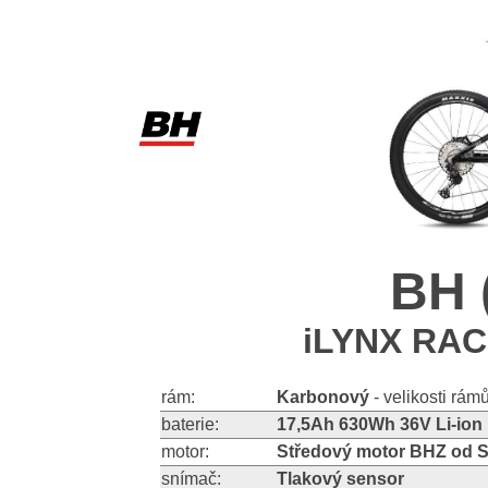
BH 
iLYNX RAC
rám:
Karbonový
- velikosti rám
baterie:
17,5Ah 630Wh 36V Li-ion
motor:
Středový motor BHZ od 
snímač:
Tlakový sensor