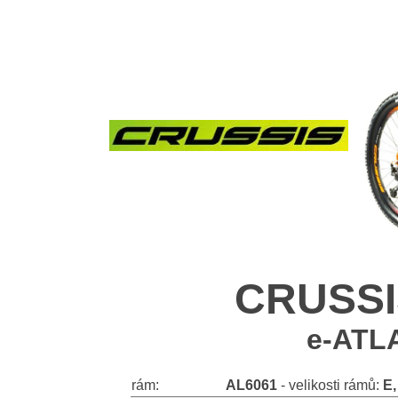
CRUSSIS
e-ATL
rám:
AL6061
- velikosti rámů:
E,