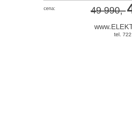
49 990,-
cena:
www.ELEK
tel. 72