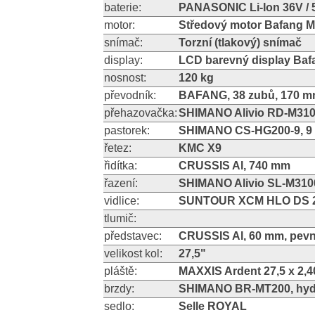
baterie:
PANASONIC Li-Ion 36V / 5
motor:
Středový motor Bafang 
snímač:
Torzní (tlakový) snímač
display:
LCD barevný display Ba
nosnost:
120 kg
převodník:
BAFANG, 38 zubů, 170 
přehazovačka:
SHIMANO Alivio RD-M3100
pastorek:
SHIMANO CS-HG200-9, 9 ry
řetez:
KMC X9
řidítka:
CRUSSIS Al, 740 mm
řazení:
SHIMANO Alivio SL-M3100,
vidlice:
SUNTOUR XCM HLO DS 2
tlumič:
představec:
CRUSSIS Al, 60 mm, pev
velikost kol:
27,5"
pláště:
MAXXIS Ardent 27,5 x 2,4
brzdy:
SHIMANO BR-MT200, hyd
sedlo:
Selle ROYAL