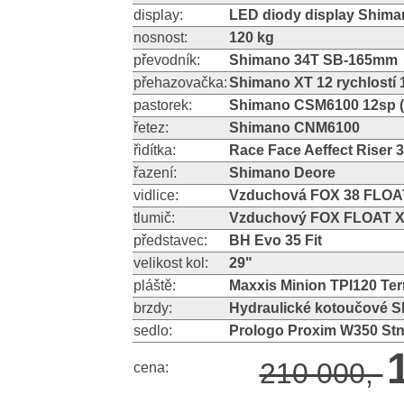
display:
LED diody display Shim
nosnost:
120 kg
převodník:
Shimano 34T SB-165mm
přehazovačka:
Shimano XT 12 rychlostí 
pastorek:
Shimano CSM6100 12sp (
řetez:
Shimano CNM6100
řidítka:
Race Face Aeffect Riser
řazení:
Shimano Deore
vidlice:
Vzduchová FOX 38 FLO
tlumič:
Vzduchový FOX FLOAT X
představec:
BH Evo 35 Fit
velikost kol:
29"
pláště:
Maxxis Minion TPI120 Ter
brzdy:
Hydraulické kotoučové 
sedlo:
Prologo Proxim W350 St
210 000,-
cena: