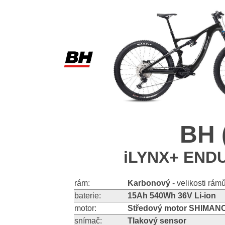
BH 
iLYNX+ ENDU
rám:
Karbonový
- velikosti rám
baterie:
15Ah 540Wh 36V Li-ion
motor:
Středový motor SHIMAN
snímač:
Tlakový sensor