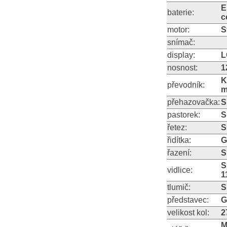
E
baterie:
c
motor:
S
snímač:
display:
L
nosnost:
1
K
převodník:
m
přehazovačka:
S
pastorek:
S
řetez:
S
řidítka:
G
řazení:
S
S
vidlice:
1
tlumič:
S
představec:
G
velikost kol:
2
M