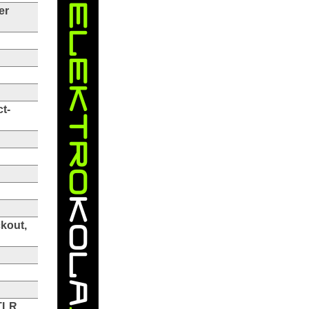
er
t-
kout,
TLR,