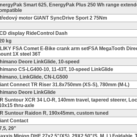
nergyPak Smart 625, EnergyPak Plus 250 Wh range extend
ompatible
tředový motor GIANT SyncDrive Sport 2 75Nm
CD display RideControl Dash
20 kg
LIKY FSA Comet E-Bike crank arm setFSA MegaTooth Direc
ount 1X steel 36T
himano Deore LinkGlide, 10-speed
himano CS-LG400-10, 11-43T, 10-speed LinkGlide
himano, LinkGlide, CN-LG500
iant Connect TR Riser 31.8x750mm (XS-S), 780mm (M-L)
himano Deore LinkGlide
R Suntour XCR 34 LO-R, 140mm travel, tapered steerer, Loc
10x15 thru-axle
R Suntour Raidon R, 190x45mm, custom tuned
iant Contact
7,5, 29"
axxis Minion DHF 27x2.5"(XS), 29X2.50"(S, M, L) Foldable, 