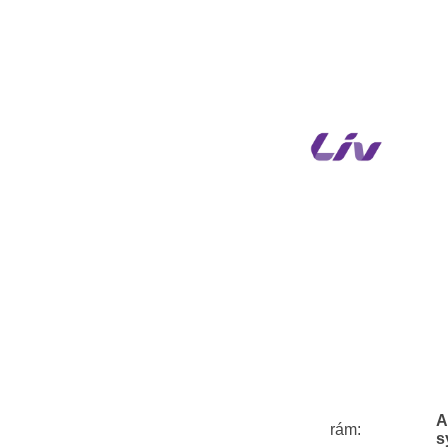
A
rám:
s