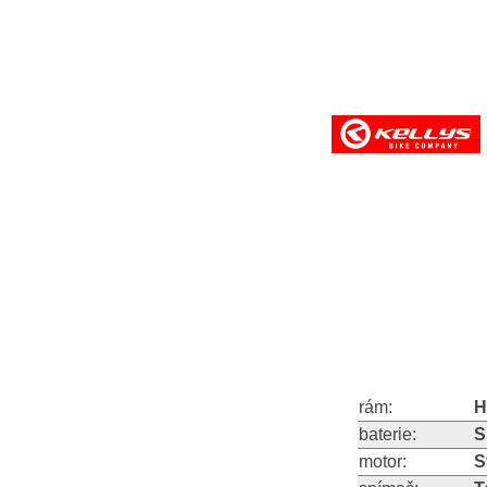
rám:
H
baterie:
S
motor:
S