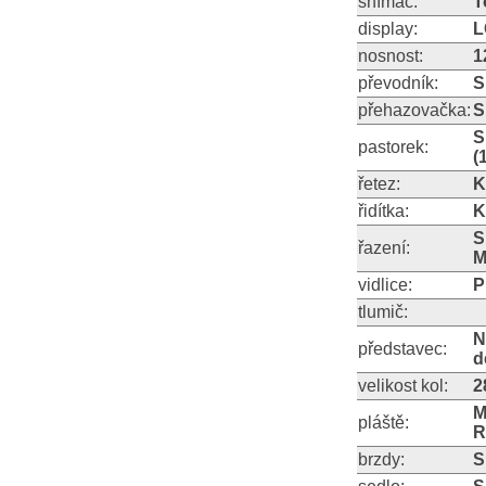
snímač:
T
display:
L
nosnost:
1
převodník:
S
přehazovačka:
S
S
pastorek:
(
řetez:
K
řidítka:
K
S
řazení:
M
vidlice:
P
tlumič:
N
představec:
d
velikost kol:
2
M
pláště:
R
brzdy:
S