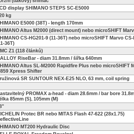
orzní (tlakový) snímač
CD display SHIMANO STEPS SC-E5000
20 kg
HIMANO E5000 (38T) - length 170mm
HIMANO Altus M2000 (direct mount) nebo microSHIFT Mar
HIMANO CS-HG201-9 (11-36T) nebo microSHIFT Marvo CS
11-36T)
MC Z1 (118 článků)
ALLOY RiseBar - diam 31.8mm / šířka 640mm
HIMANO Altus SL-M2000 Rapidfire Plus nebo microSHIFT 
859 Xpress Shifter
ružinová SR SUNTOUR NEX-E25 NLO, 63 mm, coil spring
astavitelný PROMAX a-head - diam 28.6mm / bar bore 31.8
élka 85mm (S), 105mm (M)
8"
ICHELIN Protec BR nebo MITAS Flash 47-622 (28x1.75)
eflectiveLine
HIMANO MT200 Hydraulic Disc