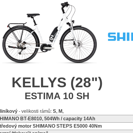
KELLYS (28")
ESTIMA 10 SH
liníkový
- velikosti rámů:
S, M,
HIMANO BT-E8010, 504Wh / capacity 14Ah
tředový motor SHIMANO STEPS E5000 40Nm