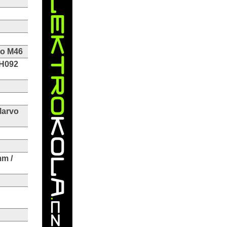
vo M46
-H092
Marvo
mm /