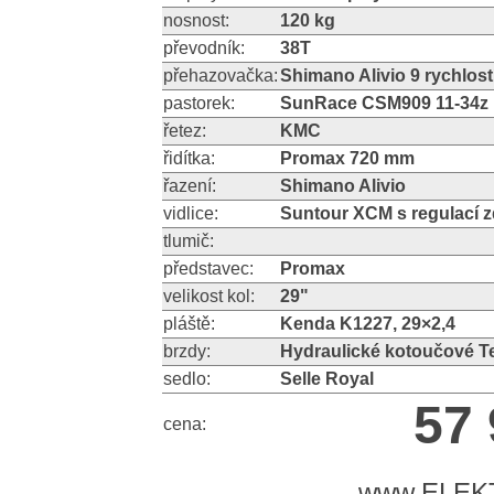
nosnost:
120 kg
převodník:
38T
přehazovačka:
Shimano Alivio 9 rychlost
pastorek:
SunRace CSM909 11-34z
řetez:
KMC
řidítka:
Promax 720 mm
řazení:
Shimano Alivio
vidlice:
Suntour XCM s regulací z
tlumič:
představec:
Promax
velikost kol:
29"
pláště:
Kenda K1227, 29×2,4
brzdy:
Hydraulické kotoučové 
sedlo:
Selle Royal
57 
cena:
www.ELEK