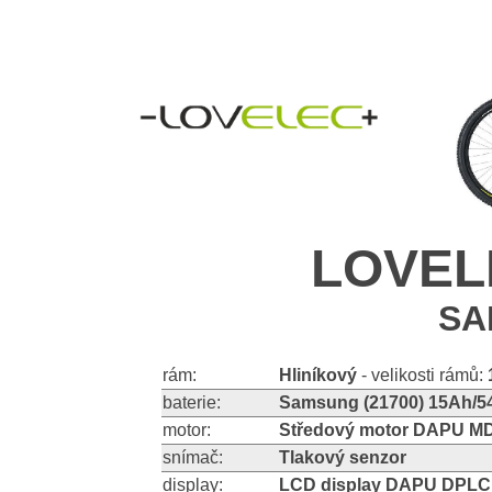
LOVELE
SA
rám:
Hliníkový
- velikosti rámů:
baterie:
Samsung (21700) 15Ah/54
motor:
Středový motor DAPU M
snímač:
Tlakový senzor
display:
LCD display DAPU DPLC