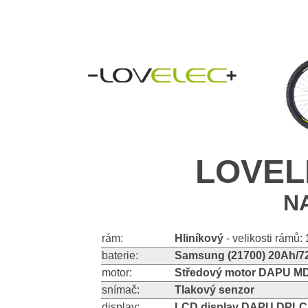
LOVELE
N
rám:
Hliníkový
- velikosti rámů:
baterie:
Samsung (21700) 20Ah/72
motor:
Středový motor DAPU M
snímač:
Tlakový senzor
display:
LCD display DAPU DPLC