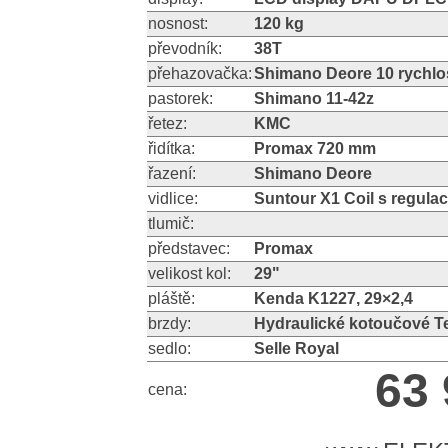
nosnost:
120 kg
převodník:
38T
přehazovačka:
Shimano Deore 10 rychlos
pastorek:
Shimano 11-42z
řetez:
KMC
řidítka:
Promax 720 mm
řazení:
Shimano Deore
vidlice:
Suntour X1 Coil s regula
tlumič:
představec:
Promax
velikost kol:
29"
pláště:
Kenda K1227, 29×2,4
brzdy:
Hydraulické kotoučové 
sedlo:
Selle Royal
63 
cena: